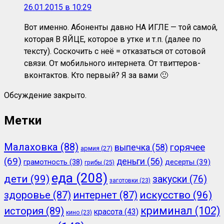
26.01.2015 в 10:29
Вот именно. Абоненты давно НА ИГЛЕ — той самой,
которая В ЯЙЦЕ, которое в утке и т.п. (далее по
тексту). Соскочить с неё = отказаться от сотовой
связи. От мобильного интернета. От твиттеров-
вконтактов. Кто первый? Я за вами 🙂
Обсуждение закрыто.
Метки
Малаховка
(88)
горячее
выпечка
(58)
армия
(27)
(69)
деньги
(56)
грамотность
(38)
десерты
(39)
грибы
(25)
еда
(208)
дети
(99)
закуски
(76)
заготовки
(23)
здоровье
(87)
интернет
(87)
искусство
(96)
криминал
(102)
история
(89)
красота
(43)
кино
(23)