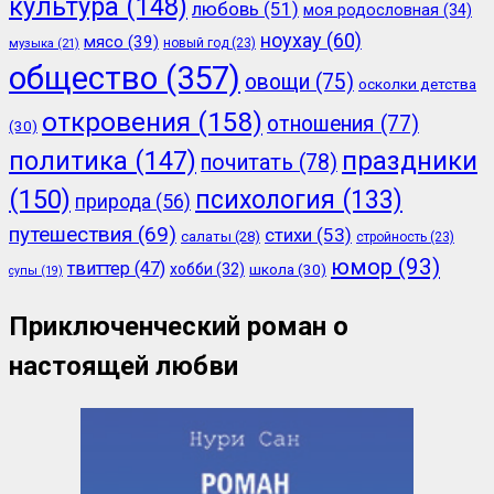
культура
(148)
любовь
(51)
моя родословная
(34)
ноухау
(60)
мясо
(39)
новый год
(23)
музыка
(21)
общество
(357)
овощи
(75)
осколки детства
откровения
(158)
отношения
(77)
(30)
политика
(147)
праздники
почитать
(78)
(150)
психология
(133)
природа
(56)
путешествия
(69)
стихи
(53)
салаты
(28)
стройность
(23)
юмор
(93)
твиттер
(47)
хобби
(32)
школа
(30)
супы
(19)
Приключенческий роман о
настоящей любви