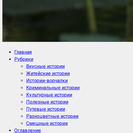
NoorySan.ru
Блог историй NoorySan
Главная
Рубрики
Вкусные истории
Житейские истории
Истории-ворчалки
Криминальные истории
Культурные истории
Полезные истории
Путевые истории
Разноцветные истории
Смешные истории
Оглавление