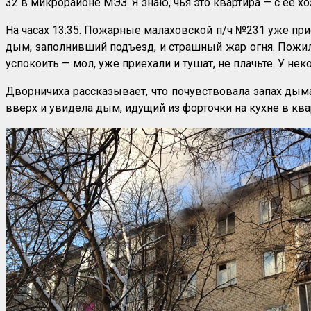
32 в микрорайоне МЭЗ. Я знаю, чья это квартира — с её х
На часах 13:35. Пожарные малаховской п/ч №231 уже прис
дым, заполнивший подъезд, и страшный жар огня. Пожилы
успокоить — мол, уже приехали и тушат, не плачьте. У н
Дворничиха рассказывает, что почувствовала запах дыма 
вверх и увидела дым, идущий из форточки на кухне в ква