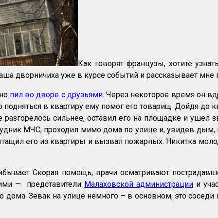
Как говорят французы, хотите узнат
: наша дворничиха уже в курсе событий и рассказывает мне 
чно
пил во дворе с друзьями
. Через некоторое время он вдр
то подняться в квартиру ему помог его товарищ. Дойдя до 
е разгорелось сильнее, оставил его на площадке и ушел 
рудник МЧС, проходил мимо дома по улице и, увидев дым, 
ащил его из квартиры и вызвал пожарных. Никитка молоде
рибывает Скорая помощь, врачи осматривают пострадавш
ними — представители
Малаховской администрации
и уча
о дома. Зевак на улице немного – в основном, это сосед