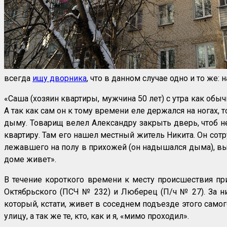
всегда
ищу дворника
, что в данном случае одно и то же
«Саша (хозяин квартиры, мужчина 50 лет) с утра как обы
А так как сам он к тому времени еле держался на ногах, 
дыму. Товарищ велел Александру закрыть дверь, чтоб н
квартиру. Там его нашел местный житель Никита. Он сот
лежавшего на полу в прихожей (он надышался дыма), выт
доме живет».
В течение короткого времени к месту происшествия п
Октябрьского (ПСЧ № 232) и Люберец (П/ч № 27). За 
который, кстати, живет в соседнем подъезде этого самог
улицу, а так же те, кто, как и я, «мимо проходил».