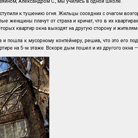
озяином, Александром С., мы учились в одной школе.
тупили к тушению огня. Жильцы соседних с очагом возгор
е женщины плачут от страха и кричат, что в их квартирах
екоторых квартир окна выходят на другую сторону и жителя
и пошла к мусорному контейнеру, решив, что это его под
ртире на 5-м этаже. Вскоре дым пошел и из другого окна —