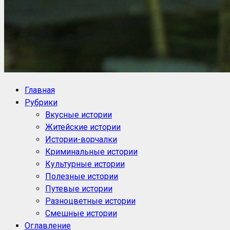
NoorySan.ru
Блог историй NoorySan
Главная
Рубрики
Вкусные истории
Житейские истории
Истории-ворчалки
Криминальные истории
Культурные истории
Полезные истории
Путевые истории
Разноцветные истории
Смешные истории
Оглавление