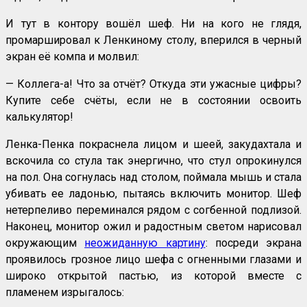
И тут в контору вошёл шеф. Ни на кого не глядя,
промаршировал к Ленкиному столу, вперился в черный
экран её компа и молвил:
— Коллега-а! Что за отчёт? Откуда эти ужасные цифры?
Купите себе счёты, если не в состоянии освоить
калькулятор!
Ленка-Пенка покраснела лицом и шеей, закудахтала и
вскочила со стула так энергично, что стул опрокинулся
на пол. Она согнулась над столом, поймала мышь и стала
убивать ее ладонью, пытаясь включить монитор. Шеф
нетерпеливо переминался рядом с согбенной подлизой.
Наконец, монитор ожил и радостным светом нарисовал
окружающим
неожиданную картину
: посреди экрана
проявилось грозное лицо шефа с огненными глазами и
широко открытой пастью, из которой вместе с
пламенем изрыгалось: