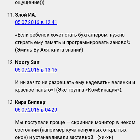
ощущение)))
Злой ИА
:
05.07.2016 в 12:41
«Если ребенок хочет стать бухгалтером, нужно
стирать ему память и программировать заново!»
(Эмиль Ву Аля, книга знаний)
Noory San
:
05.07.2016 в 13:16
И ни за что не разрешать ему надевать» валенки и
красное пальто»! (Экс-группа «Комбинация»).
Кира Биллер
:
06.07.2016 в 04:29
Мы поступали проще — скринили монитор в неком
состоянии (например куча ненужных открытых
окон) и устанавливали заставкой… (хи-хи)