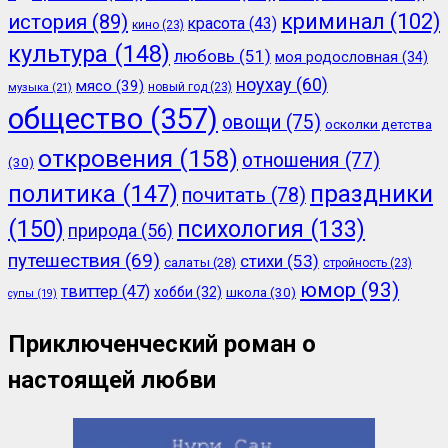
криминал
(102)
история
(89)
красота
(43)
кино
(23)
культура
(148)
любовь
(51)
моя родословная
(34)
ноухау
(60)
мясо
(39)
новый год
(23)
музыка
(21)
общество
(357)
овощи
(75)
осколки детства
откровения
(158)
отношения
(77)
(30)
политика
(147)
праздники
почитать
(78)
(150)
психология
(133)
природа
(56)
путешествия
(69)
стихи
(53)
салаты
(28)
стройность
(23)
юмор
(93)
твиттер
(47)
хобби
(32)
школа
(30)
супы
(19)
Приключенческий роман о
настоящей любви