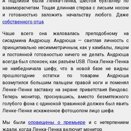
А подлизой была Ленка-Пенка, шестой бухгалтер по
взаиморасчетам. Тощая длинная стерва с лисьим носом
и готовностью заложить начальству любого. Даже
собственного отца
.
Чаше всего она жаловалась преподобному на
сисадмина Андрюшу. Андрюша — светлая личность с
принципиально несимметричным, как у камбалы, лицом
и постоянной готовностью ничего не делать. Андрюша
всегда был спокоен, как разъём USB. Пока Ленка-Пенка
не наябедничала шефу, что в новой базе не видны
прошлогодние остатки по товарам. Андрюша
возмутился большим пальцем правой ноги и поменял
Ленке-Пенке заставку на экране приветствия Виндовс.
Теперь монитор, проснувшись, вместо безмятежного
голубого фона с одинокой травинкой должен был явить
Ленке-Пенке искаженное фотошопом лицо шефа.
Мы были
оповещены о премьере
и с нетерпением
ждали, когда Ленка-Пенка включит монитор.