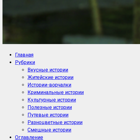
NoorySan.ru
Блог историй NoorySan
Главная
Рубрики
Вкусные истории
Житейские истории
Истории-ворчалки
Криминальные истории
Культурные истории
Полезные истории
Путевые истории
Разноцветные истории
Смешные истории
Оглавление