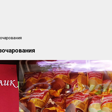
зочарования
зочарования