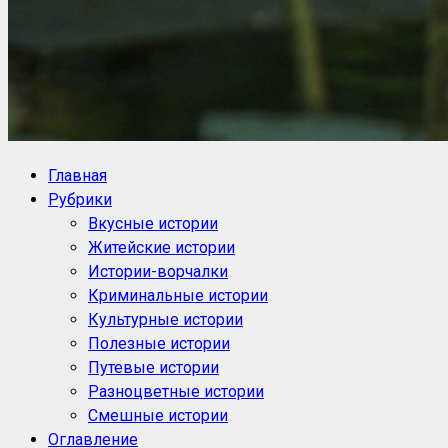
NoorySan.ru
Блог историй NoorySan
Главная
Рубрики
Вкусные истории
Житейские истории
Истории-ворчалки
Криминальные истории
Культурные истории
Полезные истории
Путевые истории
Разноцветные истории
Смешные истории
Оглавление