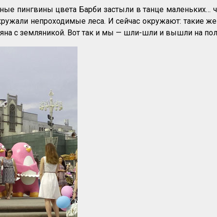
ные пингвины цвета Барби застыли в танце маленьких… ч
ружали непроходимые леса. И сейчас окружают: такие ж
ляна с земляникой. Вот так и мы — шли-шли и вышли на п