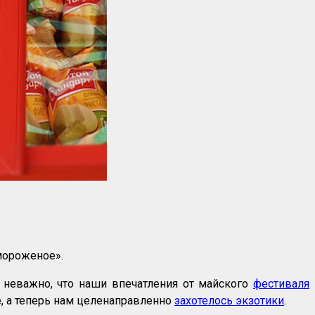
мороженое».
 неважно, что наши впечатления от майского
фестиваля
е, а теперь нам целенаправленно
захотелось экзотики
.