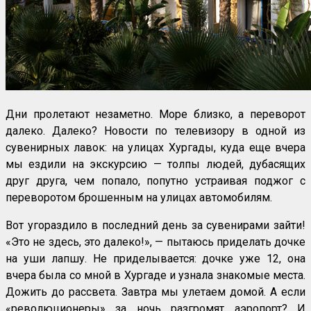
Дни пролетают незаметно. Море близко, а переворот
далеко. Далеко? Новости по телевизору в одной из
сувенирных лавок: на улицах Хургады, куда еще вчера
мы ездили на экскурсию — толпы людей, дубасящих
друг друга, чем попало, попутно устраивая поджог с
переворотом брошенным на улицах автомобилям.
Вот угораздило в последний день за сувенирами зайти!
«Это не здесь, это далеко!», — пытаюсь приделать дочке
на уши лапшу. Не приделывается: дочке уже 12, она
вчера была со мной в Хургаде и узнала знакомые места.
Дожить до рассвета. Завтра мы улетаем домой. А если
«революционеры» за ночь разгромят аэропорт? И