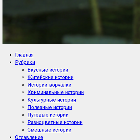
NoorySan.ru
Блог историй NoorySan
Главная
Рубрики
Вкусные истории
Житейские истории
Истории-ворчалки
Криминальные истории
Культурные истории
Полезные истории
Путевые истории
Разноцветные истории
Смешные истории
Оглавление