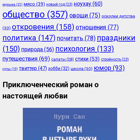
ноухау
(60)
мясо
(39)
новый год
(23)
музыка
(21)
общество
(357)
овощи
(75)
осколки детства
откровения
(158)
отношения
(77)
(30)
политика
(147)
праздники
почитать
(78)
(150)
психология
(133)
природа
(56)
путешествия
(69)
стихи
(53)
салаты
(28)
стройность
(23)
юмор
(93)
твиттер
(47)
хобби
(32)
школа
(30)
супы
(19)
Приключенческий роман о
настоящей любви