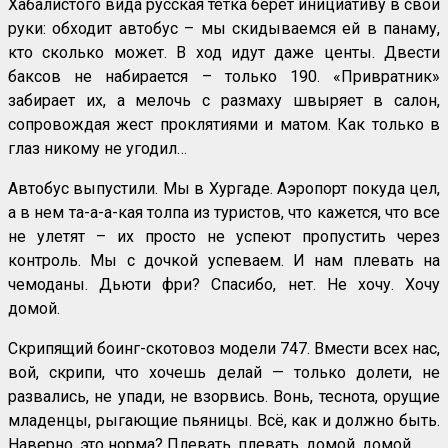
Хабалистого вида русская тётка берет инициативу в свои
руки: обходит автобус – мы скидываемся ей в панаму,
кто сколько может. В ход идут даже центы. Двести
баксов не набирается – только 190. «Привратник»
забирает их, а мелочь с размаху швыряет в салон,
сопровождая жест проклятиями и матом. Как только в
глаз никому не угодил…
Автобус выпустили. Мы в Хургаде. Аэропорт покуда цел,
а в нем та-а-а-кая толпа из туристов, что кажется, что все
не улетят – их просто не успеют пропустить через
контроль. Мы с дочкой успеваем. И нам плевать на
чемоданы. Дьюти фри? Спасибо, нет. Не хочу. Хочу
домой.
Скрипящий боинг-скотовоз модели 747. Вмести всех нас,
вой, скрипи, что хочешь делай — только долети, не
развались, не упади, не взорвись. Вонь, теснота, орущие
младенцы, рыгающие пьяницы. Всё, как и должно быть.
Наверно, это норма? Плевать, плевать, домой, домой.