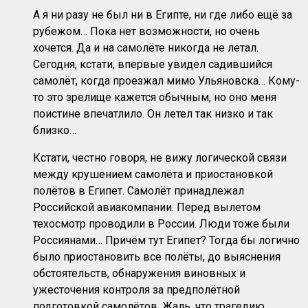
А я ни разу не был ни в Египте, ни где либо ещё за
рубежом… Пока нет возможности, но очень
хочется. Да и на самолёте никогда не летал.
Сегодня, кстати, впервые увидел садившийся
самолёт, когда проезжал мимо Ульяновска… Кому-
то это зрелище кажется обычным, но оно меня
поистине впечатлило. Он летел так низко и так
близко…
Кстати, честно говоря, не вижу логической связи
между крушением самолёта и приостановкой
полётов в Египет. Самолёт принадлежал
Российской авиакомпании. Перед вылетом
техосмотр проводили в России. Люди тоже были
Россиянами… Причём тут Египет? Тогда бы логично
было приостановить все полёты, до выяснения
обстоятельств, обнаружения виновных и
ужесточения контроля за предполётной
подготовкой самолётов. Жаль, что трагедию