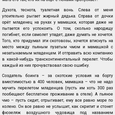
Духота, теснота, туалетная вонь. Слева от меня
упоительно рыгает жирный дядька. Справа от дочки
орёт младенец на руках у мамашки, которая даже не
пытается его успокоить. О том, сколько народищу
погибнет, если самолет упадет, даже думать не хочется.
Того, кто придумал эти скотовозы, хочется втиснуть на
место между пьяным пузатым чмом и мамашкой с
незатыкаемым младенцем. И отправить всю компанию
в какой-нибудь трансконтинентальный перелет. Чтобы
каждый из них прочувствовал свою ошибку.
Создатель боинга – за скотские условия на борту
вместимостью в 400 человек, мамашка – что не надо
мучить перелетом младенцев (пусть им хоть 300 раз
пообещают бесплатное проживание в отеле). А пьяное
чмо – пусть сидит, отрыгивает, ему все равно море по
колено. Он все равно не услышит, как скрипит и стонет
фюзеляж воздушного чудовища под названием