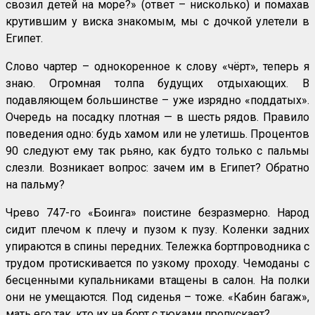
свозил детей на море?» (ответ – нисколько) и помахав
крутившим у виска знакомым, мы с дочкой улетели в
Египет.
Слово чартер – однокоренное к слову «чёрт», теперь я
знаю. Огромная толпа будущих отдыхающих. В
подавляющем большинстве – уже изрядно «поддатых».
Очередь на посадку плотная — в шесть рядов. Правило
поведения одно: будь хамом или не улетишь. Процентов
90 следуют ему так рьяно, как будто только с пальмы
слезли. Возникает вопрос: зачем им в Египет? Обратно
на пальму?
Чрево 747-го «Боинга» поистине безразмерно. Народ
сидит плечом к плечу и пузом к пузу. Коленки задних
упираются в спины передних. Тележка бортпроводника с
трудом протискивается по узкому проходу. Чемоданы с
бесценными купальниками втащены в салон. На полки
они не умещаются. Под сиденья – тоже. «Кабин багаж»,
мать его так, кто их на борт с тюками пропускает?