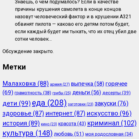
Знаешь, о чем подумалось? Если в качестве
причины крушения самолета в конце концов
назовут человеческий фактор и в крушении А321
обвинят пилота — каково его детям потом будет,
если каждый будет им тыкать, что их отец убил две
сотни человек…
Обсуждение закрыто.
Метки
Малаховка
(88)
горячее
выпечка
(58)
армия
(27)
(69)
деньги
(56)
грамотность
(38)
десерты
(39)
грибы
(25)
еда
(208)
дети
(99)
закуски
(76)
заготовки
(23)
здоровье
(87)
интернет
(87)
искусство
(96)
криминал
(102)
история
(89)
красота
(43)
кино
(23)
культура
(148)
любовь
(51)
моя родословная
(34)