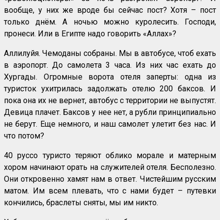
вообще, у них же вроде бы сейчас пост? Хотя – пост
только днём. А ночью можно куролесить. Господи,
пронеси. Или в Египте надо говорить «Аллах»?
Аллилуйя. Чемоданы собраны. Мы в автобусе, чтоб ехать
в аэропорт. До самолета 3 часа. Из них час ехать до
Хургады. Огромные ворота отеля заперты: одна из
туристок ухитрилась задолжать отелю 200 баксов. И
пока она их не вернет, автобус с территории не выпустят.
Девица плачет. Баксов у нее нет, а рубли принципиально
не берут. Еще немного, и наш самолет улетит без нас. И
что потом?
40 руссо туристо теряют облико морале и матерным
хором начинают орать на служителей отеля. Бесполезно.
Они откровенно хамят нам в ответ. Чистейшим русским
матом. Им всем плевать, что с нами будет – путевки
кончились, браслеты сняты, мы им никто.