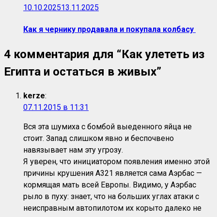
10.10.2025
13.11.2025
Как я чернику продавала и покупала колбасу
4 комментария для “
Как улететь из
Египта и остаться в живых
”
kerze
:
07.11.2015 в 11:31
Вся эта шумиха с бомбой выеденного яйца не
стоит. Запад слишком явно и беспочвено
навязывает нам эту угрозу.
Я уверен, что инициатором появления именно этой
причины крушения А321 является сама Аэрбас —
кормящая мать всей Европы. Видимо, у Аэрбас
рыло в пуху: знает, что на больших углах атаки с
неисправным автопилотом их корыто далеко не