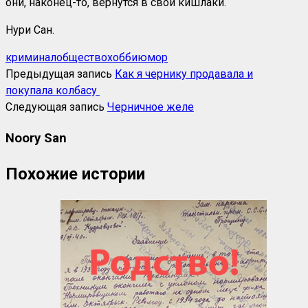
они, наконец-то, вернутся в свои кишлаки.
Нури Сан.
криминал
общество
хобби
юмор
Предыдущая запись
Как я чернику продавала и
покупала колбасу
Следующая запись
Черничное желе
Noory San
Похожие истории