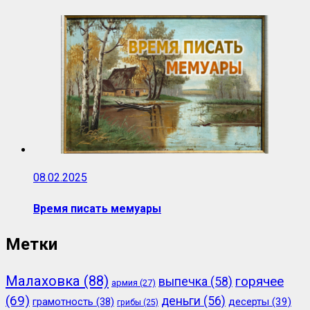
08.02.2025
Время писать мемуары
Метки
Малаховка
(88)
горячее
выпечка
(58)
армия
(27)
(69)
деньги
(56)
грамотность
(38)
десерты
(39)
грибы
(25)