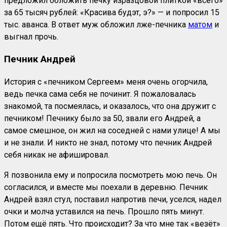
предложил обложить печку изразцовой плиткой «всего»
за 65 тысяч рублей: «Красива будэт, э?» — и попросил 15
тыс. аванса. В ответ муж обложил лже-печника
матом
и
выгнал прочь.
Печник Андрей
История с «печником Сергеем» меня очень огорчила,
ведь печка сама себя не починит. Я пожаловалась
знакомой, та посмеялась, и оказалось, что она дружит с
печником! Печнику было за 50, звали его Андрей, а
самое смешное, он жил на соседней с нами улице! А мы
и не знали. И никто не знал, потому что печник Андрей
себя никак не афишировал.
Я позвонила ему и попросила посмотреть мою печь. Он
согласился, и вместе мы поехали в деревню. Печник
Андрей взял стул, поставил напротив печи, уселся, надел
очки и молча уставился на печь. Прошло пять минут.
Потом ещё пять. Что происходит? За что мне так «везёт»