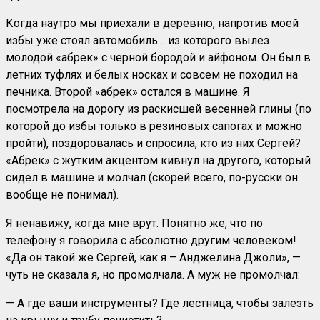
Когда наутро мы приехали в деревню, напротив моей
избы уже стоял автомобиль… из которого вылез
молодой «абрек» с черной бородой и айфоном. Он был в
летних туфлях и белых носках и совсем не походил на
печника. Второй «абрек» остался в машине. Я
посмотрела на дорогу из раскисшей весенней глины (по
которой до избы только в резиновых сапогах и можно
пройти), поздоровалась и спросила, кто из них Сергей?
«Абрек» с жутким акцентом кивнул на другого, который
сидел в машине и молчал (скорей всего, по-русски он
вообще не понимал).
Я ненавижу, когда мне врут. Понятно же, что по
телефону я говорила с абсолютно другим человеком!
«Да он такой же Сергей, как я – Анджелина Джоли», —
чуть не сказала я, но промолчала. А муж не промолчал:
— А где ваши инструменты? Где лестница, чтобы залезть