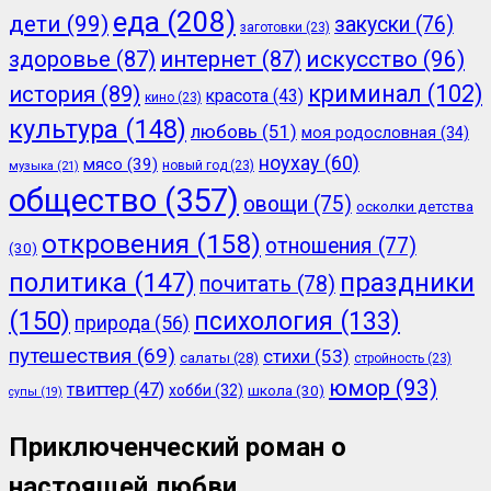
еда
(208)
дети
(99)
закуски
(76)
заготовки
(23)
здоровье
(87)
интернет
(87)
искусство
(96)
криминал
(102)
история
(89)
красота
(43)
кино
(23)
культура
(148)
любовь
(51)
моя родословная
(34)
ноухау
(60)
мясо
(39)
новый год
(23)
музыка
(21)
общество
(357)
овощи
(75)
осколки детства
откровения
(158)
отношения
(77)
(30)
политика
(147)
праздники
почитать
(78)
(150)
психология
(133)
природа
(56)
путешествия
(69)
стихи
(53)
салаты
(28)
стройность
(23)
юмор
(93)
твиттер
(47)
хобби
(32)
школа
(30)
супы
(19)
Приключенческий роман о
настоящей любви