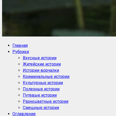
NoorySan.ru
Блог историй NoorySan
Главная
Рубрики
Вкусные истории
Житейские истории
Истории-ворчалки
Криминальные истории
Культурные истории
Полезные истории
Путевые истории
Разноцветные истории
Смешные истории
Оглавление