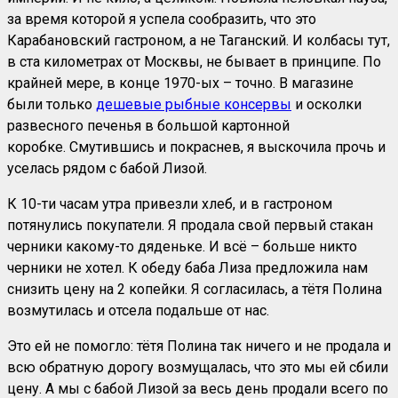
за время которой я успела сообразить, что это
Карабановский гастроном, а не Таганский. И колбасы тут,
в ста километрах от Москвы, не бывает в принципе. По
крайней мере, в конце 1970-ых – точно. В магазине
были только
дешевые рыбные консервы
и осколки
развесного печенья в большой картонной
коробке. Смутившись и покраснев, я выскочила прочь и
уселась рядом с бабой Лизой.
К 10-ти часам утра привезли хлеб, и в гастроном
потянулись покупатели. Я продала свой первый стакан
черники какому-то дяденьке. И всё – больше никто
черники не хотел. К обеду баба Лиза предложила нам
снизить цену на 2 копейки. Я согласилась, а тётя Полина
возмутилась и отсела подальше от нас.
Это ей не помогло: тётя Полина так ничего и не продала и
всю обратную дорогу возмущалась, что это мы ей сбили
цену. А мы с бабой Лизой за весь день продали всего по