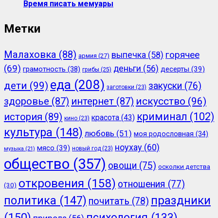
Время писать мемуары
Метки
Малаховка
(88)
горячее
выпечка
(58)
армия
(27)
(69)
деньги
(56)
грамотность
(38)
десерты
(39)
грибы
(25)
еда
(208)
дети
(99)
закуски
(76)
заготовки
(23)
здоровье
(87)
интернет
(87)
искусство
(96)
криминал
(102)
история
(89)
красота
(43)
кино
(23)
культура
(148)
любовь
(51)
моя родословная
(34)
ноухау
(60)
мясо
(39)
новый год
(23)
музыка
(21)
общество
(357)
овощи
(75)
осколки детства
откровения
(158)
отношения
(77)
(30)
политика
(147)
праздники
почитать
(78)
(150)
психология
(133)