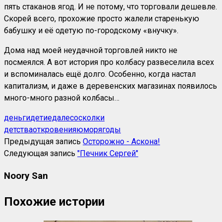
пять стаканов ягод. И не потому, что торговали дешевле.
Скорей всего, прохожие просто жалели старенькую
бабушку и её одетую по-городскому «внучку».
Дома над моей неудачной торговлей никто не
посмеялся. А вот история про колбасу развеселила всех
и вспоминалась ещё долго. Особенно, когда настал
капитализм, и даже в деревенских магазинах появилось
много-много разной колбасы…
деньги
дети
еда
лес
осколки
детства
откровения
юмор
ягоды
Предыдущая запись
Осторожно - Аскона!
Следующая запись
"Печник Сергей"
Noory San
Похожие истории