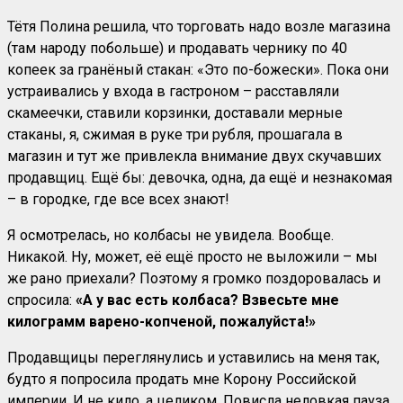
Тётя Полина решила, что торговать надо возле магазина
(там народу побольше) и продавать чернику по 40
копеек за гранёный стакан: «Это по-божески». Пока они
устраивались у входа в гастроном – расставляли
скамеечки, ставили корзинки, доставали мерные
стаканы, я, сжимая в руке три рубля, прошагала в
магазин и тут же привлекла внимание двух скучавших
продавщиц. Ещё бы: девочка, одна, да ещё и незнакомая
– в городке, где все всех знают!
Я осмотрелась, но колбасы не увидела. Вообще.
Никакой. Ну, может, её ещё просто не выложили – мы
же рано приехали? Поэтому я громко поздоровалась и
спросила:
«А у вас есть колбаса? Взвесьте мне
килограмм варено-копченой, пожалуйста!»
Продавщицы переглянулись и уставились на меня так,
будто я попросила продать мне Корону Российской
империи. И не кило, а целиком. Повисла неловкая пауза,