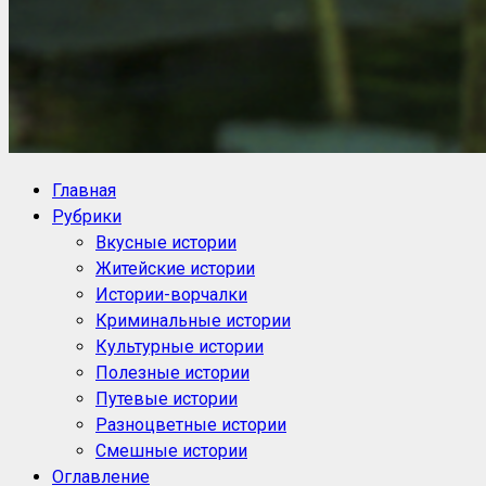
NoorySan.ru
Блог историй NoorySan
Главная
Рубрики
Вкусные истории
Житейские истории
Истории-ворчалки
Криминальные истории
Культурные истории
Полезные истории
Путевые истории
Разноцветные истории
Смешные истории
Оглавление