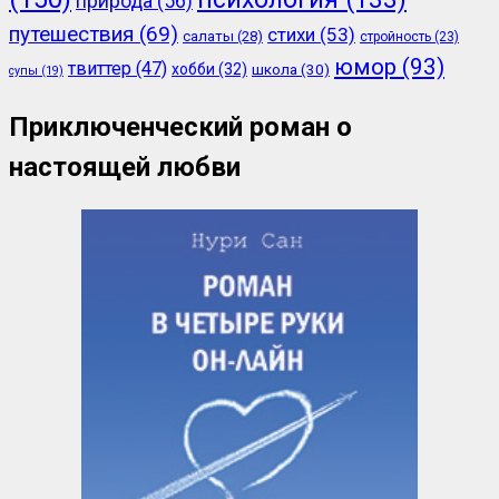
природа
(56)
путешествия
(69)
стихи
(53)
салаты
(28)
стройность
(23)
юмор
(93)
твиттер
(47)
хобби
(32)
школа
(30)
супы
(19)
Приключенческий роман о
настоящей любви