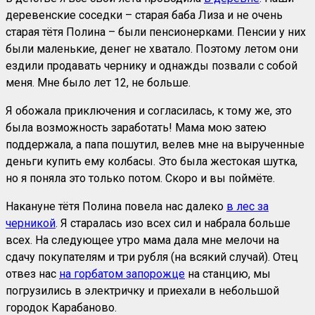
деревенские соседки – старая баба Лиза и не очень
старая тётя Полина – были пенсионерками. Пенсии у них
были маленькие, денег не хватало. Поэтому летом они
ездили продавать чернику и однажды позвали с собой
меня. Мне было лет 12, не больше.
Я обожала приключения и согласилась, к тому же, это
была возможность заработать! Мама мою затею
поддержала, а папа пошутил, велев мне на вырученные
деньги купить ему колбасы. Это была жестокая шутка,
но я поняла это только потом. Скоро и вы поймёте.
Накануне тётя Полина повела нас далеко
в лес за
черникой
. Я старалась изо всех сил и набрала больше
всех. На следующее утро мама дала мне мелочи на
сдачу покупателям и три рубля (на всякий случай). Отец
отвез нас
на горбатом запорожце
на станцию, мы
погрузились в электричку и приехали в небольшой
городок Карабаново.