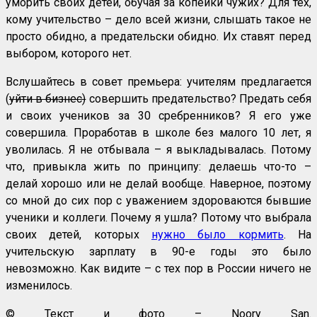
уморить своих детей, обучая за копейки чужих? Для тех,
кому учительство – дело всей жизни, слышать такое не
просто обидно, а предательски обидно. Их ставят перед
выбором, которого нет.
Вслушайтесь в совет премьера: учителям предлагается
(
уйти в бизнес)
совершить предательство? Предать себя
и своих учеников за 30 сребренников? Я его уже
совершила. Проработав в школе без малого 10 лет, я
уволилась. Я не отбывала – я выкладывалась. Потому
что, привыкла жить по принципу: делаешь что-то –
делай хорошо или не делай вообще. Наверное, поэтому
со мной до сих пор с уважением здороваются бывшие
ученики и коллеги. Почему я ушла? Потому что выбрала
своих детей, которых
нужно было кормить
. На
учительскую зарплату в 90-е годы это было
невозможно. Как видите – с тех пор в России ничего не
изменилось.
© Текст и фото – Noory San.