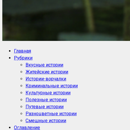
NoorySan.ru
Блог историй NoorySan
Главная
Рубрики
Вкусные истории
Житейские истории
Истории-ворчалки
Криминальные истории
Культурные истории
Полезные истории
Путевые истории
Разноцветные истории
Смешные истории
Оглавление