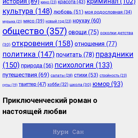
криминал
(102)
история
(89)
красота
(43)
кино
(23)
культура
(148)
любовь
(51)
моя родословная
(34)
ноухау
(60)
мясо
(39)
новый год
(23)
музыка
(21)
общество
(357)
овощи
(75)
осколки детства
откровения
(158)
отношения
(77)
(30)
политика
(147)
праздники
почитать
(78)
(150)
психология
(133)
природа
(56)
путешествия
(69)
стихи
(53)
салаты
(28)
стройность
(23)
юмор
(93)
твиттер
(47)
хобби
(32)
школа
(30)
супы
(19)
Приключенческий роман о
настоящей любви