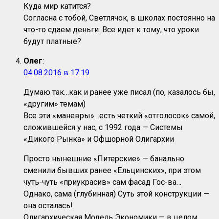
Куда мир катится?
Согласна с тобой, Светлячок, в школах постоянно на
что-то сдаем деньги. Все идет к тому, что уроки
будут платные?
Олег
:
04.08.2016 в 17:19
Думаю так…как и ранее уже писал (по, казалось бы,
«другим» темам)
Все эти «маневры» ..есть четкий «отголосок» самой,
сложившейся у нас, с 1992 года — Системы
«Дикого Рынка» и Офшорной Олигархии
Просто нынешние «Питерские» — банально
сменили бывших ранее «Ельцинских», при этом
чуть-чуть «приукрасив» сам фасад Гос-ва…
Однако, сама (глубинная) Суть этой конструкции —
она осталась!
Олигархическая Модель Экономики — в целом