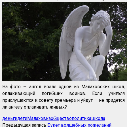
На фото — ангел возле одной из Малаховских школ,
оплакивающий погибших воинов. Если учителя
прислушаются к совету премьера и уйдут — не придется
ли ангелу оплакивать живых?
деньги
дети
Малаховка
общество
политика
школа
Предыдущая запись
Букет волшебных пожеланий