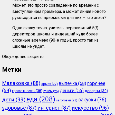
Может, это просто совпадение по времени с
выступлением премьера, а может линия нового
руководства не приемлема для них — кто знает?
Одно скажу точно: учитель, переживший 5(!)
директоров школы и видевший куда более
сложные времена (90-е годы), просто так из
школы не уйдет.
Обсуждение закрыто.
Метки
Малаховка
(88)
горячее
выпечка
(58)
армия
(27)
(69)
деньги
(56)
грамотность
(38)
десерты
(39)
грибы
(25)
еда
(208)
дети
(99)
закуски
(76)
заготовки
(23)
здоровье
(87)
интернет
(87)
искусство
(96)