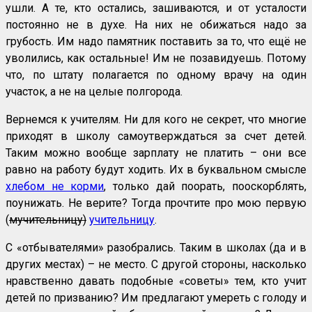
ушли. А те, кто остались, зашиваются, и от усталости
постоянно не в духе. На них не обижаться надо за
грубость. Им надо памятник поставить за то, что ещё не
уволились, как остальные! Им не позавидуешь. Потому
что, по штату полагается по одному врачу на один
участок, а не на целые полгорода.
Вернемся к учителям. Ни для кого не секрет, что многие
приходят в школу самоутверждаться за счет детей.
Таким можно вообще зарплату не платить – они все
равно на работу будут ходить. Их в буквальном смысле
хлебом не корми
, только дай поорать, пооскорблять,
поунижать. Не верите? Тогда прочтите про мою первую
(
мучительницу)
учительницу
.
С «отбывателями» разобрались. Таким в школах (да и в
других местах) – не место. С другой стороны, насколько
нравственно давать подобные «советы» тем, кто учит
детей по призванию? Им предлагают умереть с голоду и