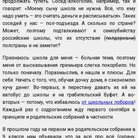
продолжать тупеть. Сосед-алкоголик, например, так и
говорит: «Моему сыну школа не нужна. Всё, что ему
надо уметь – это считать деньги и расписываться». Таких
соседей у нас – пол-подъезда. А сколько по стране?
Может, поэтому подталкивают к самоубийству
российские школы, что их отсутствия (
полдеревни)
полстраны и не заметит?
Признаюсь: школа для меня — больная тема, поэтому
меня от высказывания премьера слегка покорбило. Но
только поначалу. Поразмыслив, я нашла и плюсы. Для
себя. Начать с того, что, обучая дочку дома, я сэкономлю
кучу денег. Во-первых, я перестану давать их ей на
автобус до школы и на грабительский буфет. А во-
вторых — потому, что избавлюсь
от школьных поборов
!
Каждый раз с содроганием жду первого сентября в
принципе и родительских собраний в частности.
В прошлом году на первом же родительском собрании в
9 классе нам объявили, что за всё про всё (охрану,