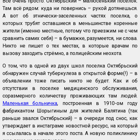
Всё очень просто. Октябрьский – малюсенький посёлок.
Там всё рядом: куда ни повернись – рукой дотянешься.
А вот об этнически-заселенных частях поселка, о
которых трубят оставшиеся в меньшинстве коренные
жители (именно местные, потому что приезжим не с чем
сравнить самих себя) – в бумажке, разумеется, ни слова.
Никто не пишет о тех местах, в которые врачам по
вызову заходить стрёмно, а полицейским неохота.
О том, что в одной из двух школ поселка Октябрьский
обнаружен случай туберкулеза в открытой форме(!) – в
объявлении тоже писать никто не будет. Как и об
отсутствии в поселке медицинского обслуживания,
соразмерного количеству проживающих там людей.
Маленькая больничка
, построенная в 1910-ом году
фабрикантом Шорыгиным для жителей Балятина (так
раньше звался Октябрьский) – в очереди под снос, как
утверждает в инстаграме новостной ресурс, на который
я ссылалась в начале этого поста. А новую поликлинику