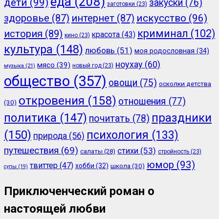
еда
(208)
дети
(99)
закуски
(76)
заготовки
(23)
здоровье
(87)
интернет
(87)
искусство
(96)
криминал
(102)
история
(89)
красота
(43)
кино
(23)
культура
(148)
любовь
(51)
моя родословная
(34)
ноухау
(60)
мясо
(39)
новый год
(23)
музыка
(21)
общество
(357)
овощи
(75)
осколки детства
откровения
(158)
отношения
(77)
(30)
политика
(147)
праздники
почитать
(78)
(150)
психология
(133)
природа
(56)
путешествия
(69)
стихи
(53)
салаты
(28)
стройность
(23)
юмор
(93)
твиттер
(47)
хобби
(32)
школа
(30)
супы
(19)
Приключенческий роман о
настоящей любви