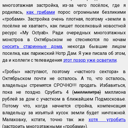
многоэтажная застройка, из-за чего посёлок, где я
родилась,
как грибами
порос огромными безликими
«гробами». Застройка очень плотная, поэтому «земли в
посёлке не хватает», как пишет поселковый новостной
ресурс «My Octyab». Ради очередных многоэтажных
монстров в Октябрьском не стесняются по ночам
сносить старинные дома
, некогда бывшие лицом
поселка, как парижский Нотр Дам. Я уже писала об этом,
да и коллеги с телевидения
этот позор уже осветили
.
«Гробы» наступают, поэтому «частного сектора» в
Октябрьском почти не осталось. А то, что осталось,
владельцы стремятся СРОЧНО!!! продать. Избавиться,
пока не поздно. Срубить 4 (
миллилитра)
миллиона
рублей за дом с участком в ближайшем Подмосковье.
Потому что, когда начнется стройка, компенсация
владельцу за изъятый кусок земли будет ничтожной.
Малаховку, кстати, точно так же
хотя угробить
(застроить многоэтажными «гробами»).