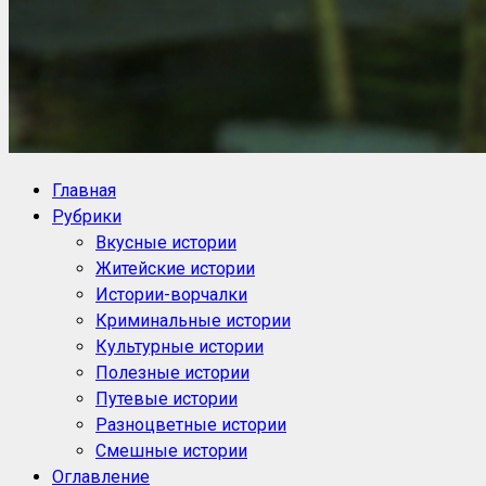
NoorySan.ru
Блог историй NoorySan
Главная
Рубрики
Вкусные истории
Житейские истории
Истории-ворчалки
Криминальные истории
Культурные истории
Полезные истории
Путевые истории
Разноцветные истории
Смешные истории
Оглавление