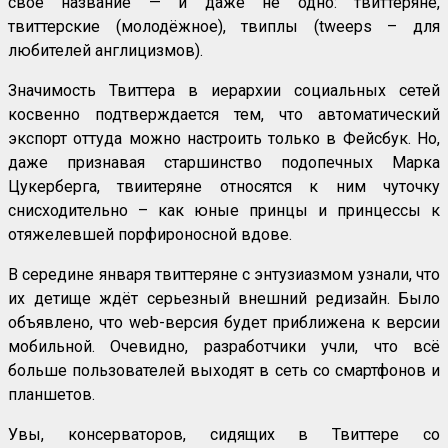
своё название — и даже не одно: твиттеряне,
твиттерские (молодёжное), твиплы (tweeps – для
любителей англицизмов).
Значимость Твиттера в иерархии социальных сетей
косвенно подтверждается тем, что автоматический
экспорт оттуда можно настроить только в Фейсбук. Но,
даже признавая старшинство подопечных Марка
Цукерберга, твиитеряне относятся к ним чуточку
снисходительно – как юные принцы и принцессы к
отяжелевшей порфироносной вдове.
В середине января твиттеряне с энтузиазмом узнали, что
их детище ждёт серьезный внешний редизайн. Было
объявлено, что web-версия будет приближена к версии
мобильной. Очевидно, разработчики учли, что всё
больше пользователей выходят в сеть со смартфонов и
планшетов.
Увы, консерваторов, сидящих в Твиттере со