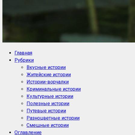
NoorySan.ru
Блог историй NoorySan
Главная
Рубрики
Вкусные истории
Житейские истории
Истории-ворчалки
Криминальные истории
Культурные истории
Полезные истории
Путевые истории
Разноцветные истории
Смешные истории
Оглавление