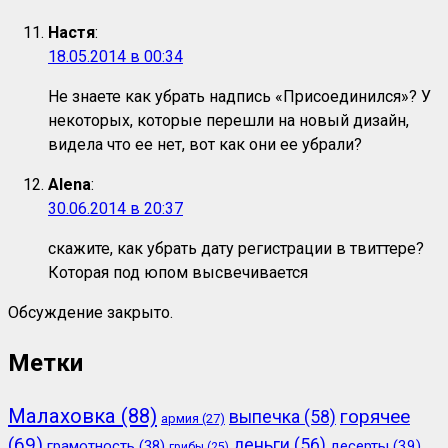
Настя
:
18.05.2014 в 00:34
Не знаете как убрать надпись «Присоединился»? У
некоторых, которые перешли на новый дизайн,
видела что ее нет, вот как они ее убрали?
Alena
:
30.06.2014 в 20:37
скажите, как убрать дату регистрации в твиттере?
Которая под юпом высвечивается
Обсуждение закрыто.
Метки
Малаховка
(88)
горячее
выпечка
(58)
армия
(27)
(69)
деньги
(56)
грамотность
(38)
десерты
(39)
грибы
(25)