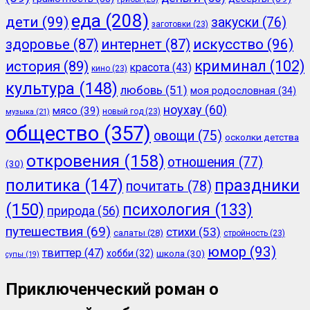
еда
(208)
дети
(99)
закуски
(76)
заготовки
(23)
здоровье
(87)
интернет
(87)
искусство
(96)
криминал
(102)
история
(89)
красота
(43)
кино
(23)
культура
(148)
любовь
(51)
моя родословная
(34)
ноухау
(60)
мясо
(39)
новый год
(23)
музыка
(21)
общество
(357)
овощи
(75)
осколки детства
откровения
(158)
отношения
(77)
(30)
политика
(147)
праздники
почитать
(78)
(150)
психология
(133)
природа
(56)
путешествия
(69)
стихи
(53)
салаты
(28)
стройность
(23)
юмор
(93)
твиттер
(47)
хобби
(32)
школа
(30)
супы
(19)
Приключенческий роман о