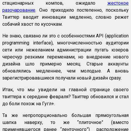
стационарных компов, ожидало
жестокое
разочарование
. Оно приходило постепенно, поскольку
Твиттер вводит инновации медленно, словно режет
собачий хвост по кусочкам.
Не знаю, связано ли это с особенностями API (application
programming interface), многочисленностью аудитории
сети или нежеланием администрации пугать юзеров
чересчур резкими переменами, но внедрение нового
дизайна шло примерно месяц. Старые аккаунты
обновлялись медленнее, чем молодые. А вновь
зарегистрировавшиеся получали новый дизайн сразу.
Итак, что мы увидели на главной странице своего
твиттера к середине февраля? Твиттер обновился и стал
до боли похож на Гугл+.
Та же непропорционально большая прямоугольная
шапка наверху, то же “плиточное” (вместо
применявшегося ранее “ленточного”) расположение