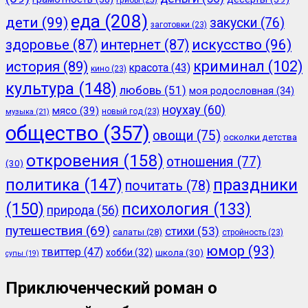
еда
(208)
дети
(99)
закуски
(76)
заготовки
(23)
здоровье
(87)
интернет
(87)
искусство
(96)
криминал
(102)
история
(89)
красота
(43)
кино
(23)
культура
(148)
любовь
(51)
моя родословная
(34)
ноухау
(60)
мясо
(39)
новый год
(23)
музыка
(21)
общество
(357)
овощи
(75)
осколки детства
откровения
(158)
отношения
(77)
(30)
политика
(147)
праздники
почитать
(78)
(150)
психология
(133)
природа
(56)
путешествия
(69)
стихи
(53)
салаты
(28)
стройность
(23)
юмор
(93)
твиттер
(47)
хобби
(32)
школа
(30)
супы
(19)
Приключенческий роман о