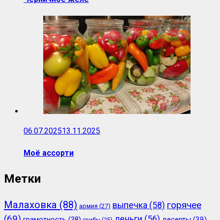
06.07.2025
13.11.2025
Моё ассорти
Метки
Малаховка
(88)
горячее
выпечка
(58)
армия
(27)
(69)
деньги
(56)
грамотность
(38)
десерты
(39)
грибы
(25)