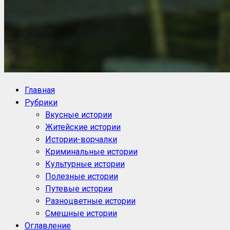
NoorySan.ru
Блог историй NoorySan
Главная
Рубрики
Вкусные истории
Житейские истории
Истории-ворчалки
Криминальные истории
Культурные истории
Полезные истории
Путевые истории
Разноцветные истории
Смешные истории
Оглавление