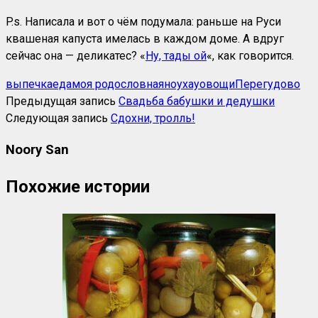
P.s. Написала и вот о чём подумала: раньше на Руси
квашеная капуста имелась в каждом доме. А вдруг
сейчас она — деликатес? «
Ну, тады ой
«, как говорится.
выпечка
еда
моя родословная
ноухау
овощи
Перегудово
Предыдущая запись
Свадьба бабушки и дедушки
Следующая запись
Сдохни, тролль!
Noory San
Похожие истории