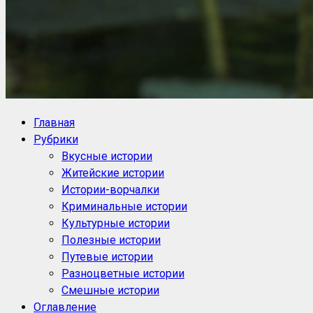
NoorySan.ru
Блог историй NoorySan
Главная
Рубрики
Вкусные истории
Житейские истории
Истории-ворчалки
Криминальные истории
Культурные истории
Полезные истории
Путевые истории
Разноцветные истории
Смешные истории
Оглавление