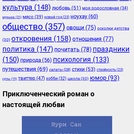
культура
(148)
любовь
(51)
моя родословная
(34)
ноухау
(60)
мясо
(39)
новый год
(23)
музыка
(21)
общество
(357)
овощи
(75)
осколки детства
откровения
(158)
отношения
(77)
(30)
политика
(147)
праздники
почитать
(78)
(150)
психология
(133)
природа
(56)
путешествия
(69)
стихи
(53)
салаты
(28)
стройность
(23)
юмор
(93)
твиттер
(47)
хобби
(32)
школа
(30)
супы
(19)
Приключенческий роман о
настоящей любви