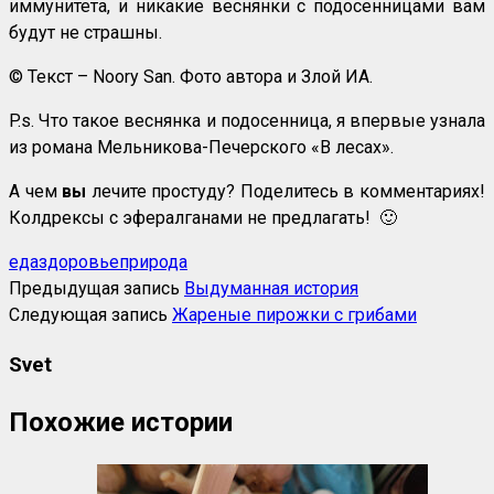
иммунитета, и никакие веснянки с подосенницами вам
будут не страшны.
© Текст – Noory San. Фото автора и Злой ИА.
P.s. Что такое веснянка и подосенница, я впервые узнала
из романа Мельникова-Печерского «В лесах».
А чем
вы
лечите простуду? Поделитесь в комментариях!
Колдрексы с эфералганами не предлагать! 🙂
еда
здоровье
природа
Предыдущая запись
Выдуманная история
Следующая запись
Жареные пирожки с грибами
Svet
Похожие истории