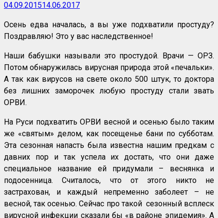
04.09.2015
14.06.2017
Осень едва началась, а вы уже подхватили простуду?
Поздравляю! Это у вас наследственное!
Наши бабушки называли это простудой. Врачи — ОРЗ.
Потом обнаружилась вирусная природа этой «печальки».
А так как вирусов на свете около 500 штук, то доктора
без лишних заморочек любую простуду стали звать
ОРВИ.
На Руси подхватить ОРВИ весной и осенью было таким
же «святым» делом, как посещенье бани по субботам.
Эта сезонная напасть была известна нашим предкам с
давних пор и так успела их достать, что они даже
специальное название ей придумали – веснянка и
подосенница. Считалось, что от этого никто не
застрахован, и каждый непременно заболеет – не
весной, так осенью. Сейчас про такой сезонный всплеск
вирусной инфекции сказали бы «в районе эпидемия». А