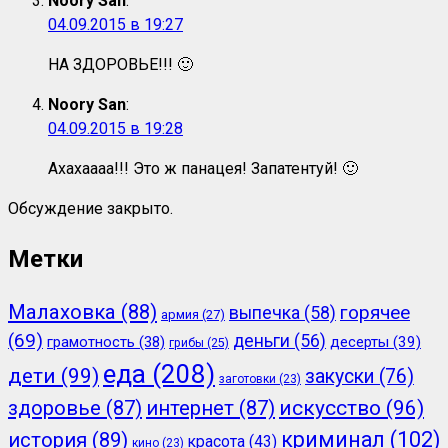
Noory San
:
04.09.2015 в 19:27
НА ЗДОРОВЬЕ!!! 🙂
Noory San
:
04.09.2015 в 19:28
Ахахаааа!!! Это ж панацея! Запатентуй! 🙂
Обсуждение закрыто.
Метки
Малаховка
(88)
горячее
выпечка
(58)
армия
(27)
(69)
деньги
(56)
грамотность
(38)
десерты
(39)
грибы
(25)
еда
(208)
дети
(99)
закуски
(76)
заготовки
(23)
здоровье
(87)
интернет
(87)
искусство
(96)
криминал
(102)
история
(89)
красота
(43)
кино
(23)