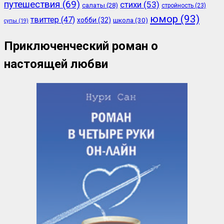
путешествия
(69)
стихи
(53)
салаты
(28)
стройность
(23)
юмор
(93)
твиттер
(47)
хобби
(32)
школа
(30)
супы
(19)
Приключенческий роман о
настоящей любви