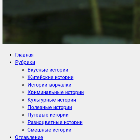
NoorySan.ru
Блог историй NoorySan
Главная
Рубрики
Вкусные истории
Житейские истории
Истории-ворчалки
Криминальные истории
Культурные истории
Полезные истории
Путевые истории
Разноцветные истории
Смешные истории
Оглавление