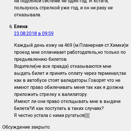
на подобной системе не один год. И кстати,
пользуюсь стрелкой уже год, и он ни разу не
отказывала.
Елена
:
23.08.2018 в 09:59
Каждый день езжу на 469 (м.Планерная-ст.Химки)и
проезд мне оплачивает работодатель,но только по
предьявлению билетов.
Водители(не все правда) отказываются мне
выдать билет и принять оплату через терминал,так
как в автобусе стоят валидаторы.Говорят что не
имеют право обилечивать меня так как я должна
приложить стрелку к валилатору.
Имеют ли они право откпщывать мне в выдачи
билета?И как поступать в таких случаях?
Я честно устала с ними ругаться((((
Обсуждение закрыто.