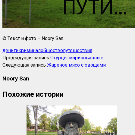
© Текст и фото – Noory San.
деньги
криминал
общество
путешествия
Предыдущая запись
Огурцы маринованные
Следующая запись
Жареное мясо с овощами
Noory San
Похожие истории