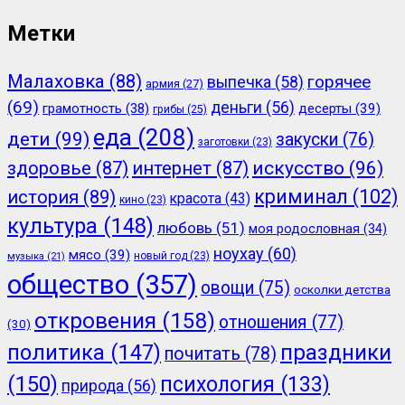
Метки
Малаховка
(88)
горячее
выпечка
(58)
армия
(27)
(69)
деньги
(56)
грамотность
(38)
десерты
(39)
грибы
(25)
еда
(208)
дети
(99)
закуски
(76)
заготовки
(23)
здоровье
(87)
интернет
(87)
искусство
(96)
криминал
(102)
история
(89)
красота
(43)
кино
(23)
культура
(148)
любовь
(51)
моя родословная
(34)
ноухау
(60)
мясо
(39)
новый год
(23)
музыка
(21)
общество
(357)
овощи
(75)
осколки детства
откровения
(158)
отношения
(77)
(30)
политика
(147)
праздники
почитать
(78)
(150)
психология
(133)
природа
(56)