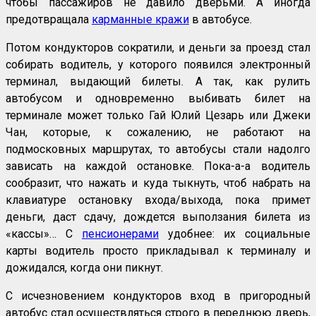
чтобы пассажиров не давило дверьми. А иногда
предотвращала
карманные кражи
в автобусе.
Потом кондукторов сократили, и деньги за проезд стал
собирать водитель, у которого появился электронный
терминал, выдающий билеты. А так, как рулить
автобусом и одновременно выбивать билет на
терминале может только Гай Юлий Цезарь или Джеки
Чан, которые, к сожалению, не работают на
подмосковных маршрутах, то автобусы стали надолго
зависать на каждой остановке. Пока-а-а водитель
сообразит, что нажать и куда тыкнуть, чтоб набрать на
клавиатуре остановку входа/выхода, пока примет
деньги, даст сдачу, дождется выползания билета из
«кассы»… С
пенсионерами
удобнее: их социальные
карты водитель просто прикладывал к терминалу и
дожидался, когда они пикнут.
С исчезновением кондукторов вход в пригородный
автобус стал осуществляться строго в переднюю дверь,