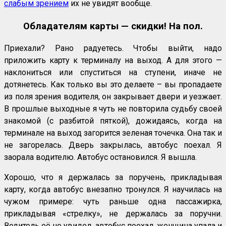
слабым зрением
их не увидят вообще.
Обладателям карты — скидки! На пол.
Приехали? Рано радуетесь. Чтобы выйти, надо
приложить карту к терминалу на выход. А для этого —
наклониться или спуститься на ступени, иначе не
дотянетесь. Как только вы это делаете – вы пропадаете
из поля зрения водителя, он закрывает двери и уезжает.
В прошлые выходные я чуть не повторила судьбу своей
знакомой (с разбитой пяткой), дожидаясь, когда на
терминале на выход загорится зеленая точечка. Она так и
не загорелась. Дверь закрылась, автобус поехал. Я
заорала водителю. Автобус остановился. Я вышла.
Хорошо, что я держалась за поручень, прикладывая
карту, когда автобус внезапно тронулся. Я научилась на
чужом примере: чуть раньше одна пассажирка,
прикладывая «стрелку», не держалась за поручни.
Водитель её не увидел, автобус поехал, женщина упала и