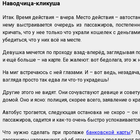
Наводчица-кликуша
Итак. Время действия – вчера. Место действия – автостан
нему выстраивается очередь из пассажиров, постепен
кричать, что у нее только что украли кошелек с деньга
убедиться, что у них всё на месте.
Девушка мечется по проходу взад-вперёд, заглядывая по
и ещё больше – на карте. Ее жалеют: вот бедолага, это ж 
На миг встречаюсь с ней глазами. И – вот ведь, незадача
взгляда просто так едва ли что-то украдешь!
Другие этого не видят. Они сочувствуют девице и совету
домой. Оно и ясно: полиция, скорее всего, заявление о к
Автобус трогается, следующая остановка не скоро – он
пассажиров, садится и как-то очень быстро успокаивается
Что нужно сделать при пропаже
банковской карты
? П
пассажиры напоминают ей об этом и даже предлагают поз