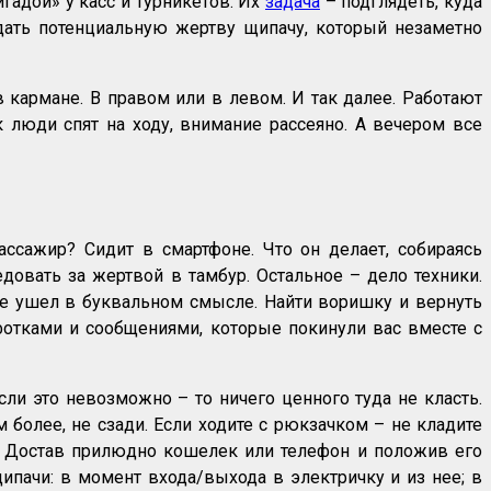
гадой» у касс и турникетов. Их
задача
– подглядеть, куда
едать потенциальную жертву щипачу, который незаметно
 кармане. В правом или в левом. И так далее. Работают
ик люди спят на ходу, внимание рассеяно. А вечером все
ассажир? Сидит в смартфоне. Что он делает, собираясь
довать за жертвой в тамбур. Остальное – дело техники.
же ушел в буквальном смысле. Найти воришку и вернуть
фотками и сообщениями, которые покинули вас вместе с
сли это невозможно – то ничего ценного туда не класть.
ем более, не сзади. Если ходите с рюкзачком – не кладите
т. Достав прилюдно кошелек или телефон и положив его
ипачи: в момент входа/выхода в электричку и из нее; в