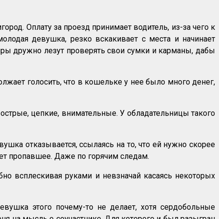
город. Оплату за проезд принимает водитель, из-за чего к
 молодая девушка, резко вскакивает с места и начинает
жиры дружно лезут проверять свои сумки и карманы, дабы
лжает голосить, что в кошельке у нее было много денег,
аза острые, цепкие, внимательные. У обладательницы такого
вушка отказывается, ссылаясь на то, что ей нужно скорее
йдет пропавшее. Даже по горячим следам.
рбно всплескивая руками и невзначай касаясь некоторых
девушка этого почему-то не делает, хотя сердобольные
ня на мысль о соучастнике. Для которого и был разыгран