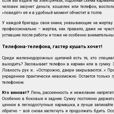
Если вы ездите на электричках, подобная схема карманн
человек засунет деньги, кошелек или телефон, воспол
«поведёт» её и в удобный момент обчистит в толпе.
У каждой бригады свои знаки, указывающие на жертву и
профессионально – жертва, как правило, даже не чувств
уставшие после работы и тоже не особенно внимательны
Телефона-телефона, гастер кушать хочет!
Среди железнодорожных щипачей есть те, кто специали
выходить? Засовывает телефон в карман или в сумку. З
Ловкость рук и… «Осторожно, двери закрываются…» Про
украденное практически невозможно. Остается только 
телефоном.
Кто виноват?
Лень, рассеянность и нежелание напряга
Особенно в боковые и задние. Сумку постоянно держат
ценное в легкодоступные кармашки, а лучше запихайте
обратно – всё снова застегнуть и продолжать бдить. О