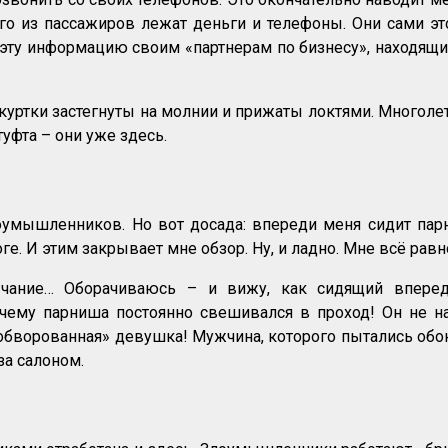
го из пассажиров лежат деньги и телефоны. Они сами эт
 эту информацию своим «партнерам по бизнесу», находящим
куртки застегнуты на молнии и прижаты локтями. Многоле
туфта – они уже здесь.
умышленников. Но вот досада: впереди меня сидит па
ге. И этим закрывает мне обзор. Ну, и ладно. Мне всё рав
чание… Оборачиваюсь – и вижу, как сидящий вперед
почему парниша постоянно свешивался в проход! Он не н
бворованная» девушка! Мужчина, которого пытались обок
за салоном.