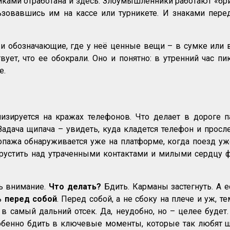
иками отработана и здесь. Злоумышленники работают «бри
ьзовавшись им на кассе или турникете. И знаками пер
 обозначающие, где у неё ценные вещи – в сумке или в
ует, что ее обокрали. Оно и понятно: в утренний час п
е.
зируется на кражах телефонов. Что делает в дороге п
адача щипача – увидеть, куда кладется телефон и просле
пажа обнаруживается уже на платформе, когда поезд у
грустить над утраченными контактами и милыми сердцу 
ть внимание.
Что делать?
Бдить. Карманы застегнуть. А е
ь
перед собой
. Перед собой, а не сбоку на плече и уж, т
 в самый дальний отсек. Да, неудобно, но – целее буде
собенно бдить в ключевые моменты, которые так любят щ