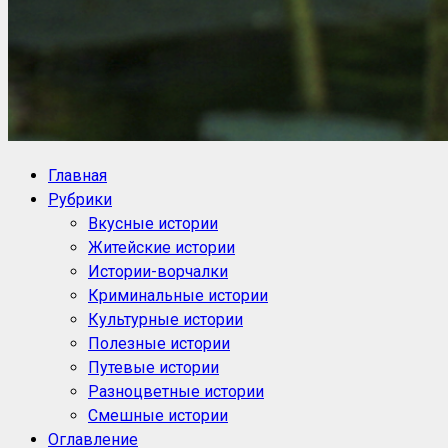
NoorySan.ru
Блог историй NoorySan
Главная
Рубрики
Вкусные истории
Житейские истории
Истории-ворчалки
Криминальные истории
Культурные истории
Полезные истории
Путевые истории
Разноцветные истории
Смешные истории
Оглавление