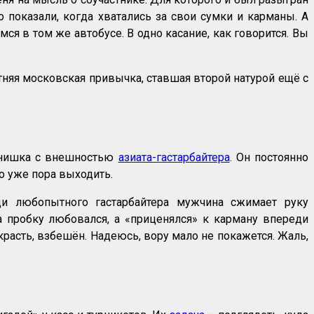
о показали, когда хватались за свои сумки и карманы. А
ся в том же автобусе. В одно касание, как говорится. Вы
тняя московская привычка, ставшая второй натурой ещё с
рнишка с внешностью
азиата-гастарбайтера
. Он постоянно
но уже пора выходить.
и любопытного гастарбайтера мужчина сжимает руку
а пробку любовался, а «приценялся» к карману впереди
расть, взбешён. Надеюсь, вору мало не покажется. Жаль,