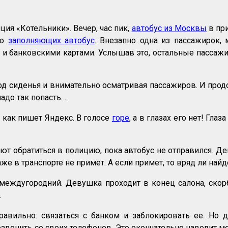
ция «Котельники». Вечер, час пик,
автобус из Москвы
в при
но
заполняющих автобус
. Внезапно одна из пассажирок,
ми и банковскими картами. Услышав это, остальные пасса
д сиденья и внимательно осматривая пассажиров. И продо
надо так попасть…
, как пишет Яндекс. В голосе
горе
, а в глазах его нет! Гл
ют обратиться в полицию, пока автобус не отправился. Де
раже в транспорте не примет. А если примет, то вряд ли на
 междугородний. Девушка проходит в конец салона, ско
.
равильно: связаться с банком и заблокировать ее. Но 
вонить со своих телефонов. Это окончательно наводит ме