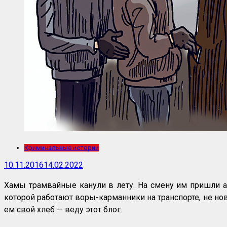
Криминальные истории
10.11.2016
14.02.2022
Хамы трамвайные канули в лету. На смену им пришли а
которой работают воры-карманники на транспорте, не нова
ем свой хлеб
— веду этот блог.