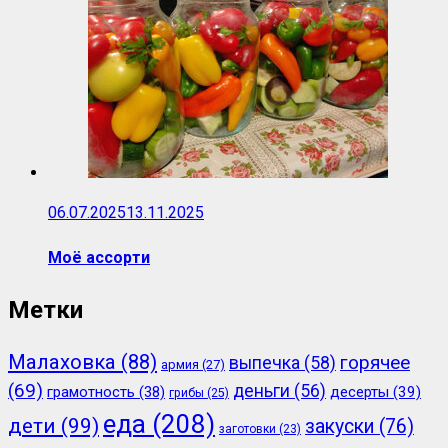
06.07.2025
13.11.2025
Моё ассорти
Метки
Малаховка
(88)
горячее
выпечка
(58)
армия
(27)
(69)
деньги
(56)
грамотность
(38)
десерты
(39)
грибы
(25)
еда
(208)
дети
(99)
закуски
(76)
заготовки
(23)