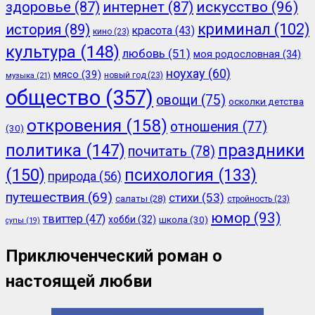
здоровье
(87)
интернет
(87)
искусство
(96)
криминал
(102)
история
(89)
красота
(43)
кино
(23)
культура
(148)
любовь
(51)
моя родословная
(34)
ноухау
(60)
мясо
(39)
новый год
(23)
музыка
(21)
общество
(357)
овощи
(75)
осколки детства
откровения
(158)
отношения
(77)
(30)
политика
(147)
праздники
почитать
(78)
(150)
психология
(133)
природа
(56)
путешествия
(69)
стихи
(53)
салаты
(28)
стройность
(23)
юмор
(93)
твиттер
(47)
хобби
(32)
школа
(30)
супы
(19)
Приключенческий роман о
настоящей любви