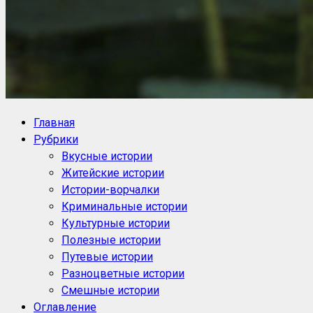
NoorySan.ru
Блог историй NoorySan
Главная
Рубрики
Вкусные истории
Житейские истории
Истории-ворчалки
Криминальные истории
Культурные истории
Полезные истории
Путевые истории
Разноцветные истории
Смешные истории
Оглавление