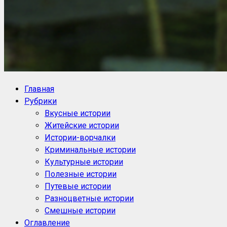
NoorySan.ru
Блог историй NoorySan
Главная
Рубрики
Вкусные истории
Житейские истории
Истории-ворчалки
Криминальные истории
Культурные истории
Полезные истории
Путевые истории
Разноцветные истории
Смешные истории
Оглавление