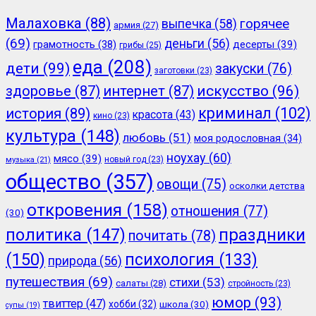
Малаховка
(88)
горячее
выпечка
(58)
армия
(27)
(69)
деньги
(56)
грамотность
(38)
десерты
(39)
грибы
(25)
еда
(208)
дети
(99)
закуски
(76)
заготовки
(23)
здоровье
(87)
интернет
(87)
искусство
(96)
криминал
(102)
история
(89)
красота
(43)
кино
(23)
культура
(148)
любовь
(51)
моя родословная
(34)
ноухау
(60)
мясо
(39)
новый год
(23)
музыка
(21)
общество
(357)
овощи
(75)
осколки детства
откровения
(158)
отношения
(77)
(30)
политика
(147)
праздники
почитать
(78)
(150)
психология
(133)
природа
(56)
путешествия
(69)
стихи
(53)
салаты
(28)
стройность
(23)
юмор
(93)
твиттер
(47)
хобби
(32)
школа
(30)
супы
(19)