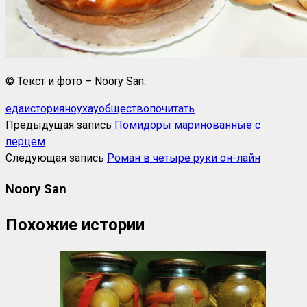
© Текст и фото – Noory San.
еда
история
ноухау
общество
почитать
Предыдущая запись
Помидоры маринованные с
перцем
Следующая запись
Роман в четыре руки он-лайн
Noory San
Похожие истории