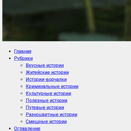
NoorySan.ru
Блог историй NoorySan
Главная
Рубрики
Вкусные истории
Житейские истории
Истории-ворчалки
Криминальные истории
Культурные истории
Полезные истории
Путевые истории
Разноцветные истории
Смешные истории
Оглавление