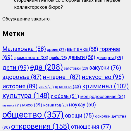
сторонним гнётом со стороны таких как Первое
коллекторское бюро?
Обсуждение закрыто.
Метки
Малаховка
(88)
горячее
выпечка
(58)
армия
(27)
(69)
деньги
(56)
грамотность
(38)
десерты
(39)
грибы
(25)
еда
(208)
дети
(99)
закуски
(76)
заготовки
(23)
здоровье
(87)
интернет
(87)
искусство
(96)
криминал
(102)
история
(89)
красота
(43)
кино
(23)
культура
(148)
любовь
(51)
моя родословная
(34)
ноухау
(60)
мясо
(39)
новый год
(23)
музыка
(21)
общество
(357)
овощи
(75)
осколки детства
откровения
(158)
отношения
(77)
(30)