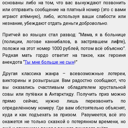
основаны либо на том, что вас вынуждают позвонить
или отправить сообщение на
платный номер
(это с вами
играют
втёмную
), либо, используя ваши слабости или
незнание, убеждают отдать деньги
добровольно
.
Притчей во языцех стал развод: “Мама, я в больнице
(полиции, логове каннибалов, в застрявшем лифте),
положи на этот номер 1000 рублей, потом всё объясню”.
Редкая мать гордо ответит на такое, как героиня
анекдота “
Ты мне больше не сын
!”
Другая классика жанра – всевозможные лотереи,
викторины и розыгрыши. Вам радостно сообщают, что
вы оказались счастливым обладателем хрустальной
совы или путёвки в Антарктиду. Получить приз можно
прямо сейчас, нужно лишь перезвонить по
определённому номеру. Где вам обстоятельно объяснят,
куда и как подъехать за призом. Разумеется, всё это
окажется не только сказкой о потерянном времени, но