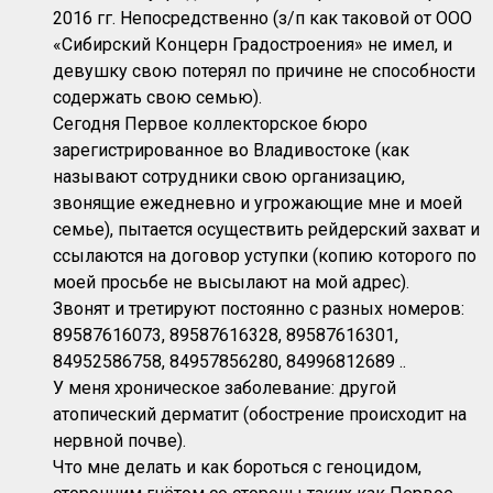
2016 гг. Непосредственно (з/п как таковой от ООО
«Сибирский Концерн Градостроения» не имел, и
девушку свою потерял по причине не способности
содержать свою семью).
Сегодня Первое коллекторское бюро
зарегистрированное во Владивостоке (как
называют сотрудники свою организацию,
звонящие ежедневно и угрожающие мне и моей
семье), пытается осуществить рейдерский захват и
ссылаются на договор уступки (копию которого по
моей просьбе не высылают на мой адрес).
Звонят и третируют постоянно с разных номеров:
89587616073, 89587616328, 89587616301,
84952586758, 84957856280, 84996812689 ..
У меня хроническое заболевание: другой
атопический дерматит (обострение происходит на
нервной почве).
Что мне делать и как бороться с геноцидом,