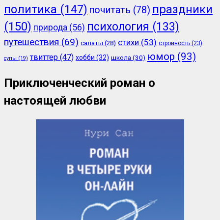
политика
(147)
праздники
почитать
(78)
(150)
психология
(133)
природа
(56)
путешествия
(69)
стихи
(53)
салаты
(28)
стройность
(23)
юмор
(93)
твиттер
(47)
хобби
(32)
школа
(30)
супы
(19)
Приключенческий роман о
настоящей любви