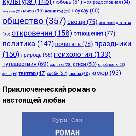
культура
(148)
любовь
(51)
моя родословная
(34)
ноухау
(60)
мясо
(39)
новый год
(23)
музыка
(21)
общество
(357)
овощи
(75)
осколки детства
откровения
(158)
отношения
(77)
(30)
политика
(147)
праздники
почитать
(78)
(150)
психология
(133)
природа
(56)
путешествия
(69)
стихи
(53)
салаты
(28)
стройность
(23)
юмор
(93)
твиттер
(47)
хобби
(32)
школа
(30)
супы
(19)
Приключенческий роман о
настоящей любви