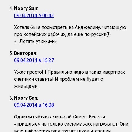
Noory San
:
09.04.2014 в 00:43
Хотела бы я посмотреть на Анджелину, читающую
про копейских рабочих, да ещё по-русски(!)
«…Летять утки-и-и»
Виктория
:
09.04.2014 в 15:27
Ужас просто!!! Правильно надо в таких квартирах
счетчики ставить! И проблем не будет с
жильцами…
Noory San
:
09.04.2014 в 16:08
Одними счётчиками не обойтись. Все эти
«пришлые» не только систему жкх нагружают. Они
всю инфраструктуру грузят: школы, садики,