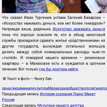
Что сказал Иван Тургенев устами Евгения Базарова –
«Искусство наживать деньги, или нет более геморроя»?
Неправда ваша, дяденька.
Искусство наживать деньги
пока что хорошо освоили те, кто в обход налоговой
службы приладился сдавать жильё «родственникам» из
других государств, вынуждая остальных жильцов
делить между собой коммунальные расходы чьих-то
«гостей». И геморрой нашего времени — резиновые
квартиры — в Малаховке есть и нуждается в срочном
лечении. Вот только
где бы доктора найти
…
© Текст и фото — Noory San.
деньги
криминал
культура
Малаховка
общество
политика
пс
Предыдущая запись
История создания Гранд Макет
Россия
Следующая запись
Мультики нашего детства