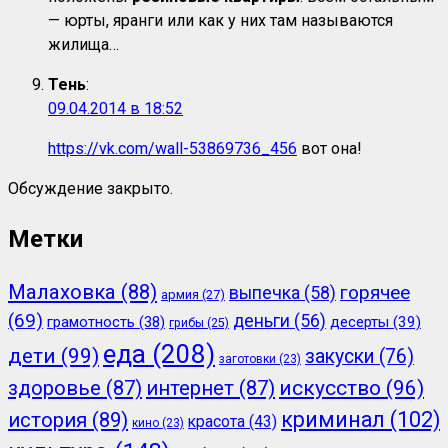
— юрты, яранги или как у них там называются
жилища…
Тень
:
09.04.2014 в 18:52
https://vk.com/wall-53869736_456
вот она!
Обсуждение закрыто.
Метки
Малаховка
(88)
горячее
выпечка
(58)
армия
(27)
(69)
деньги
(56)
грамотность
(38)
десерты
(39)
грибы
(25)
еда
(208)
дети
(99)
закуски
(76)
заготовки
(23)
здоровье
(87)
интернет
(87)
искусство
(96)
криминал
(102)
история
(89)
красота
(43)
кино
(23)