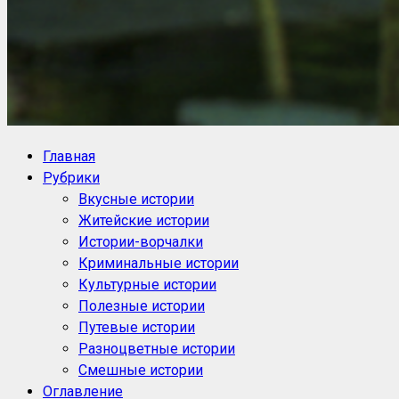
NoorySan.ru
Блог историй NoorySan
Главная
Рубрики
Вкусные истории
Житейские истории
Истории-ворчалки
Криминальные истории
Культурные истории
Полезные истории
Путевые истории
Разноцветные истории
Смешные истории
Оглавление