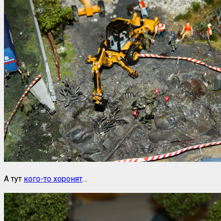
А тут
кого-то хоронят
…