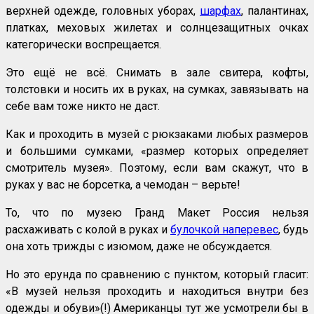
верхней одежде, головных уборах,
шарфах
, палантинах,
платках, меховых жилетах и солнцезащитных очках
категорически воспрещается.
Это ещё не всё. Снимать в зале свитера, кофты,
толстовки и носить их в руках, на сумках, завязывать на
себе вам тоже никто не даст.
Как и проходить в музей с рюкзаками любых размеров
и большими сумками, «размер которых определяет
смотритель музея». Поэтому, если вам скажут, что в
руках у вас не борсетка, а чемодан – верьте!
То, что по музею Гранд Макет Россия нельзя
расхаживать с колой в руках и
булочкой наперевес
, будь
она хоть трижды с изюмом, даже не обсуждается.
Но это ерунда по сравнению с пунктом, который гласит:
«В музей нельзя проходить и находиться внутри без
одежды и обуви»(!) Американцы тут же усмотрели бы в