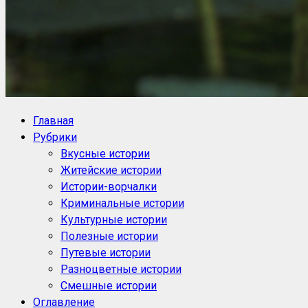
NoorySan.ru
Блог историй NoorySan
Главная
Рубрики
Вкусные истории
Житейские истории
Истории-ворчалки
Криминальные истории
Культурные истории
Полезные истории
Путевые истории
Разноцветные истории
Смешные истории
Оглавление