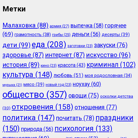
Метки
Малаховка
(88)
горячее
выпечка
(58)
армия
(27)
(69)
деньги
(56)
грамотность
(38)
десерты
(39)
грибы
(25)
еда
(208)
дети
(99)
закуски
(76)
заготовки
(23)
здоровье
(87)
интернет
(87)
искусство
(96)
криминал
(102)
история
(89)
красота
(43)
кино
(23)
культура
(148)
любовь
(51)
моя родословная
(34)
ноухау
(60)
мясо
(39)
новый год
(23)
музыка
(21)
общество
(357)
овощи
(75)
осколки детства
откровения
(158)
отношения
(77)
(30)
политика
(147)
праздники
почитать
(78)
(150)
психология
(133)
природа
(56)