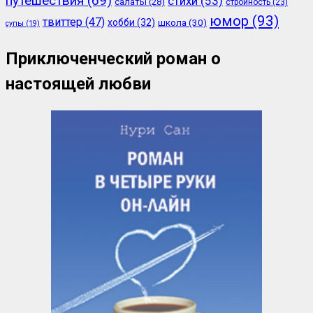
путешествия
(69)
стихи
(53)
салаты
(28)
стройность
(23)
юмор
(93)
твиттер
(47)
хобби
(32)
школа
(30)
супы
(19)
Приключенческий роман о
настоящей любви