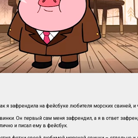
как я зафрендила на фейсбуке любителя морских свиней, и 
нки. Он первый сам меня зафрендил, а я в ответ зафренд
лично и писал ему в фейсбук.
остил фотки своей любимой морской свинки – отдельно и 