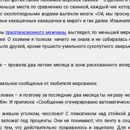
меньше места по сравнению со свинкой, каждый чих кото
с околоплодными водами вытекли мозги. «Ой, мы проснул
мые какашечные какашечки в мире!» и так далее. Извинит
оны
предпенсионного мужчины
выглядел, по меньшей мере, 
 её. О хозяине я толком ничего не знала и не собиралась
 было друзей, кроме пушисто-умильного сухопутного зверь
че – провела два летних месяца в зоне рискованного инте
виальное сообщенье от любителя морсвинок:
ловек – и поэтому за последние два месяца ты ни разу н
ебя». И приписка: «Сообщение сгенерировано автоматическ
с живым уголком, чесслово! С плакатиком над стойкой 
 заложат под проценты. Они не понимают, что ленту в со
о тем, что действительно понравилось и зацепило. Для 