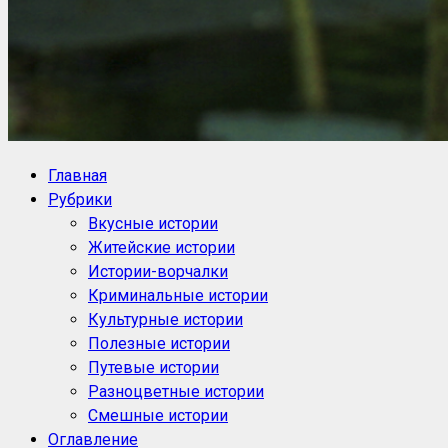
NoorySan.ru
Блог историй NoorySan
Главная
Рубрики
Вкусные истории
Житейские истории
Истории-ворчалки
Криминальные истории
Культурные истории
Полезные истории
Путевые истории
Разноцветные истории
Смешные истории
Оглавление