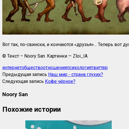
Вот так, по-свински, и кончаются «друзья»… Теперь вот д
© Текст – Noory San. Картинки — Zloi_IA.
интернет
общество
отношения
психология
твиттер
Предыдущая запись
Наш мир - страна глухих?
Следующая запись
Кофе чёрное?
Noory San
Похожие истории