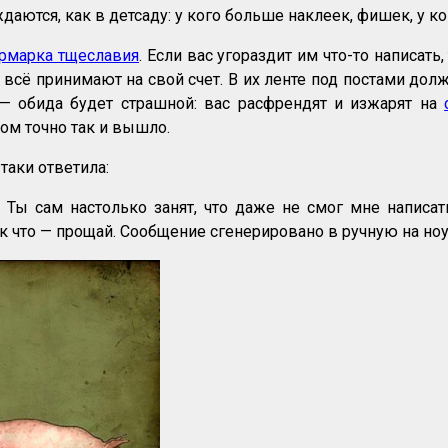
даются, как в детсаду: у кого больше наклеек, фишек, у ко
рмарка тщеславия
. Если вас угораздит им что-то написать,
 и всё принимают на свой счет. В их ленте под постами
т — обида будет страшной: вас расфрендят и изжарят на
ом точно так и вышло.
-таки ответила:
я! Ты сам настолько занят, что даже не смог мне напис
ак что — прощай. Сообщение сгенерировано в ручную на но