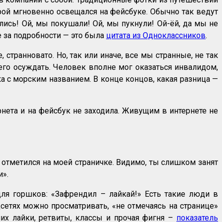
рой мгновенно освещался на фейсбуке. Обычно так ведут
ись! Ой, мы покушали! Ой, мы пукнули! Ой-ёй, да мы не
е за подробности — это была
цитата из Одноклассников
.
странновато. Но, так или иначе, все мы странные, не так
 его осуждать. Человек вполне мог оказаться инвалидом,
ка с морским названием. В конце концов, какая разница —
рнета и на фейсбук не заходила. Живущим в интернете не
е отметился на моей страничке. Видимо, ты слишком занят
и».
для горшков: «Зафрендил – лайкай!» Есть такие люди в
цсетях можно просматривать, «не отмечаясь на странице»
них лайки, ретвиты, классы и прочая фигня –
показатель