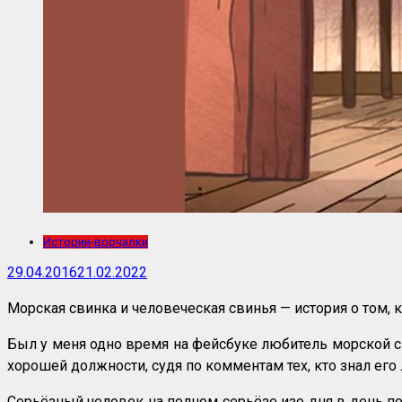
Истории-ворчалки
29.04.2016
21.02.2022
Морская свинка и человеческая свинья — история о том, 
Был у меня одно время на фейсбуке любитель морской сви
хорошей должности, судя по комментам тех, кто знал его 
Серьёзный человек на полном серьёзе изо дня в день п