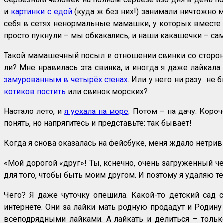
и
картинки с едой
(куда ж без них!) занимали ничтожно 
себя в сетях ненормальные мамашки, у которых вместе 
просто пукнули – мы обкакались, и наши какашечки – са
Такой мамашечный посыл в отношении свинки со стор
ли? Мне нравилась эта свинка, и иногда я даже лайкала
замурованным в четырёх стенах
. Или у него ни разу не
котиков постить
или свинок морских?
Настало лето, и
я уехала на море
. Потом – на дачу. Коро
понять, но напрягитесь и представьте: так бывает!
Когда я снова оказалась на фейсбуке, меня ждало нетри
«Мой дорогой «друг»! Ты, конечно, очень загруженный че
для того, чтобы быть моим другом. И поэтому я удаляю т
Чего? Я даже чуточку опешила. Какой-то детский сад 
интернете. Они за лайки мать родную продадут и Родину
всёподрядными лайками. А лайкать и делиться – тольк