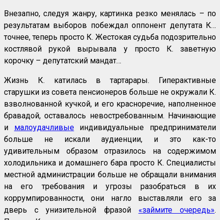
Внезапно, следуя жанру, картинка резко менялась – по
результатам выборов побеждал оппонент депутата К…
точнее, теперь просто К. Жестокая судьба подозрительно
костлявой рукой вырывала у просто К. заветную
корочку – депутатский мандат…
Жизнь К. катилась в тартарары. Гиперактивные
старушки из совета пенсионеров больше не окружали К.
взволнованной кучкой, и его красноречие, наполненное
бравадой, оставалось невостребованным. Начинающие
и
малоудачливые
индивидуальные предприниматели
больше не искали аудиенции, и это как-то
удивительным образом отразилось на содержимом
холодильника и домашнего бара просто К. Специалисты
местной администрации больше не обращали внимания
на его требования и угрозы разобраться в их
коррумпированности, они нагло выставляли его за
дверь с унизительной фразой
«займите очередь»
.