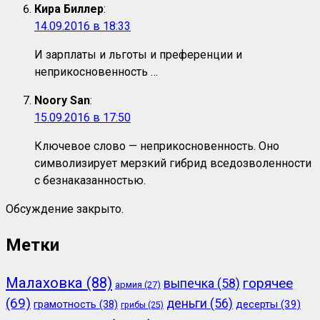
Кира Биллер
:
14.09.2016 в 18:33
И зарплаты и льготы и преференции и
неприкосновенность …
Noory San
:
15.09.2016 в 17:50
Ключевое слово — неприкосновенность. Оно
символизирует мерзкий гибрид вседозволенности
с безнаказанностью.
Обсуждение закрыто.
Метки
Малаховка
(88)
горячее
выпечка
(58)
армия
(27)
(69)
деньги
(56)
грамотность
(38)
десерты
(39)
грибы
(25)