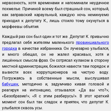
нервозность, хотя временами и напоминали неудачное
похмелье. Причиной всему был страшный сон, который,
как заправский караульный, каждую ночь неминуемо
приходил к депутату К., лишь стоило тому окунуться в
морфеевы объятия.
Каждый раз сон был один и тот же. Депутат К. привычно
предлагал себя жителям маленького
провинциального
городка
в качестве избранника. Он лучезарно улыбался,
и много обещал, он не жалел красивых, хотя и
лишённых смысла фраз. Он сотрясал кулаком в сторону
местной администрации, божился навести там порядок и
вывести всех коррупционеров на чистую воду.
Погружаясь в собственные мысли, выслушивал
бабушек
, методично и, задумчиво кивая головой и
реагируя на интонацию, отзывался: «Да вы что?»;
«Безобразие!»; «Я с этим разберусь!». В этот краткий
момент сон был так сладок и приятен, что депутат К.
улыбался сквозь усы.