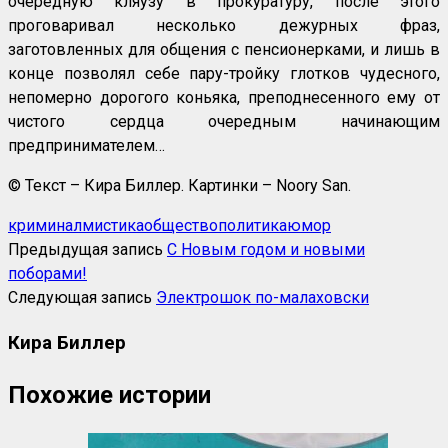
очередную кляузу в прокуратуру, после этого
проговаривал несколько дежурных фраз,
заготовленных для общения с пенсионерками, и лишь в
конце позволял себе пару-тройку глотков чудесного,
непомерно дорогого коньяка, преподнесенного ему от
чистого сердца очередным начинающим
предпринимателем…
© Текст – Кира Биллер. Картинки – Noory San.
криминал
мистика
общество
политика
юмор
Предыдущая запись
С Новым годом и новыми
поборами!
Следующая запись
Электрошок по-малаховски
Кира Биллер
Похожие истории