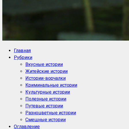
NoorySan.ru
Блог историй NoorySan
Главная
Рубрики
Вкусные истории
Житейские истории
Истории-ворчалки
Криминальные истории
Культурные истории
Полезные истории
Путевые истории
Разноцветные истории
Смешные истории
Оглавление