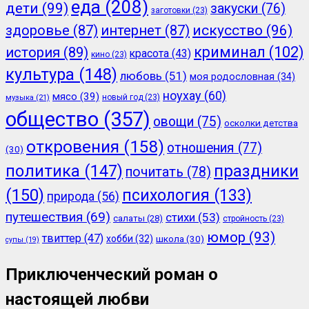
еда
(208)
дети
(99)
закуски
(76)
заготовки
(23)
здоровье
(87)
интернет
(87)
искусство
(96)
криминал
(102)
история
(89)
красота
(43)
кино
(23)
культура
(148)
любовь
(51)
моя родословная
(34)
ноухау
(60)
мясо
(39)
новый год
(23)
музыка
(21)
общество
(357)
овощи
(75)
осколки детства
откровения
(158)
отношения
(77)
(30)
политика
(147)
праздники
почитать
(78)
(150)
психология
(133)
природа
(56)
путешествия
(69)
стихи
(53)
салаты
(28)
стройность
(23)
юмор
(93)
твиттер
(47)
хобби
(32)
школа
(30)
супы
(19)
Приключенческий роман о
настоящей любви