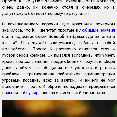
Просто К. не умел занимать очередь, хотя когда-то,
очень давно, он, конечно, стоял в очередях, но в
депутатскую бытность почему-то разучился.
С исчезновением корочки, где красивым почерком
значилось, что К. – депутат, простые и
любимые занятия
стали недосягаемыми. Волшебная фраза «Да вы знаете
кто я? Я депутат!» улетучилась, забрав с собой
волшебство… Просто К. растеряно озирался, стоя в
пустой серой комнате. Он пытался вспомнить, что умеет,
кроме провозглашения предвыборных лозунгов, сбора
дани в обмен на обещания всё устроить и решить
проблемы, третирования работников администрации
угрозами посадить всех за взятки… И ничего не мог
вспомнить… Просто К. обречённо вздыхал, превращался
в
мыльный пузырь
, лопался и исчезал безвозвратно.