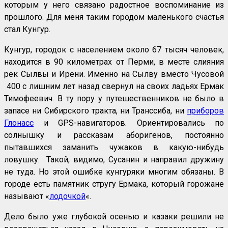
которым у него связано радостное воспоминание из
прошлого. Для меня таким городом маленького счастья
стал Кунгур.
Кунгур, городок с населением около 67 тысяч человек,
находится в 90 километрах от Перми, в месте слияния
рек Сылвы и Ирени. Именно на Сылву вместо Чусовой
400 с лишним лет назад свернул на своих ладьях Ермак
Тимофеевич. В ту пору у путешественников не было в
запасе ни Сибирского тракта, ни Транссиба, ни
приборов
Глонасс
и GPS-навигаторов. Ориентировались по
солнышку и рассказам аборигенов, постоянно
пытавшихся заманить чужаков в какую-нибудь
ловушку. Такой, видимо, Сусанин и направил дружину
не туда. Но этой ошибке кунгуряки многим обязаны. В
городе есть памятник стругу Ермака, который горожане
называют «
лодочкой
«.
Дело было уже глубокой осенью и казаки решили не