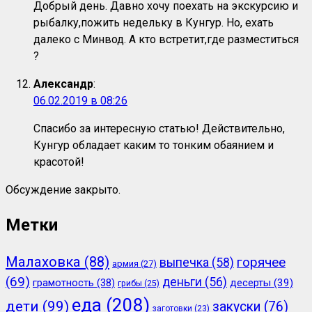
Добрый день. Давно хочу поехать на экскурсию и
рыбалку,пожить недельку в Кунгур. Но, ехать
далеко с Минвод. А кто встретит,где разместиться
?
Александр
:
06.02.2019 в 08:26
Спасибо за интересную статью! Действительно,
Кунгур обладает каким то тонким обаянием и
красотой!
Обсуждение закрыто.
Метки
Малаховка
(88)
горячее
выпечка
(58)
армия
(27)
(69)
деньги
(56)
грамотность
(38)
десерты
(39)
грибы
(25)
еда
(208)
дети
(99)
закуски
(76)
заготовки
(23)