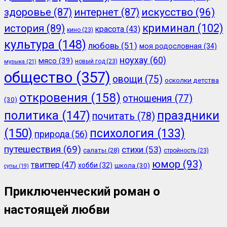
здоровье
(87)
интернет
(87)
искусство
(96)
криминал
(102)
история
(89)
красота
(43)
кино
(23)
культура
(148)
любовь
(51)
моя родословная
(34)
ноухау
(60)
мясо
(39)
новый год
(23)
музыка
(21)
общество
(357)
овощи
(75)
осколки детства
откровения
(158)
отношения
(77)
(30)
политика
(147)
праздники
почитать
(78)
(150)
психология
(133)
природа
(56)
путешествия
(69)
стихи
(53)
салаты
(28)
стройность
(23)
юмор
(93)
твиттер
(47)
хобби
(32)
школа
(30)
супы
(19)
Приключенческий роман о
настоящей любви