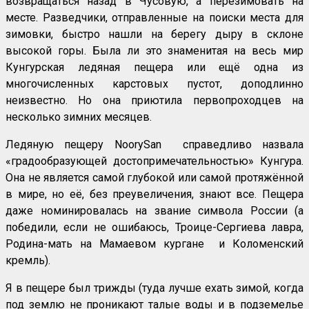
возвращаться назад в Чусовую, а перезимовать на
месте. Разведчики, отправленные на поиски места для
зимовки, быстро нашли на берегу дыру в склоне
высокой горы. Была ли это знаменитая на весь мир
Кунгурская ледяная пещера или ещё одна из
многочисленных карстовых пустот, доподлинно
неизвестно. Но она приютила первопроходцев на
несколько зимних месяцев.
Ледяную пещеру NoorySan справедливо назвала
«градообразующей достопримечательностью» Кунгура.
Она не является самой глубокой или самой протяжённой
в мире, но её, без преувеличения, знают все. Пещера
даже номинировалась на звание символа России (а
победили, если не ошибаюсь, Троице-Сергиева лавра,
Родина-мать на Мамаевом кургане и Коломенский
кремль).
Я в пещере был трижды (туда лучше ехать зимой, когда
под землю не проникают талые воды и в подземелье