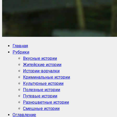
NoorySan.ru
Блог историй NoorySan
Главная
Рубрики
Вкусные истории
Житейские истории
Истории-ворчалки
Криминальные истории
Культурные истории
Полезные истории
Путевые истории
Разноцветные истории
Смешные истории
Оглавление