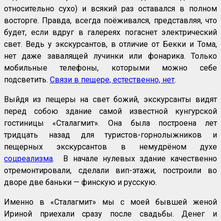
относительно сухо) и всякий раз оставался в полном
восторге. Правда, всегда поёживался, представляя, что
будет, если вдруг в галереях погаснет электрический
свет. Ведь у экскурсантов, в отличие от Бекки и Тома,
нет даже завалящей лучинки или фонарика. Только
мобильные телефоны, которыми можно себе
подсветить.
Связи в пещере, естественно, нет
.
Выйдя из пещеры на свет божий, экскурсанты видят
перед собою здание самой известной кунгурской
гостиницы «Сталагмит». Она была построена лет
тридцать назад для туристов-горнолыжников и
пещерных экскурсантов в немудрёном духе
соцреализма
. В начале нулевых здание качественно
отремонтировали, сделали вип-этажи, построили во
дворе две баньки — финскую и русскую.
Именно в «Сталагмит» мы с моей бывшей женой
Ириной приехали сразу после свадьбы. Денег и