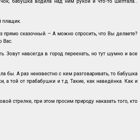
ычок, бабушка водила над ним рукой и что-то шептала…
й плащик.
аз прямо сказочный. – А можно спросить, что Вы делаете?
 Вас.
ь. Зовут навсегда в город переехать, но тут шумно и все
ила бы. А раз неизвестно с кем разговаривать, то бабушка
а той от прабабушки и т.д. Такие, как наведёнка. Как и
овой стрелке, при этом просим природу наказать того, кто