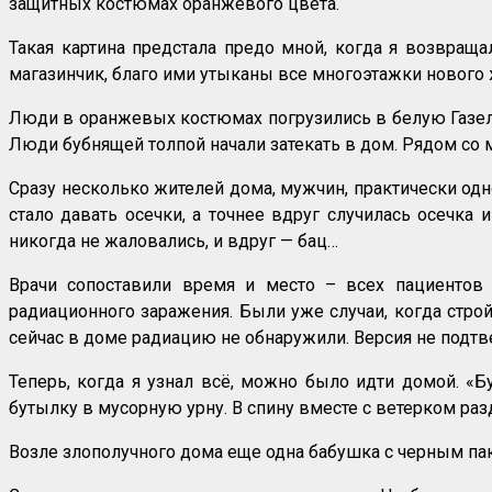
защитных костюмах оранжевого цвета.
Такая картина предстала предо мной, когда я возвраща
магазинчик, благо ими утыканы все многоэтажки нового 
Люди в оранжевых костюмах погрузились в белую Газел
Люди бубнящей толпой начали затекать в дом. Рядом со м
Сразу несколько жителей дома, мужчин, практически одн
стало давать осечки, а точнее вдруг случилась осечка
никогда не жаловались, и вдруг — бац…
Врачи сопоставили время и место – всех пациентов 
радиационного заражения. Были уже случаи, когда стро
сейчас в доме радиацию не обнаружили. Версия не подтв
Теперь, когда я узнал всё, можно было идти домой. «Б
бутылку в мусорную урну. В спину вместе с ветерком раз
Возле злополучного дома еще одна бабушка с черным пак