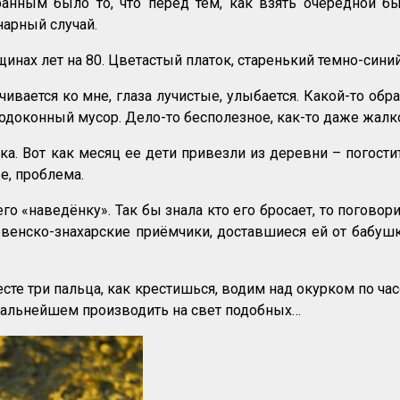
ранным было то, что перед тем, как взять очередной б
нарный случай.
щинах лет на 80. Цветастый платок, старенький темно-сини
вается ко мне, глаза лучистые, улыбается. Какой-то обр
одоконный мусор. Дело-то бесполезное, как-то даже жалко
. Вот как месяц ее дети привезли из деревни – погостит
е, проблема.
него «наведёнку». Так бы знала кто его бросает, то поговор
енско-знахарские приёмчики, доставшиеся ей от бабушки, 
сте три пальца, как крестишься, водим над окурком по час
дальнейшем производить на свет подобных…