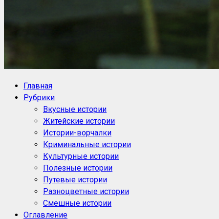
NoorySan.ru
Блог историй NoorySan
Главная
Рубрики
Вкусные истории
Житейские истории
Истории-ворчалки
Криминальные истории
Культурные истории
Полезные истории
Путевые истории
Разноцветные истории
Смешные истории
Оглавление