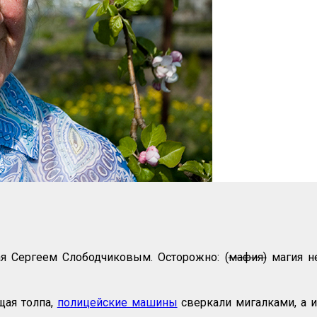
ая Сергеем Слободчиковым. Осторожно: (
мафия)
магия не
щая толпа,
полицейские машины
сверкали мигалками, а 