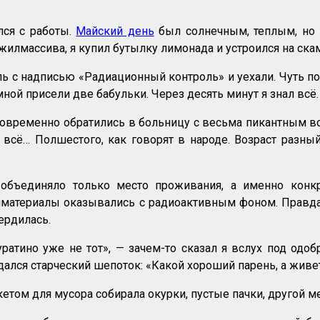
лся с работы.
Майский день
был солнечным, теплым, но 
жилмассива, я купил бутылку лимонада и устроился на ск
ь с надписью «Радиационный контроль» и уехали. Чуть п
ной присели две бабульки. Через десять минут я знал всё.
овременно обратились в больницу с весьма пикантным во
 и всё… Полшестого, как говорят в народе. Возраст ра
объединяло только место проживания, а именно конк
йматериалы оказывались с радиоактивным фоном. Правда,
ердилась.
уратино уже не тот», — зачем-то сказал я вслух под од
дался старческий шепоток: «Какой хороший парень, а живе
етом для мусора собирала окурки, пустые пачки, другой м