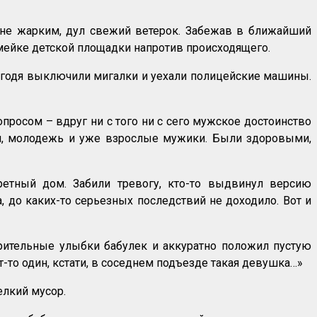
не жарким, дул свежий ветерок. Забежав в ближайший
амейке детской площадки напротив происходящего.
огодя выключили мигалки и уехали полицейские машины.
просом – вдруг ни с того ни с сего мужское достоинство
зный, молодежь и уже взрослые мужики. Были здоровыми,
ретный дом. Забили тревогу, кто-то выдвинул версию
 до каких-то серьезных последствий не доходило. Вот и
обрительные улыбки бабулек и аккуратно положил пустую
т-то один, кстати, в соседнем подъезде такая девушка…»
елкий мусор.