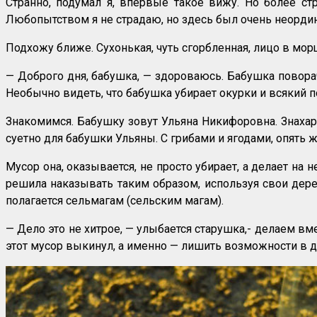
Странно, подумал я, впервые такое вижу. Но более ст
Любопытством я не страдаю, но здесь был очень неорди
Подхожу ближе. Сухонькая, чуть сгорбленная, лицо в мор
— Доброго дня, бабушка, — здороваюсь. Бабушка поворачи
Необычно видеть, что бабушка убирает окурки и всякий п
Знакомимся. Бабушку зовут Ульяна Никифоровна. Знахарка
суетно для бабушки Ульяны. С грибами и ягодами, опять ж
Мусор она, оказывается, не просто убирает, а делает на 
решила наказывать таким образом, используя свои дерев
полагается сельмагам (сельским магам).
— Дело это не хитрое, — улыбается старушка,- делаем вме
этот мусор выкинул, а именно — лишить возможности в 