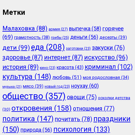
Метки
Малаховка
(88)
горячее
выпечка
(58)
армия
(27)
(69)
деньги
(56)
грамотность
(38)
десерты
(39)
грибы
(25)
еда
(208)
дети
(99)
закуски
(76)
заготовки
(23)
здоровье
(87)
интернет
(87)
искусство
(96)
криминал
(102)
история
(89)
красота
(43)
кино
(23)
культура
(148)
любовь
(51)
моя родословная
(34)
ноухау
(60)
мясо
(39)
новый год
(23)
музыка
(21)
общество
(357)
овощи
(75)
осколки детства
откровения
(158)
отношения
(77)
(30)
политика
(147)
праздники
почитать
(78)
(150)
психология
(133)
природа
(56)