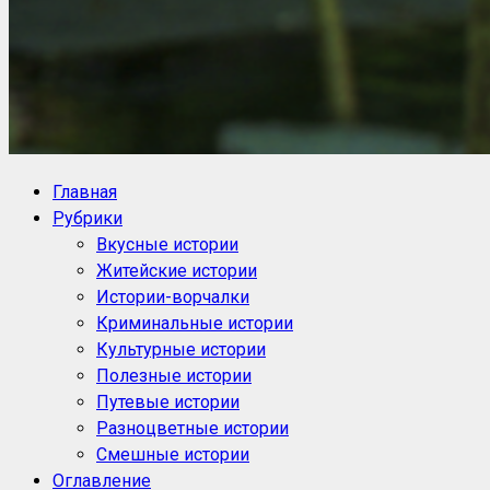
NoorySan.ru
Блог историй NoorySan
Главная
Рубрики
Вкусные истории
Житейские истории
Истории-ворчалки
Криминальные истории
Культурные истории
Полезные истории
Путевые истории
Разноцветные истории
Смешные истории
Оглавление