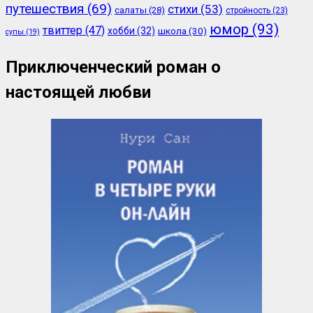
путешествия
(69)
стихи
(53)
салаты
(28)
стройность
(23)
юмор
(93)
твиттер
(47)
хобби
(32)
школа
(30)
супы
(19)
Приключенческий роман о
настоящей любви