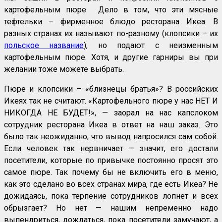
картофельным пюре. Дело в том, что эти мясные
тефтельки – фирменное блюдо ресторана Икеа. В
разных странах их называют по-разному (клопсики – их
польское название
), но подают с неизменным
картофельным пюре. Хотя, и другие гарниры вы при
желании тоже можете выбрать.
Пюре и клопсики – «близнецы братья»? В российских
Икеях так не считают. «Картофельного пюре у нас НЕТ И
НИКОГДА НЕ БУДЕТ!», — заорал на нас капслоком
сотрудник ресторана Икеа в ответ на наш заказ. Это
было так неожиданно, что вывод напросился сам собой.
Если человек так нервничает — значит, его достали
посетители, которые по привычке постоянно просят это
самое пюре. Так почему бы не включить его в меню,
как это сделано во всех странах мира, где есть Икеа? Не
дожидаясь, пока терпение сотрудников лопнет и всех
обрызгает? Но нет — нашим непременно надо
выпендриться, дождаться, пока посетители замучают, а