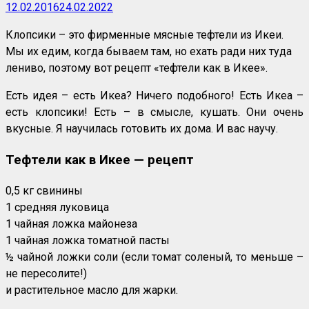
12.02.2016
24.02.2022
Клопсики – это фирменные мясные тефтели из Икеи.
Мы их едим, когда бываем там, но ехать ради них туда
лениво, поэтому вот рецепт «тефтели как в Икее».
Есть идея – есть Икеа? Ничего подобного! Есть Икеа –
есть клопсики! Есть – в смысле, кушать. Они очень
вкусные. Я научилась готовить их дома. И вас научу.
Тефтели как в Икее — рецепт
0,5 кг свинины
1 средняя луковица
1 чайная ложка майонеза
1 чайная ложка томатной пасты
½ чайной ложки соли (если томат соленый, то меньше –
не пересолите!)
и растительное масло для жарки.