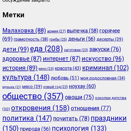
Обсуждение закрыто.
Метки
Малаховка
(88)
горячее
выпечка
(58)
армия
(27)
(69)
деньги
(56)
грамотность
(38)
десерты
(39)
грибы
(25)
еда
(208)
дети
(99)
закуски
(76)
заготовки
(23)
здоровье
(87)
интернет
(87)
искусство
(96)
криминал
(102)
история
(89)
красота
(43)
кино
(23)
культура
(148)
любовь
(51)
моя родословная
(34)
ноухау
(60)
мясо
(39)
новый год
(23)
музыка
(21)
общество
(357)
овощи
(75)
осколки детства
откровения
(158)
отношения
(77)
(30)
политика
(147)
праздники
почитать
(78)
(150)
психология
(133)
природа
(56)