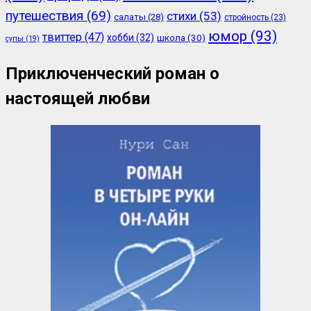
путешествия
(69)
стихи
(53)
салаты
(28)
стройность
(23)
юмор
(93)
твиттер
(47)
хобби
(32)
школа
(30)
супы
(19)
Приключенческий роман о
настоящей любви