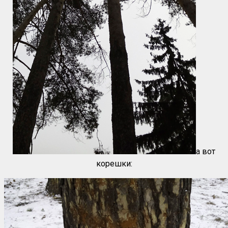
а вот
корешки: