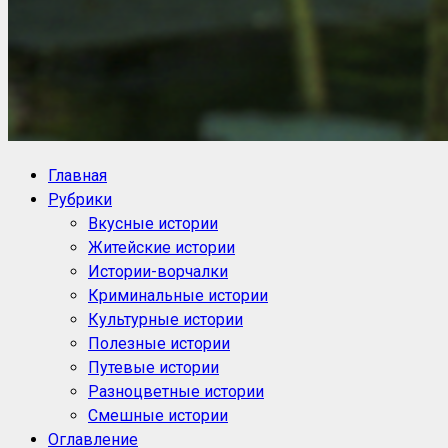
NoorySan.ru
Блог историй NoorySan
Главная
Рубрики
Вкусные истории
Житейские истории
Истории-ворчалки
Криминальные истории
Культурные истории
Полезные истории
Путевые истории
Разноцветные истории
Смешные истории
Оглавление