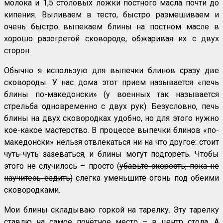
молока и 1,5 столовых ложки постного масла почти до
кипения. Выливаем в тесто, быстро размешиваем и
очень быстро выпекаем блины на постном масле в
хорошо разогретой сковороде, обжаривая их с двух
сторон.
Обычно я использую для выпечки блинов сразу две
сковороды. У нас дома этот прием называется «печь
блины по-македонски» (у военных так называется
стрельба одновременно с двух рук). Безусловно, печь
блины на двух сковородках удобно, но для этого нужно
кое-какое мастерство. В процессе выпечки блинов «по-
македонски» нельзя отвлекаться ни на что другое: стоит
чуть-чуть зазеваться, и блины могут подгореть. Чтобы
этого не случилось – просто (
убавьте скорость, пока не
научитесь ездить)
слегка уменьшите огонь под обеими
сковородками.
Мои блины складываю горкой на тарелку. Эту тарелку
ставлю на самое почётное место – в центр стола. А