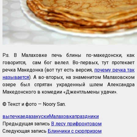
P.s. В Малаховке печь блины по-македонски, как
говорится, сам бог велел. Во-первых, тут протекает
речка Македонка (вот тут есть версия,
почему речка так
называется
). А во-вторых, на знаменитом Малаховском
озере был спрятан украденный шлем Александра
Македонского в комедии «Джентльмены удачи».
© Текст и фото — Noory San.
выпечка
еда
закуски
Малаховка
праздники
Предыдущая запись
В лесу прифронтовом
Следующая запись
Блинчики с сюрпризом