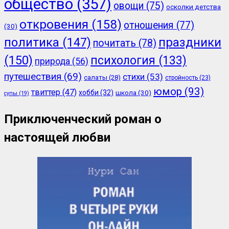
общество
(357)
овощи
(75)
осколки детства
откровения
(158)
отношения
(77)
(30)
политика
(147)
праздники
почитать
(78)
(150)
психология
(133)
природа
(56)
путешествия
(69)
стихи
(53)
салаты
(28)
стройность
(23)
юмор
(93)
твиттер
(47)
хобби
(32)
школа
(30)
супы
(19)
Приключенческий роман о
настоящей любви