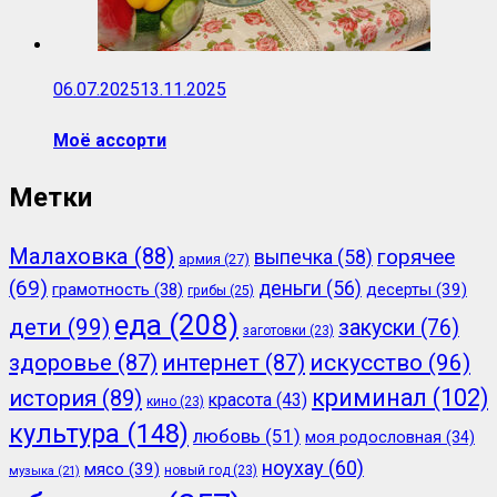
06.07.2025
13.11.2025
Моё ассорти
Метки
Малаховка
(88)
горячее
выпечка
(58)
армия
(27)
(69)
деньги
(56)
грамотность
(38)
десерты
(39)
грибы
(25)
еда
(208)
дети
(99)
закуски
(76)
заготовки
(23)
здоровье
(87)
интернет
(87)
искусство
(96)
криминал
(102)
история
(89)
красота
(43)
кино
(23)
культура
(148)
любовь
(51)
моя родословная
(34)
ноухау
(60)
мясо
(39)
новый год
(23)
музыка
(21)