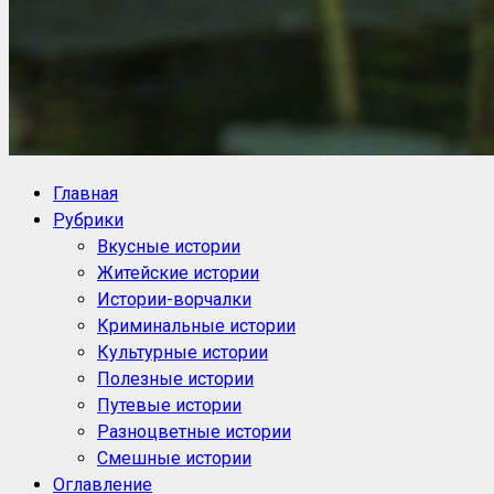
NoorySan.ru
Блог историй NoorySan
Главная
Рубрики
Вкусные истории
Житейские истории
Истории-ворчалки
Криминальные истории
Культурные истории
Полезные истории
Путевые истории
Разноцветные истории
Смешные истории
Оглавление