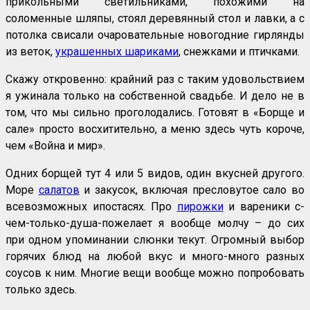
прикольными светильниками, похожими на
соломенные шляпы, стоял деревянный стол и лавки, а с
потолка свисали очаровательные новогодние гирлянды
из веток,
украшенных шариками
, снежками и птичками.
Скажу откровенно: крайний раз с таким удовольствием
я ужинала только на собственной свадьбе. И дело не в
том, что мы сильно проголодались. Готовят в «Борще и
сале» просто восхитительно, а меню здесь чуть короче,
чем «Война и мир».
Одних борщей тут 4 или 5 видов, один вкусней другого.
Море
салатов
и закусок, включая пресловутое сало во
всевозможных ипостасях. Про
пирожки
и вареники с-
чем-только-душа-пожелает я вообще молчу – до сих
при одном упоминании слюнки текут. Огромный выбор
горячих блюд на любой вкус и много-много разных
соусов к ним. Многие вещи вообще можно попробовать
только здесь.