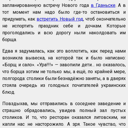
запланированную встречу Нового года
в Гданьске
. А в
тот момент нам надо было где-то остановиться и
придумать, как
встретить Новый год
, чтоб окончательно
не испортить праздник себе и дочкам. Которые
проголодались и всю дорогу ныли наколдовать им
борща.
Едва я задумалась, как это воплотить, как перед нами
возникла вывеска, на которой так и было написано:
«Борщ и сало». «Ура!!!» — завопили дети… но оказалось,
что борща хотим не только мы, а ещё, по крайней мере,
полгорода: столики были безнадёжно заняты, а в дверях
стояла очередь из голодных почитателей украинских
блюд.
Повздыхав, мы отправились в соседнее заведение и
страшно обрадовались, увидев полный зал пустых
столиков. И то, что ресторан оказался литовским, ни
капли нас не насторожило. А зря. Такое чувство, что