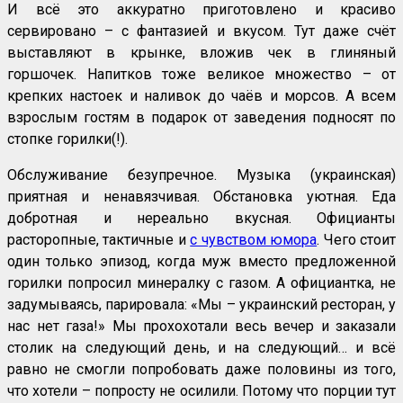
И всё это аккуратно приготовлено и красиво
сервировано – с фантазией и вкусом. Тут даже счёт
выставляют в крынке, вложив чек в глиняный
горшочек. Напитков тоже великое множество – от
крепких настоек и наливок до чаёв и морсов. А всем
взрослым гостям в подарок от заведения подносят по
стопке горилки(!).
Обслуживание безупречное. Музыка (украинская)
приятная и ненавязчивая. Обстановка уютная. Еда
добротная и нереально вкусная. Официанты
расторопные, тактичные и
с чувством юмора
. Чего стоит
один только эпизод, когда муж вместо предложенной
горилки попросил минералку с газом. А официантка, не
задумываясь, парировала: «Мы – украинский ресторан, у
нас нет газа!» Мы прохохотали весь вечер и заказали
столик на следующий день, и на следующий… и всё
равно не смогли попробовать даже половины из того,
что хотели – попросту не осилили. Потому что порции тут