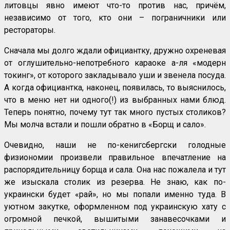
литовцы явно имеют что-то против нас, причём,
независимо от того, кто они – пограничники или
рестораторы.
Сначала мы долго ждали официантку, дружно охреневая
от оглушительно-непотребного караоке а-ля «модерн
токинг», от которого закладывало уши и звенела посуда.
А когда официантка, наконец, появилась, то выяснилось,
что в меню нет ни одного(!) из выбранных нами блюд.
Теперь понятно, почему тут так много пустых столиков?
Мы молча встали и пошли обратно в «Борщ и сало».
Очевидно, наши не по-кенигсбергски голодные
физиономии произвели правильное впечатление на
распорядительницу борща и сала. Она нас пожалела и тут
же изыскала столик из резерва. Не знаю, как по-
украински будет «рай», но мы попали именно туда. В
уютном закутке, оформленном под украинскую хату с
огромной печкой, вышитыми занавесочками и