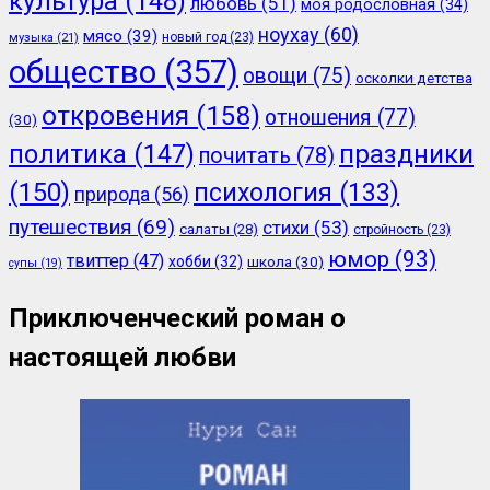
культура
(148)
любовь
(51)
моя родословная
(34)
ноухау
(60)
мясо
(39)
новый год
(23)
музыка
(21)
общество
(357)
овощи
(75)
осколки детства
откровения
(158)
отношения
(77)
(30)
политика
(147)
праздники
почитать
(78)
(150)
психология
(133)
природа
(56)
путешествия
(69)
стихи
(53)
салаты
(28)
стройность
(23)
юмор
(93)
твиттер
(47)
хобби
(32)
школа
(30)
супы
(19)
Приключенческий роман о
настоящей любви