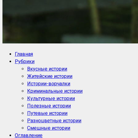
NoorySan.ru
Блог историй NoorySan
Главная
Рубрики
Вкусные истории
Житейские истории
Истории-ворчалки
Криминальные истории
Культурные истории
Полезные истории
Путевые истории
Разноцветные истории
Смешные истории
Оглавление