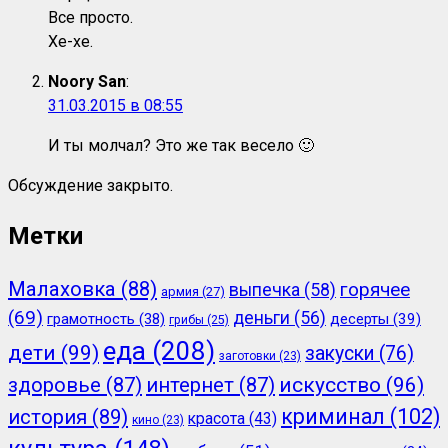
Все просто.
Хе-хе.
Noory San
:
31.03.2015 в 08:55
И ты молчал? Это же так весело 🙂
Обсуждение закрыто.
Метки
Малаховка
(88)
горячее
выпечка
(58)
армия
(27)
(69)
деньги
(56)
грамотность
(38)
десерты
(39)
грибы
(25)
еда
(208)
дети
(99)
закуски
(76)
заготовки
(23)
здоровье
(87)
интернет
(87)
искусство
(96)
криминал
(102)
история
(89)
красота
(43)
кино
(23)