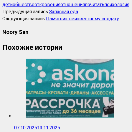
дети
общество
откровения
отношения
почитать
психология
Предыдущая запись
Запасная еда
Следующая запись
Памятник неизвестному солдату
Noory San
Похожие истории
07.10.2025
13.11.2025