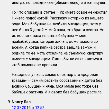
иногда, по праздникам (обязательно) и в каникулы.
То, что описано в статье — примета современности?
Ничего подобного!!! Расскажу историю из нашего
рода. Моя бабушка не любила младенцев, хотя у
нее было 3 детей — мой папа, его брат и сестра. Но
их воспитывала не она, а бабушка — моя
прабабабушка, которая жила в доме вместе со
всеми. А когда папина сестра вышла замуж и
родила, то её мать отселила на съемную квартиру
вместе с младенцем. Лишь бы не связываться и
чтоб помощи не просили.
Наверное, у нас в семье с тех пор это «родовая
травма» — самим растить собственных детей без
всяких бабушек и нянь. Моя мама нас тоже без
бабушек растила. И я своих без бабушек растила.
Noory San
:
12.07.2016 в 12:52