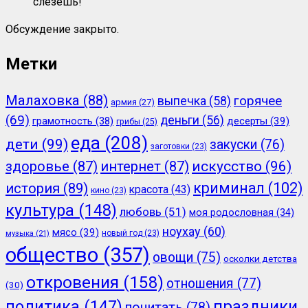
слезешь!
Обсуждение закрыто.
Метки
Малаховка
(88)
горячее
выпечка
(58)
армия
(27)
(69)
деньги
(56)
грамотность
(38)
десерты
(39)
грибы
(25)
еда
(208)
дети
(99)
закуски
(76)
заготовки
(23)
здоровье
(87)
интернет
(87)
искусство
(96)
криминал
(102)
история
(89)
красота
(43)
кино
(23)
культура
(148)
любовь
(51)
моя родословная
(34)
ноухау
(60)
мясо
(39)
новый год
(23)
музыка
(21)
общество
(357)
овощи
(75)
осколки детства
откровения
(158)
отношения
(77)
(30)
политика
(147)
праздники
почитать
(78)