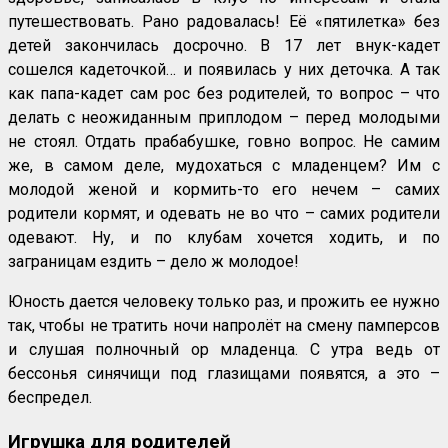
путешествовать. Рано радовалась! Её «пятилетка» без
детей закончилась досрочно. В 17 лет внук-кадет
сошелся кадеточкой… и появилась у них деточка. А так
как папа-кадет сам рос без родителей, то вопрос – что
делать с неожиданным приплодом – перед молодыми
не стоял. Отдать прабабушке, говно вопрос. Не самим
же, в самом деле, мудохаться с младенцем? Им с
молодой женой и кормить-то его нечем – самих
родители кормят, и одевать не во что – самих родители
одевают. Ну, и по клубам хочется ходить, и по
заграницам ездить – дело ж молодое!
Юность дается человеку только раз, и прожить ее нужно
так, чтобы не тратить ночи напролёт на смену памперсов
и слушая полночный ор младенца. С утра ведь от
бессонья синячищи под глазищами появятся, а это –
беспредел.
Игрушка для родителей