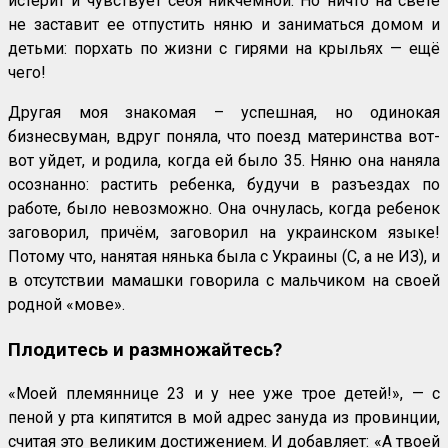
истерит и чувствует себя никчемной. Но ничто на свете
не заставит ее отпустить няню и заниматься домом и
детьми: порхать по жизни с гирями на крыльях — ещё
чего!
Другая моя знакомая – успешная, но одинокая
бизнесвуман, вдруг поняла, что поезд материнства вот-
вот уйдет, и родила, когда ей было 35. Няню она наняла
осознанно: растить ребенка, будучи в разъездах по
работе, было невозможно. Она очнулась, когда ребенок
заговорил, причём, заговорил на украинском языке!
Потому что, нанятая нянька была с Украины (С, а не ИЗ), и
в отсутствии мамашки говорила с мальчиком на своей
родной «мове».
Плодитесь и размножайтесь?
«Моей племяннице 23 и у нее уже трое детей!», — с
пеной у рта кипятится в мой адрес зануда из провинции,
считая это великим достижением. И добавляет: «А твоей