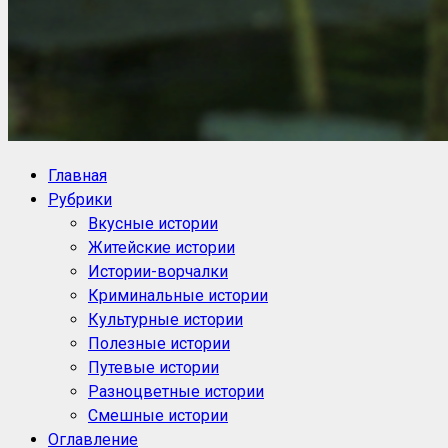
NoorySan.ru
Блог историй NoorySan
Главная
Рубрики
Вкусные истории
Житейские истории
Истории-ворчалки
Криминальные истории
Культурные истории
Полезные истории
Путевые истории
Разноцветные истории
Смешные истории
Оглавление