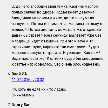
О, до чего злободневная темка. Картина маслом
прямо сейчас во дворе. Подъезжает девочка-
блондинка на новом джипе, долго и неумело
паркуется. Потом вынимает из машины люльку с
лялькой. Потом звонит в домофон: ма, открывай
давай быстрее! Через секунду вылетает уже без
младенца, идет к машине, при этом зачем-то
отряхивает руки, нарочито так ими трясет, будто
мерзость какую-то трогала. И уезжает. Как вам?
Ведь прелесть же! Картинка будто бы специально
к статье нарисовалась. Это очень злобнодневно.
Злой ИА
:
11.07.2016 в 20:02
Ну, хоть не едят их и то ладно.
Онижемамы
Noory San
: