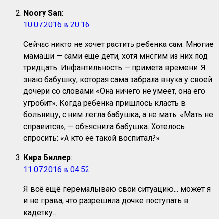
Noory San
:
10.07.2016 в 20:16
Сейчас никто не хочет растить ребенка сам. Многие
мамаши — сами еще дети, хотя многим из них под
тридцать. Инфантильность — примета времени. Я
знаю бабушку, которая сама забрала внука у своей
дочери со словами «Она ничего не умеет, она его
угробит». Когда ребенка пришлось класть в
больницу, с ним легла бабушка, а не мать. «Мать не
справится», — объяснила бабушка. Хотелось
спросить: «А кто ее такой воспитал?»
Кира Биллер
:
11.07.2016 в 04:52
Я всё ещё перемалываю свои ситуацию… может я
и не права, что разрешила дочке поступать в
кадетку…