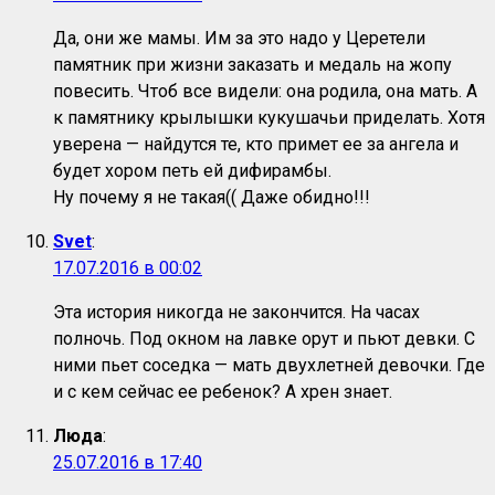
Да, они же мамы. Им за это надо у Церетели
памятник при жизни заказать и медаль на жопу
повесить. Чтоб все видели: она родила, она мать. А
к памятнику крылышки кукушачьи приделать. Хотя
уверена — найдутся те, кто примет ее за ангела и
будет хором петь ей дифирамбы.
Ну почему я не такая(( Даже обидно!!!
Svet
:
17.07.2016 в 00:02
Эта история никогда не закончится. На часах
полночь. Под окном на лавке орут и пьют девки. С
ними пьет соседка — мать двухлетней девочки. Где
и с кем сейчас ее ребенок? А хрен знает.
Люда
:
25.07.2016 в 17:40