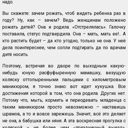
надо.
Вы скажете: зачем рожать, чтоб видеть ребенка раз в
году? Ну, как – зачем? Ведь женщинам положено
рожать детей? Она и родила. «Отстрелялась». Галочку
поставила, статус подтвердила. Она – мать, мать ее!.. А
кто растить будет – да кто угодно, только не она. У неё
дела поинтереснее, чем сопли подтирать да по врачам
дитё носить.
Поэтому, встречая во дворе по выходным какую-
нибудь юную расфуфыренную мамашку, везущую
коляску оттопыренными пальцами с километровым
маникюром, я точно знаю: вот идет кукушка. Все
достижения которой в том, что она родила. Других нет.
Потому что, мыть, кормить и переодевать младенца с
таким маникюром просто невозможно – наставишь
шрамов, а то и вовсе зарежешь. Значит, всё это делает
не она, а бабушка или няня. А эта воскресная прогулка с
коляской – не более, чем «праздничный выезд»,