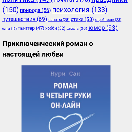
(150)
психология
(133)
природа
(56)
путешествия
(69)
стихи
(53)
салаты
(28)
стройность
(23)
юмор
(93)
твиттер
(47)
хобби
(32)
школа
(30)
супы
(19)
Приключенческий роман о
настоящей любви