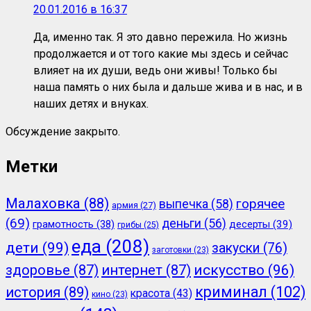
20.01.2016 в 16:37
Да, именно так. Я это давно пережила. Но жизнь
продолжается и от того какие мы здесь и сейчас
влияет на их души, ведь они живы! Только бы
наша память о них была и дальше жива и в нас, и в
наших детях и внуках.
Обсуждение закрыто.
Метки
Малаховка
(88)
горячее
выпечка
(58)
армия
(27)
(69)
деньги
(56)
грамотность
(38)
десерты
(39)
грибы
(25)
еда
(208)
дети
(99)
закуски
(76)
заготовки
(23)
здоровье
(87)
интернет
(87)
искусство
(96)
криминал
(102)
история
(89)
красота
(43)
кино
(23)