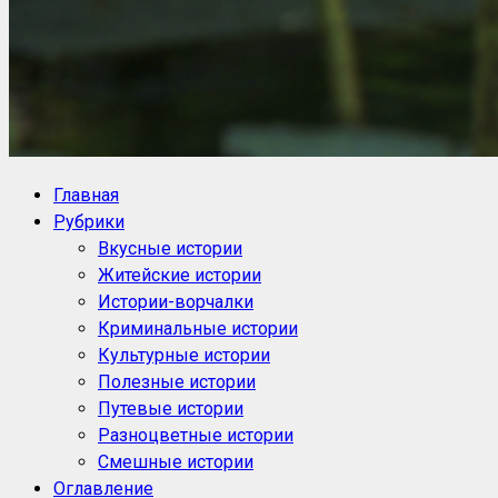
NoorySan.ru
Блог историй NoorySan
Главная
Рубрики
Вкусные истории
Житейские истории
Истории-ворчалки
Криминальные истории
Культурные истории
Полезные истории
Путевые истории
Разноцветные истории
Смешные истории
Оглавление