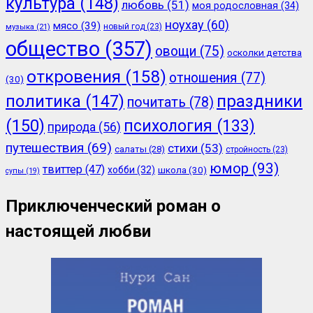
культура
(148)
любовь
(51)
моя родословная
(34)
ноухау
(60)
мясо
(39)
новый год
(23)
музыка
(21)
общество
(357)
овощи
(75)
осколки детства
откровения
(158)
отношения
(77)
(30)
политика
(147)
праздники
почитать
(78)
(150)
психология
(133)
природа
(56)
путешествия
(69)
стихи
(53)
салаты
(28)
стройность
(23)
юмор
(93)
твиттер
(47)
хобби
(32)
школа
(30)
супы
(19)
Приключенческий роман о
настоящей любви