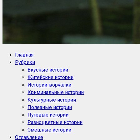
NoorySan.ru
Блог историй NoorySan
Главная
Рубрики
Вкусные истории
Житейские истории
Истории-ворчалки
Криминальные истории
Культурные истории
Полезные истории
Путевые истории
Разноцветные истории
Смешные истории
Оглавление