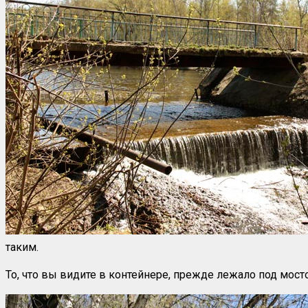
таким.
То, что вы видите в контейнере, прежде лежало под мосто