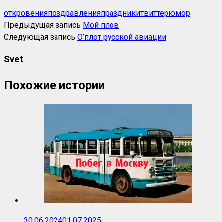
откровения
поздравления
праздники
твиттер
юмор
Предыдущая запись
Мой плов
Следующая запись
О’плот русской авиации
Svet
Похожие истории
30.06.2024
01.07.2025