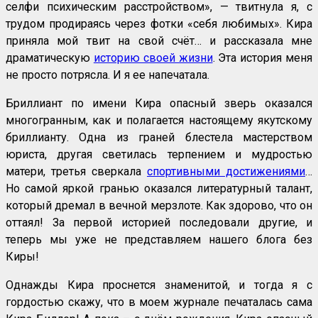
селфи психическим расстройством», — твитнула я, с
трудом продираясь через фотки «себя любимых». Кира
приняла мой твит на свой счёт… и рассказала мне
драматическую
историю своей жизни
. Эта история меня
не просто потрясла. И я ее напечатала.
Бриллиант по имени Кира опасный зверь оказался
многогранным, как и полагается настоящему якутскому
бриллианту. Одна из граней блестела мастерством
юриста, другая светилась терпением и мудростью
матери, третья сверкала
спортивными достижениями
…
Но самой яркой гранью оказался литературный талант,
который дремал в вечной мерзлоте. Как здорово, что он
оттаял! За первой историей последовали другие, и
теперь мы уже не представляем нашего блога без
Киры!
Однажды Кира проснется знаменитой, и тогда я с
гордостью скажу, что в моем журнале печаталась сама