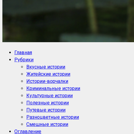
NoorySan.ru
Блог историй NoorySan
Главная
Рубрики
Вкусные истории
Житейские истории
Истории-ворчалки
Криминальные истории
Культурные истории
Полезные истории
Путевые истории
Разноцветные истории
Смешные истории
Оглавление