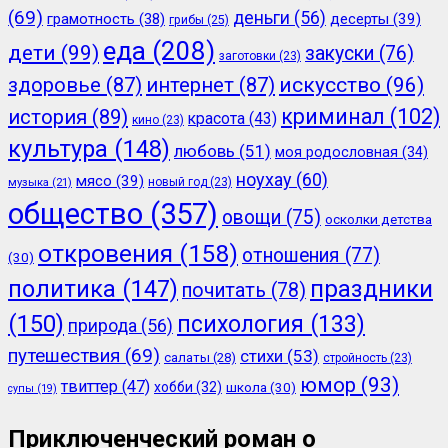
(69)
деньги
(56)
грамотность
(38)
десерты
(39)
грибы
(25)
еда
(208)
дети
(99)
закуски
(76)
заготовки
(23)
здоровье
(87)
интернет
(87)
искусство
(96)
криминал
(102)
история
(89)
красота
(43)
кино
(23)
культура
(148)
любовь
(51)
моя родословная
(34)
ноухау
(60)
мясо
(39)
новый год
(23)
музыка
(21)
общество
(357)
овощи
(75)
осколки детства
откровения
(158)
отношения
(77)
(30)
политика
(147)
праздники
почитать
(78)
(150)
психология
(133)
природа
(56)
путешествия
(69)
стихи
(53)
салаты
(28)
стройность
(23)
юмор
(93)
твиттер
(47)
хобби
(32)
школа
(30)
супы
(19)
Приключенческий роман о