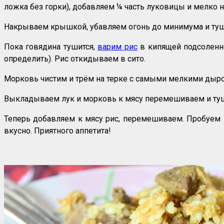
ложка без горки), добавляем ¼ часть луковицы и мелко 
Накрываем крышкой, убавляем огонь до минимума и туши
Пока говядина тушится,
варим рис
в кипящей подсоленно
определить). Рис откидываем в сито.
Морковь чистим и трём на терке с самыми мелкими дыроч
Выкладываем лук и морковь к мясу перемешиваем и туш
Теперь добавляем к мясу рис, перемешиваем. Пробуем на
вкусно. Приятного аппетита!