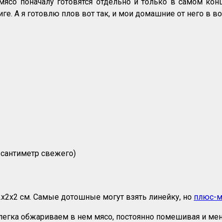
и мясо поначалу готовятся отдельно и только в самом к
е. А я готовлю плов вот так, и мои домашние от него в во
 сантиметр свежего)
х2х2 см. Самые дотошные могут взять линейку, но
плюс-м
слегка обжариваем в нем мясо, постоянно помешивая и мен