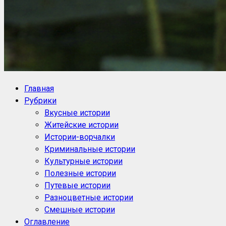
NoorySan.ru
Блог историй NoorySan
Главная
Рубрики
Вкусные истории
Житейские истории
Истории-ворчалки
Криминальные истории
Культурные истории
Полезные истории
Путевые истории
Разноцветные истории
Смешные истории
Оглавление