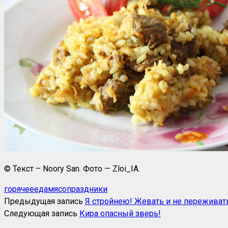
© Текст – Noory San. Фото — Zloi_IA.
горячее
еда
мясо
праздники
Предыдущая запись
Я стройнею! Жевать и не переживат
Следующая запись
Кира опасный зверь!