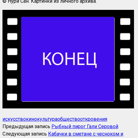
© Нури Сан. Картинки из личного архива.
искусство
кино
культура
общество
откровения
Предыдущая запись
Рыбный пирог Гали Серовой
Следующая запись
Кабачки в сметане c чесноком и