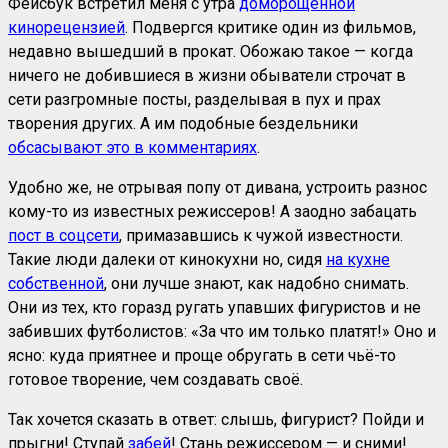
Фейсбук встретил меня с утра
доморощенной
кинорецензией
. Подвергся критике один из фильмов,
недавно вышедший в прокат. Обожаю такое — когда
ничего не добившиеся в жизни обыватели строчат в
сети разгромные посты, разделывая в пух и прах
творения других. А им подобные бездельники
обсасывают это в комментариях
.
Удобно же, не отрывая попу от дивана, устроить разнос
кому-то из известных режиссеров! А заодно забацать
пост в соцсети
, примазавшись к чужой известности.
Такие люди далеки от кинокухни но, сидя
на кухне
собственной
, они лучше знают, как надобно снимать.
Они из тех, кто горазд ругать упавших фигуристов и не
забивших футболистов: «За что им только платят!» Оно и
ясно: куда приятнее и проще обругать в сети чьё-то
готовое творение, чем создавать своё.
Так хочется сказать в ответ: слышь, фигурист? Пойди и
прыгни! Ступай
забей
! Стань режиссером — и сними!