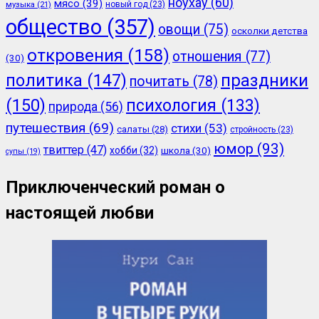
ноухау
(60)
мясо
(39)
новый год
(23)
музыка
(21)
общество
(357)
овощи
(75)
осколки детства
откровения
(158)
отношения
(77)
(30)
политика
(147)
праздники
почитать
(78)
(150)
психология
(133)
природа
(56)
путешествия
(69)
стихи
(53)
салаты
(28)
стройность
(23)
юмор
(93)
твиттер
(47)
хобби
(32)
школа
(30)
супы
(19)
Приключенческий роман о
настоящей любви