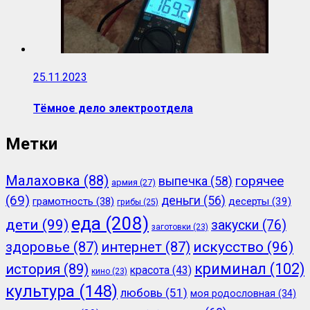
25.11.2023
Тёмное дело электроотдела
Метки
Малаховка
(88)
горячее
выпечка
(58)
армия
(27)
(69)
деньги
(56)
грамотность
(38)
десерты
(39)
грибы
(25)
еда
(208)
дети
(99)
закуски
(76)
заготовки
(23)
здоровье
(87)
интернет
(87)
искусство
(96)
криминал
(102)
история
(89)
красота
(43)
кино
(23)
культура
(148)
любовь
(51)
моя родословная
(34)