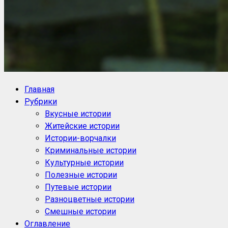
NoorySan.ru
Блог историй NoorySan
Главная
Рубрики
Вкусные истории
Житейские истории
Истории-ворчалки
Криминальные истории
Культурные истории
Полезные истории
Путевые истории
Разноцветные истории
Смешные истории
Оглавление