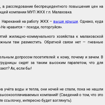
у, в расследование беспрецедентного повышения цен на
ющей компании МУП ЖКХ г.п. Малаховка.
. Нареканий на работу ЖКХ –
выше крыши
. Однако, куда
е нравится – походи, поторгуйся».
ятий жилищно-коммунального хозяйства к малаховской
нужным там разместить. Обратной связи нет — гневные
ельным допросом посетителей: к кому, почему и зачем. В
трудницы сидят за таким высоким парапетом, что для
жают? Ах, если бы!
в учёта воды и тепла, они ночей не спали, пока не нашли
 высокооплачиваемых компаний! (Сведений о том, что это
е ссылочку, интересно будет взглянуть).