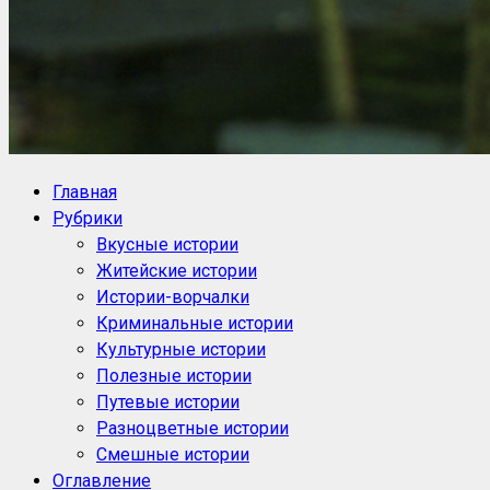
NoorySan.ru
Блог историй NoorySan
Главная
Рубрики
Вкусные истории
Житейские истории
Истории-ворчалки
Криминальные истории
Культурные истории
Полезные истории
Путевые истории
Разноцветные истории
Смешные истории
Оглавление