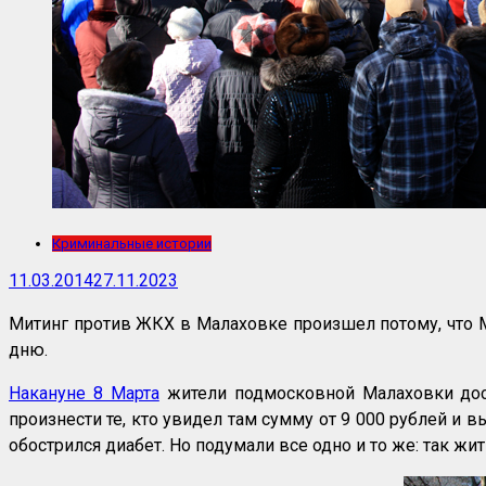
Криминальные истории
11.03.2014
27.11.2023
Митинг против ЖКХ в Малаховке произшел потому, что
дню.
Накануне 8 Марта
жители подмосковной Малаховки дост
произнести те, кто увидел там сумму от 9 000 рублей и
обострился диабет. Но подумали все одно и то же: так жи