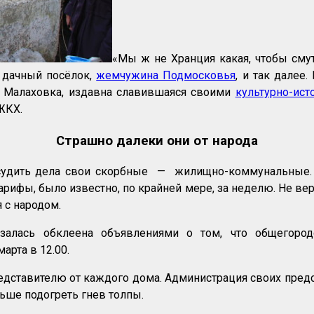
«Мы ж не Хранция какая, чтобы смут
 дачный посёлок,
жемчужина Подмосковья
, и так далее
е. Малаховка, издавна славившаяся своими
культурно-ис
ЖКХ.
Страшно далеки они от народа
судить дела свои скорбные — жилищно-коммунальные. О 
фы, было известно, по крайней мере, за неделю. Не вер
 с народом.
залась обклеена объявлениями о том, что общегород
арта в 12.00.
едставителю от каждого дома. Администрация своих предс
ьше подогреть гнев толпы.