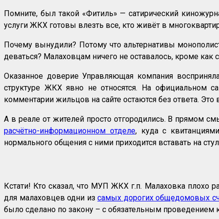
Помните, был такой «Фитиль» — сатирический киножурн
услуги ЖКХ готовы влезть все, кто живёт в многокварт
Почему вынудили? Потому что альтернативы монополисту
деваться? Малаховцам ничего не оставалось, кроме как с
Оказанное доверие Управляющая компания восприняла
структуре ЖКХ явно не относятся. На официальном са
комментарии жильцов на сайте остаются без ответа. Это в
А в реале от жителей просто отгородились. В прямом см
расчётно-информационном отделе
, куда с квитанциям
нормального общения с ними приходится вставать на стул(!
Кстати! Кто сказал, что МУП ЖКХ г.п. Малаховка плохо р
для малаховцев одни из
самых дорогих общедомовых с
было сделано по закону – с обязательным проведением кон