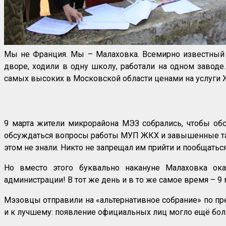
Мы не Франция. Мы – Малаховка. Всемирно известный
дворе, ходили в одну школу, работали на одном завод
самых высоких в Московской области ценами на услуги 
9 марта жители микрорайона МЭЗ собрались, чтобы об
обсуждаться вопросы работы МУП ЖКХ и завышенные тари
этом не знали. Никто не запрещал им прийти и пообщаться
Но вместо этого буквально накануне Малаховка ока
администрации! В тот же день и в то же самое время – 9 м
Мэзовцы отправили на «альтернативное собрание» по пр
и к лучшему: появление официальных лиц могло ещё бол