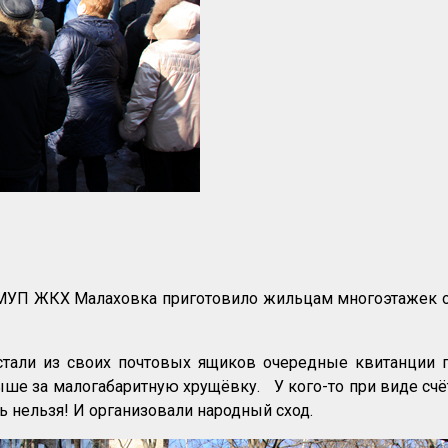
 МУП ЖКХ Малаховка приготовило жильцам многоэтажек
али из своих почтовых ящиков очередные квитанции по 
 выше за малогабаритную хрущёвку. У кого-то при виде сч
ть нельзя! И организовали народный сход.