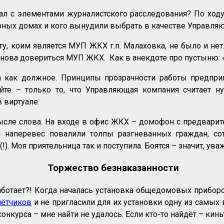
ал с элементами журналистского расследования? По ход
ирных домах и кого вынудили выбрать в качестве Управля
, коим является МУП ЖКХ г.п. Малаховка, не было и нет
нова довериться МУП ЖКХ. Как в анекдоте про пустыню: «Н
 как должное. Принципы прозрачности работы предпри
йте – только то, что Управляющая компания считает 
 виртуале.
ысле слова. На входе в офис ЖКХ – домофон с предварит
и наперевес повалили толпы разгневанных граждан, со
). Моя приятельница так и поступила. Боятся – значит, ува
Торжество безнаказанности
аботает?! Когда началась установка общедомовых приборо
чётчиков
и не пригласили для их установки одну из самых
курса – мне найти не удалось. Если кто-то найдёт – киньт