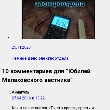
25.11.2023
Тёмное дело электроотдела
10 комментариев для “
Юбилей
Малаховского вестника
”
Айнагуль
:
27.04.2016 в 13:22
Как в песне поётся: «Ты его прости, прости и