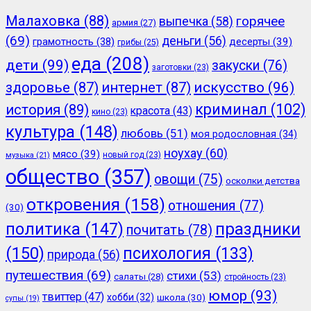
Малаховка
(88)
горячее
выпечка
(58)
армия
(27)
(69)
деньги
(56)
грамотность
(38)
десерты
(39)
грибы
(25)
еда
(208)
дети
(99)
закуски
(76)
заготовки
(23)
здоровье
(87)
интернет
(87)
искусство
(96)
криминал
(102)
история
(89)
красота
(43)
кино
(23)
культура
(148)
любовь
(51)
моя родословная
(34)
ноухау
(60)
мясо
(39)
новый год
(23)
музыка
(21)
общество
(357)
овощи
(75)
осколки детства
откровения
(158)
отношения
(77)
(30)
политика
(147)
праздники
почитать
(78)
(150)
психология
(133)
природа
(56)
путешествия
(69)
стихи
(53)
салаты
(28)
стройность
(23)
юмор
(93)
твиттер
(47)
хобби
(32)
школа
(30)
супы
(19)