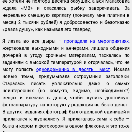
ее хотели не полтора десятка бабушек, а вся Малаховка
ждала «МВ» и опасалась рыбку заворачивать. За
нереально смешную зарплату (поначалу мне платили в
месяц 2 тысячи рублей) я добросовестно и безотказно
«рвала душу», как называл это главред.
Я лезла во все дыры –
пропадала на мероприятиях
,
жертвовала выходными и вечерами, лишала общения
дочерей в угоду срочным материалам, таскалась по
заданиям с высокой температурой и огорчалась, что не
могу попасть
одновременно в десять мест
. Искала
новые темы, придумывала остроумные заголовки.
Старалась писать увлекательно даже о самых
неинтересных (но кому-то, видимо, необходимых?)
вещах и влезала в долги, чтобы купить достойную
фотоаппаратуру, на которую у редакции не было денег.
В других изданиях фотограф был отдельной единицей и
прилагался к журналисту. Я прилагалась сама к себе —
была и кором и фотокором в одном флаконе, и это тоже