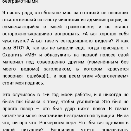
безграмотными.
Я очень рада, что больше мне на сотовый не позвонит
ответственный за газету чиновник из администрации, не
сомневающийся в моей грамотности, и не станет
осторожно-вкрадчиво вопрошать: «А вы хорошо себя
чувствуете? А вы газету сегодняшнюю видели? И как
вам ЭТО? А, так вы не видели ещё, тогда присядьте…»
Схватить «МВ» и обнаружить на первой полосе свой
материал под совершенно другим (изменённым без
моего ведома) заголовком, в котором красуется
позорная ошибка(!)… и под всем этим «благолепием»
стоит моя подпись.
Это случилось в 1-й год моей работы, и я никогда не
была так близка к тому, чтобы уволиться. Это был не
просто позор — это был удар ниже пояса. В глазах
читателей меня выставили безграмотной тупицей. Ни за
что, ни про что. Росчерком пера. Что бы вы сделали в
такой ситуации? Бросились что-то доказывать,