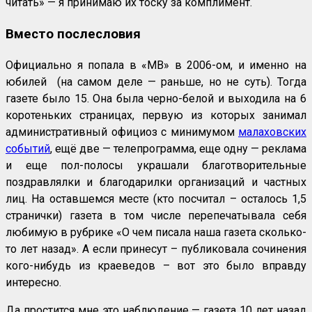
читать» — я принимаю их тоску за комплимент.
Вместо послесловия
Официально я попала в «МВ» в 2006-ом, и именно на
юбилей (на самом деле — раньше, но не суть). Тогда
газете было 15. Она была черно-белой и выходила на 6
коротеньких страницах, первую из которых занимал
административный официоз с минимумом
малаховских
событий
, ещё две — телепрограмма, еще одну — реклама
и еще пол-полосы украшали благотворительные
поздравлялки и благодарилки организаций и частных
лиц. На оставшемся месте (кто посчитал – осталось 1,5
странички) газета в том числе перепечатывала себя
любимую в рубрике «О чем писала наша газета сколько-
то лет назад». А если принесут – публиковала сочинения
кого-нибудь из краеведов – вот это было вправду
интересно.
Да простится мне это наблюдение — газета 10 лет назад