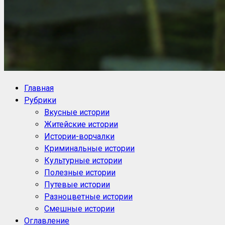
NoorySan.ru
Блог историй NoorySan
Главная
Рубрики
Вкусные истории
Житейские истории
Истории-ворчалки
Криминальные истории
Культурные истории
Полезные истории
Путевые истории
Разноцветные истории
Смешные истории
Оглавление