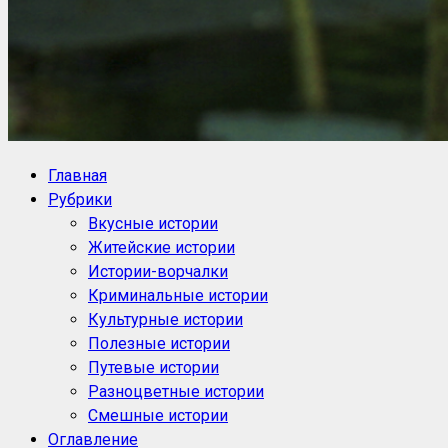
NoorySan.ru
Блог историй NoorySan
Главная
Рубрики
Вкусные истории
Житейские истории
Истории-ворчалки
Криминальные истории
Культурные истории
Полезные истории
Путевые истории
Разноцветные истории
Смешные истории
Оглавление