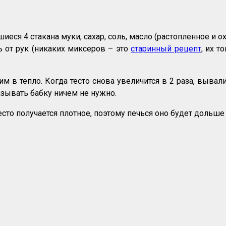
еся 4 стакана муки, сахар, соль, масло (растопленное и о
ь от рук (никаких миксеров – это
старинный рецепт
, их т
 в тепло. Когда тесто снова увеличится в 2 раза, выва
азывать бабку ничем не нужно.
есто получается плотное, поэтому печься оно будет дольш