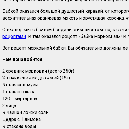
Бабкой оказался большой душистый каравай, от которого
восхитительная оранжевая мякоть и хрустящая корочка, ч
С тех пор мы с братом бредили этим пирогом, но, к со
рецептами
. И там оказался рецепт «бабка морковная»! И 
Вот рецепт морковной бабки. Вы обязательно должны её
Нам понадобится:
2 средних морковки (всего 250г)
¼ пачки свежих дрожжей (25г)
5 стаканов муки
1 стакан сахара
120 г маргарина
3 яйца
½ чайной ложки соли
Цедра с 1 лимона
½ стакана воды