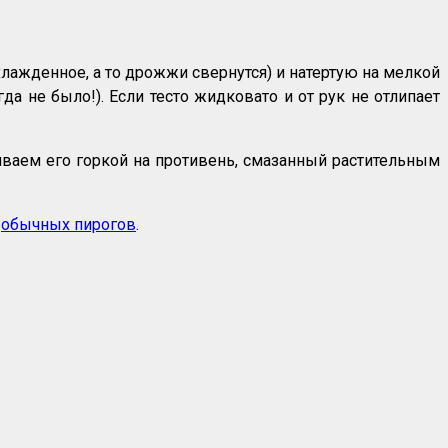
хлажденное, а то дрожжи свернутся) и натертую на мелкой
огда не было!). Если тесто жидковато и от рук не отлипает
ливаем его горкой на противень, смазанный растительным
е
обычных пирогов
.