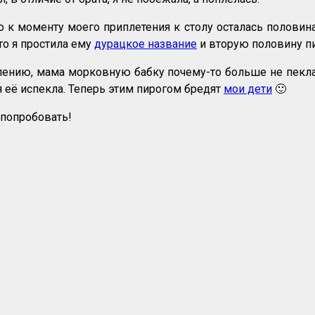
 к моменту моего приплетения к столу осталась половина.
то я простила ему
дурацкое название
и вторую половину пи
жалению, мама морковную бабку почему-то больше не пекл
я её испекла. Теперь этим пирогом бредят
мои дети
🙂
 попробовать!