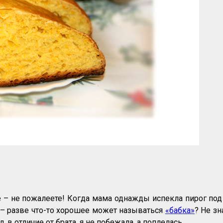
 – не пожалеете! Когда мама однажды испекла пирог по
ых – разве что-то хорошее может называться
«бабка»
? Не зн
в отличие от брата, я не побежала, а поплелась.