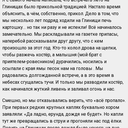
Глинищах было прикольной традицией. Настало время
объяснить, в чём, собственно, прикол. Дело в том, что
мы несколько лет подряд ходили на Глинищи печь
картошку… но так ни разу и не испекли! Всё начиналось
замечательно. Мы раскладывали на газетке припасы,
наперебой рассказывали друг другу, что с кем
произошло за этот год. Кто-то колол дрова на щепки,
чтобы разжечь костёр, а малышня (мой брат с
приятелем-ровесником) дурачились, носились и
осыпали с края ямы песок нам на головы . Мы
радовались долгожданной встрече, а в это время в
небесах сгущались тучи. И только мы разводили костёр,
как начинался жуткий ливень и заливал огонь и нас.
Смешно, но мы отказывались верить, что «всё пропало».
При первых редких крупных каплях буквально хором
заявляли: «Да ладно, ерунда, дождя не будет». Но капли
тут же превращались в струи и прогоняли нас под ёлки.
Ловить на Глинищах после дождя было нечего: на дне