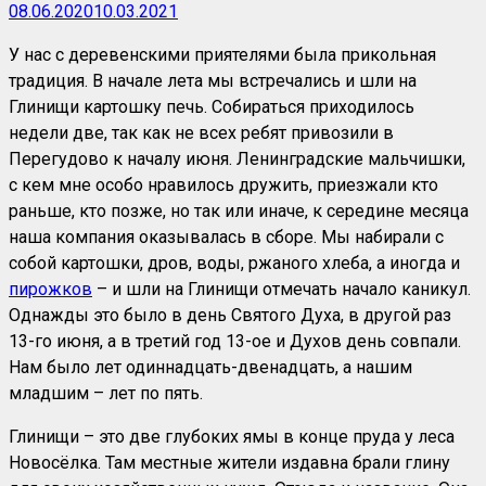
08.06.2020
10.03.2021
У нас с деревенскими приятелями была прикольная
традиция. В начале лета мы встречались и шли на
Глинищи картошку печь. Собираться приходилось
недели две, так как не всех ребят привозили в
Перегудово к началу июня. Ленинградские мальчишки,
с кем мне особо нравилось дружить, приезжали кто
раньше, кто позже, но так или иначе, к середине месяца
наша компания оказывалась в сборе. Мы набирали с
собой картошки, дров, воды, ржаного хлеба, а иногда и
пирожков
– и шли на Глинищи отмечать начало каникул.
Однажды это было в день Святого Духа, в другой раз
13-го июня, а в третий год 13-ое и Духов день совпали.
Нам было лет одиннадцать-двенадцать, а нашим
младшим – лет по пять.
Глинищи – это две глубоких ямы в конце пруда у леса
Новосёлка. Там местные жители издавна брали глину