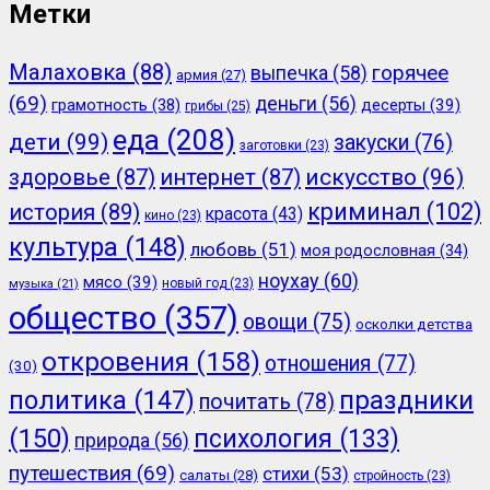
Метки
Малаховка
(88)
горячее
выпечка
(58)
армия
(27)
(69)
деньги
(56)
грамотность
(38)
десерты
(39)
грибы
(25)
еда
(208)
дети
(99)
закуски
(76)
заготовки
(23)
здоровье
(87)
интернет
(87)
искусство
(96)
криминал
(102)
история
(89)
красота
(43)
кино
(23)
культура
(148)
любовь
(51)
моя родословная
(34)
ноухау
(60)
мясо
(39)
новый год
(23)
музыка
(21)
общество
(357)
овощи
(75)
осколки детства
откровения
(158)
отношения
(77)
(30)
политика
(147)
праздники
почитать
(78)
(150)
психология
(133)
природа
(56)
путешествия
(69)
стихи
(53)
салаты
(28)
стройность
(23)