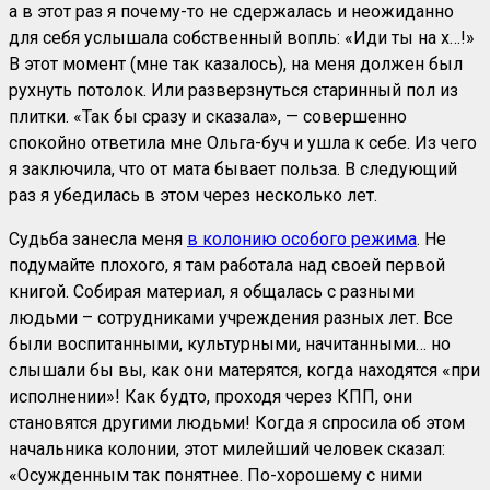
а в этот раз я почему-то не сдержалась и неожиданно
для себя услышала собственный вопль: «Иди ты на х…!»
В этот момент (мне так казалось), на меня должен был
рухнуть потолок. Или разверзнуться старинный пол из
плитки. «Так бы сразу и сказала», — совершенно
спокойно ответила мне Ольга-буч и ушла к себе. Из чего
я заключила, что от мата бывает польза. В следующий
раз я убедилась в этом через несколько лет.
Судьба занесла меня
в колонию особого режима
. Не
подумайте плохого, я там работала над своей первой
книгой. Собирая материал, я общалась с разными
людьми – сотрудниками учреждения разных лет. Все
были воспитанными, культурными, начитанными… но
слышали бы вы, как они матерятся, когда находятся «при
исполнении»! Как будто, проходя через КПП, они
становятся другими людьми! Когда я спросила об этом
начальника колонии, этот милейший человек сказал:
«Осужденным так понятнее. По-хорошему с ними