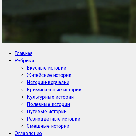
NoorySan.ru
Блог историй NoorySan
Главная
Рубрики
Вкусные истории
Житейские истории
Истории-ворчалки
Криминальные истории
Культурные истории
Полезные истории
Путевые истории
Разноцветные истории
Смешные истории
Оглавление