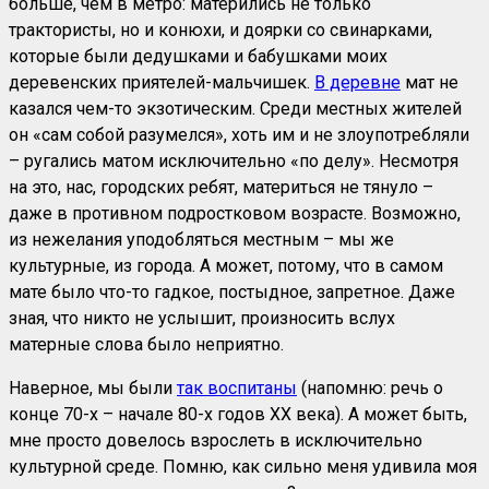
больше, чем в метро: матерились не только
трактористы, но и конюхи, и доярки со свинарками,
которые были дедушками и бабушками моих
деревенских приятелей-мальчишек.
В деревне
мат не
казался чем-то экзотическим. Среди местных жителей
он «сам собой разумелся», хоть им и не злоупотребляли
– ругались матом исключительно «по делу». Несмотря
на это, нас, городских ребят, материться не тянуло –
даже в противном подростковом возрасте. Возможно,
из нежелания уподобляться местным – мы же
культурные, из города. А может, потому, что в самом
мате было что-то гадкое, постыдное, запретное. Даже
зная, что никто не услышит, произносить вслух
матерные слова было неприятно.
Наверное, мы были
так воспитаны
(напомню: речь о
конце 70-х – начале 80-х годов ХХ века). А может быть,
мне просто довелось взрослеть в исключительно
культурной среде. Помню, как сильно меня удивила моя