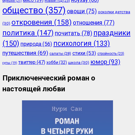
мясо
(39)
новый год
(23)
музыка
(21)
общество
(357)
овощи
(75)
осколки детства
откровения
(158)
отношения
(77)
(30)
политика
(147)
праздники
почитать
(78)
(150)
психология
(133)
природа
(56)
путешествия
(69)
стихи
(53)
салаты
(28)
стройность
(23)
юмор
(93)
твиттер
(47)
хобби
(32)
школа
(30)
супы
(19)
Приключенческий роман о
настоящей любви