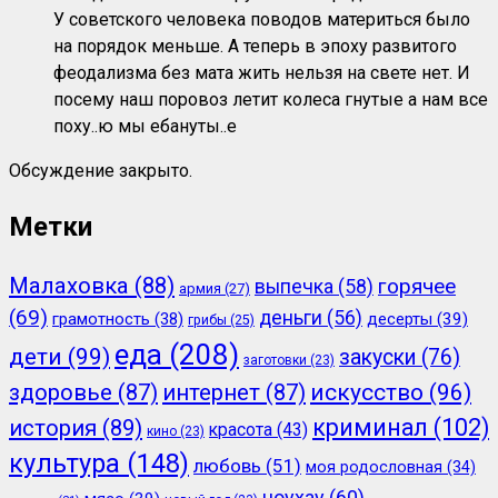
У советского человека поводов материться было
на порядок меньше. А теперь в эпоху развитого
феодализма без мата жить нельзя на свете нет. И
посему наш поровоз летит колеса гнутые а нам все
поху..ю мы ебануты..е
Обсуждение закрыто.
Метки
Малаховка
(88)
горячее
выпечка
(58)
армия
(27)
(69)
деньги
(56)
грамотность
(38)
десерты
(39)
грибы
(25)
еда
(208)
дети
(99)
закуски
(76)
заготовки
(23)
здоровье
(87)
интернет
(87)
искусство
(96)
криминал
(102)
история
(89)
красота
(43)
кино
(23)
культура
(148)
любовь
(51)
моя родословная
(34)
ноухау
(60)