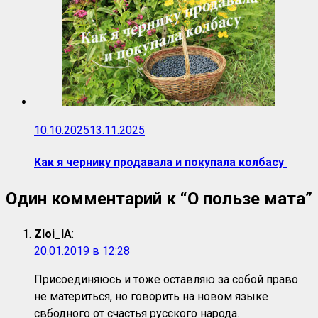
10.10.2025
13.11.2025
Как я чернику продавала и покупала колбасу
Один комментарий к “
О пользе мата
”
Zloi_IA
:
20.01.2019 в 12:28
Присоединяюсь и тоже оставляю за собой право
не материться, но говорить на новом языке
свбодного от счастья русского народа.