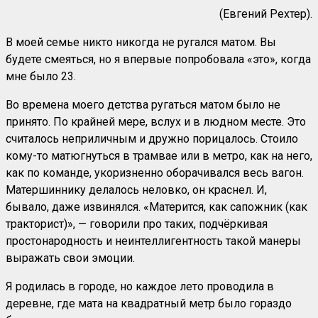
(Евгений Рехтер).
В моей семье никто никогда не ругался матом. Вы
будете смеяться, но я впервые попробовала «это», когда
мне было 23.
Во времена моего детства ругаться матом было не
принято. По крайней мере, вслух и в людном месте. Это
считалось неприличным и дружно порицалось. Стоило
кому-то матюгнуться в трамвае или в метро, как на него,
как по команде, укоризненно оборачивался весь вагон.
Матершиннику делалось неловко, он краснел. И,
бывало, даже извинялся. «Матерится, как сапожник (как
тракторист)», — говорили про таких, подчёркивая
простонародность и неинтеллигентность такой манеры
выражать свои эмоции.
Я родилась в городе, но каждое лето проводила в
деревне, где мата на квадратный метр было гораздо