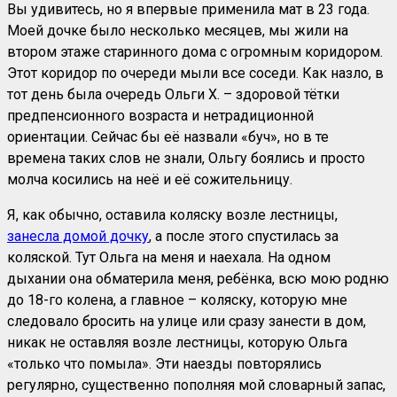
Вы удивитесь, но я впервые применила мат в 23 года.
Моей дочке было несколько месяцев, мы жили на
втором этаже старинного дома с огромным коридором.
Этот коридор по очереди мыли все соседи. Как назло, в
тот день была очередь Ольги Х. – здоровой тётки
предпенсионного возраста и нетрадиционной
ориентации. Сейчас бы её назвали «буч», но в те
времена таких слов не знали, Ольгу боялись и просто
молча косились на неё и её сожительницу.
Я, как обычно, оставила коляску возле лестницы,
занесла домой дочку
, а после этого спустилась за
коляской. Тут Ольга на меня и наехала. На одном
дыхании она обматерила меня, ребёнка, всю мою родню
до 18-го колена, а главное – коляску, которую мне
следовало бросить на улице или сразу занести в дом,
никак не оставляя возле лестницы, которую Ольга
«только что помыла». Эти наезды повторялись
регулярно, существенно пополняя мой словарный запас,