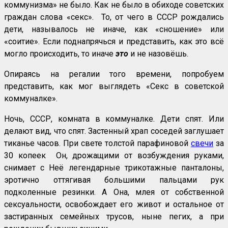
коммунизма» не было. Как не было в обиходе советских
граждан слова «секс». То, от чего в СССР рождались
дети, называлось не иначе, как «сношение» или
«соитие». Если поднапрячься и представить, как это всё
могло происходить, то иначе
это
и не назовёшь.
Опираясь на регалии того времени, попробуем
представить, как мог выглядеть «Секс в советской
коммуналке».
Ночь, СССР, комната в коммуналке. Дети спят. Или
делают вид, что спят. Застенный храп соседей заглушает
тиканье часов. При свете толстой парафиновой
свечи
за
30 копеек Он, дрожащими от возбуждения руками,
снимает с Неё легендарные трикотажные панталоны,
эротично оттягивая большими пальцами рук
подколенные резинки. А Она, млея от собственной
сексуальности, освобождает его живот и остальное от
застиранных семейных трусов, ныне пегих, а при