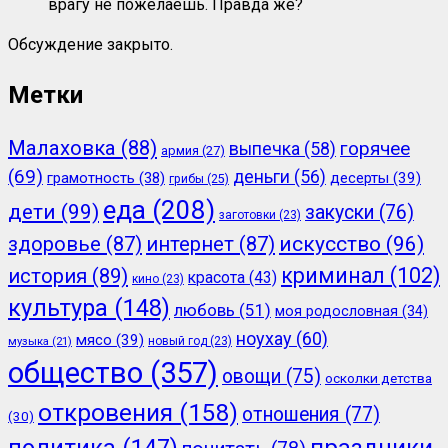
врагу не пожелаешь. Правда же?
Обсуждение закрыто.
Метки
Малаховка
(88)
горячее
выпечка
(58)
армия
(27)
(69)
деньги
(56)
грамотность
(38)
десерты
(39)
грибы
(25)
еда
(208)
дети
(99)
закуски
(76)
заготовки
(23)
здоровье
(87)
интернет
(87)
искусство
(96)
криминал
(102)
история
(89)
красота
(43)
кино
(23)
культура
(148)
любовь
(51)
моя родословная
(34)
ноухау
(60)
мясо
(39)
новый год
(23)
музыка
(21)
общество
(357)
овощи
(75)
осколки детства
откровения
(158)
отношения
(77)
(30)
политика
(147)
праздники