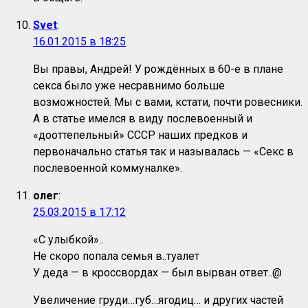
Svet
:
16.01.2015 в 18:25
Вы правы, Андрей! У рождённых в 60-е в плане
секса было уже несравнимо больше
возможностей. Мы с вами, кстати, почти ровесники.
А в статье имелся в виду послевоенный и
«дооттепельный» СССР наших предков и
первоначально статья так и называлась — «Секс в
послевоенной коммуналке».
олег
:
25.03.2015 в 17:12
«С улыбкой»..
Не скоро попала семья в..туалет
У деда — в кроссвордах — был вырван ответ..@
Увеличение груди…губ…ягодиц… и других частей