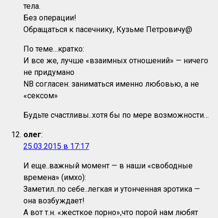
тела.
Без операции!
Обращаться к пасечнику, Кузьме Петровичу@
По теме…кратко:
И все же, лучше «взаимных отношений» — ничего
не придумано
NB согласен: заниматься именно любовью, а не
«сексом»
Будьте счастливы..хотя бы по мере возможности…
олег
:
25.03.2015 в 17:17
И еще..важный момент — в наши «свободные
времена» (имхо):
Заметил..по себе..легкая и утонченная эротика —
она возбуждает!
А вот т.н. «жесткое порно»,что порой нам любят