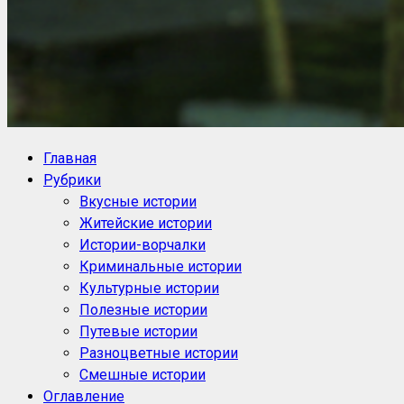
NoorySan.ru
Блог историй NoorySan
Главная
Рубрики
Вкусные истории
Житейские истории
Истории-ворчалки
Криминальные истории
Культурные истории
Полезные истории
Путевые истории
Разноцветные истории
Смешные истории
Оглавление