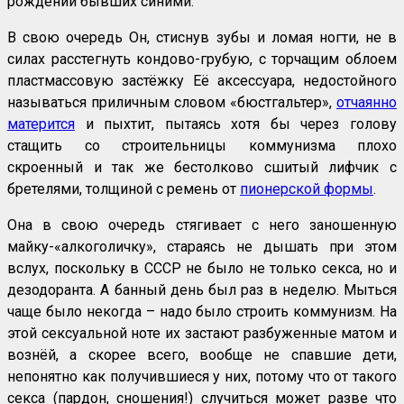
рождении бывших синими.
В свою очередь Он, стиснув зубы и ломая ногти, не в
силах расстегнуть кондово-грубую, с торчащим облоем
пластмассовую застёжку Её аксессуара, недостойного
называться приличным словом «бюстгальтер»,
отчаянно
матерится
и пыхтит, пытаясь хотя бы через голову
стащить со строительницы коммунизма плохо
скроенный и так же бестолково сшитый лифчик с
бретелями, толщиной с ремень от
пионерской формы
.
Она в свою очередь стягивает с него заношенную
майку-«алкоголичку», стараясь не дышать при этом
вслух, поскольку в СССР не было не только секса, но и
дезодоранта. А банный день был раз в неделю. Мыться
чаще было некогда – надо было строить коммунизм. На
этой сексуальной ноте их застают разбуженные матом и
вознёй, а скорее всего, вообще не спавшие дети,
непонятно как получившиеся у них, потому что от такого
секса (пардон, сношения!) случиться может разве что