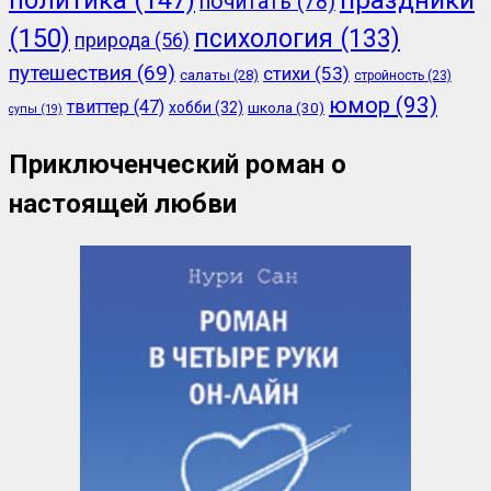
почитать
(78)
(150)
психология
(133)
природа
(56)
путешествия
(69)
стихи
(53)
салаты
(28)
стройность
(23)
юмор
(93)
твиттер
(47)
хобби
(32)
школа
(30)
супы
(19)
Приключенческий роман о
настоящей любви