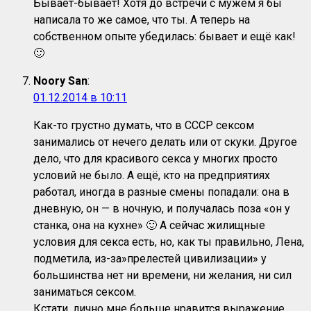
Бывает-бывает! Хотя до встречи с мужем я бы
написала то же самое, что ты. А теперь на
собственном опыте убедилась: бывает и ещё как!
🙂
Noory San
:
01.12.2014 в 10:11
Как-то грустно думать, что в СССР сексом
занимались от нечего делать или от скуки. Другое
дело, что для красивого секса у многих просто
условий не было. А ещё, кто на предприятиях
работал, иногда в разные смены попадали: она в
дневную, он — в ночную, и получалась поза «он у
станка, она на кухне» 🙂 А сейчас жилищные
условия для секса есть, но, как ты правильно, Лена,
подметила, из-за»прелестей цивилизации» у
большинства нет ни времени, ни желания, ни сил
заниматься сексом.
Кстати, лично мне больше нравится выражение