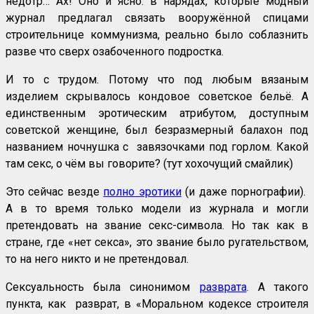
недотр… Ах! Оно и ясно: в нарядах, которые модный
журнал предлагал связать вооружённой спицами
строительнице коммунизма, реально было соблазнить
разве что сверх озабоченного подростка.
И то с трудом. Потому что под любым вязаным
изделием скрывалось кондовое советское бельё. А
единственным эротическим атрибутом, доступным
советской женщине, был безразмерный балахон под
названием ночнушка с завязочками под горлом. Какой
там секс, о чём вы говорите? (тут хохочущий смайлик)
Это сейчас везде
полно эротики
(и даже порнографии).
А в то время только модели из журнала и могли
претендовать на звание секс-символа. Но так как в
стране, где «нет секса», это звание было ругательством,
то на него никто и не претендовал.
Сексуальность была синонимом
разврата
. А такого
пункта, как разврат, в «Моральном кодексе строителя