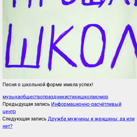
Песня о школьной форме имела успех!
музыка
общество
праздники
стихи
школа
юмор
Предыдущая запись
Информационно-расчётливый
центр
Следующая запись
Дружба мужчины и женщины: да или
нет?