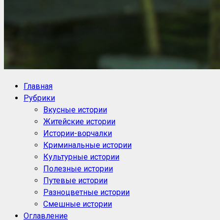
NoorySan.ru
Блог историй NoorySan
Главная
Рубрики
Вкусные истории
Житейские истории
Истории-ворчалки
Криминальные истории
Культурные истории
Полезные истории
Путевые истории
Разноцветные истории
Смешные истории
Оглавление