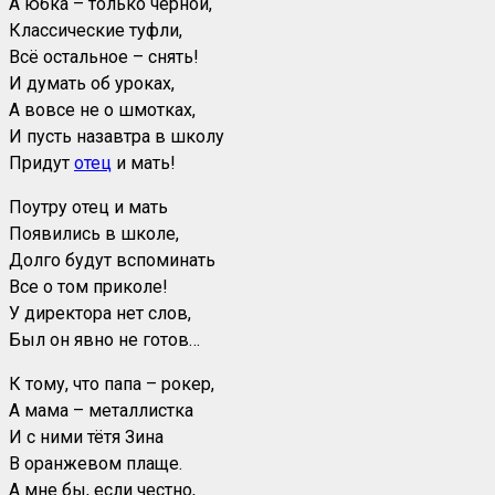
А юбка – только чёрной,
Классические туфли,
Всё остальное – снять!
И думать об уроках,
А вовсе не о шмотках,
И пусть назавтра в школу
Придут
отец
и мать!
Поутру отец и мать
Появились в школе,
Долго будут вспоминать
Все о том приколе!
У директора нет слов,
Был он явно не готов…
К тому, что папа – рокер,
А мама – металлистка
И с ними тётя Зина
В оранжевом плаще.
А мне бы, если честно,