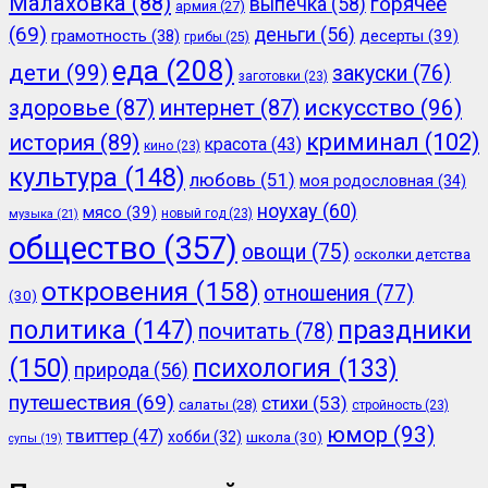
Малаховка
(88)
горячее
выпечка
(58)
армия
(27)
(69)
деньги
(56)
грамотность
(38)
десерты
(39)
грибы
(25)
еда
(208)
дети
(99)
закуски
(76)
заготовки
(23)
здоровье
(87)
интернет
(87)
искусство
(96)
криминал
(102)
история
(89)
красота
(43)
кино
(23)
культура
(148)
любовь
(51)
моя родословная
(34)
ноухау
(60)
мясо
(39)
новый год
(23)
музыка
(21)
общество
(357)
овощи
(75)
осколки детства
откровения
(158)
отношения
(77)
(30)
политика
(147)
праздники
почитать
(78)
(150)
психология
(133)
природа
(56)
путешествия
(69)
стихи
(53)
салаты
(28)
стройность
(23)
юмор
(93)
твиттер
(47)
хобби
(32)
школа
(30)
супы
(19)