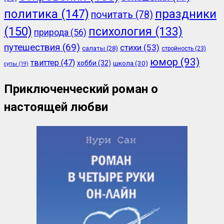
политика
(147)
праздники
почитать
(78)
(150)
психология
(133)
природа
(56)
путешествия
(69)
стихи
(53)
салаты
(28)
стройность
(23)
юмор
(93)
твиттер
(47)
хобби
(32)
школа
(30)
супы
(19)
Приключенческий роман о
настоящей любви