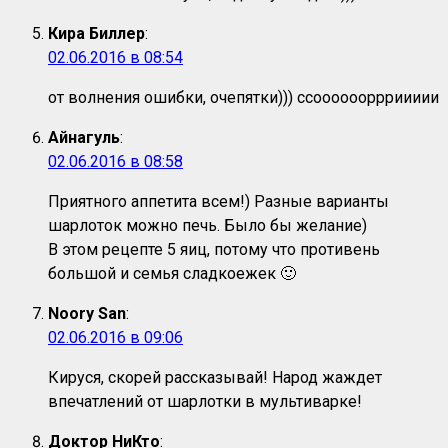
Кира Биллер
:
02.06.2016 в 08:54
от волнения ошибки, очепятки))) ссооооооррриииии
Айнагуль
:
02.06.2016 в 08:58
Приятного аппетита всем!) Разные варианты
шарлоток можно печь. Было бы желание)
В этом рецепте 5 яиц, потому что противень
большой и семья сладкоежек 🙂
Noory San
:
02.06.2016 в 09:06
Кируся, скорей рассказывай! Народ жаждет
впечатлений от шарлотки в мультиварке!
Доктор НиКто
: