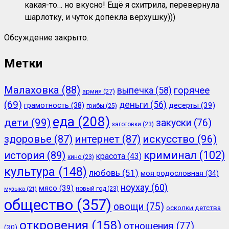
какая-то… но вкусно! Ещё я схитрила, перевернула
шарлотку, и чуток допекла верхушку)))
Обсуждение закрыто.
Метки
Малаховка
(88)
горячее
выпечка
(58)
армия
(27)
(69)
деньги
(56)
грамотность
(38)
десерты
(39)
грибы
(25)
еда
(208)
дети
(99)
закуски
(76)
заготовки
(23)
здоровье
(87)
интернет
(87)
искусство
(96)
криминал
(102)
история
(89)
красота
(43)
кино
(23)
культура
(148)
любовь
(51)
моя родословная
(34)
ноухау
(60)
мясо
(39)
новый год
(23)
музыка
(21)
общество
(357)
овощи
(75)
осколки детства
откровения
(158)
отношения
(77)
(30)