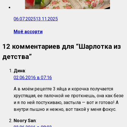
06.07.2025
13.11.2025
Моё ассорти
12 комментариев для “
Шарлотка из
детства
”
Дина
:
02.06.2016 в 07:16
А в моём рецепте 3 яйца и корочка получается
хрустящая, ее палочкой не проткнешь, она как безе
и я по ней постукиваю, застыла — вот и готово! А
внутри пышно и нежно, вот такой у меня фокус.
Noory San
: