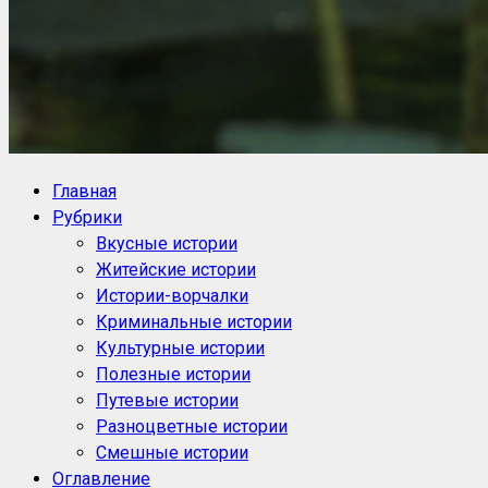
NoorySan.ru
Блог историй NoorySan
Главная
Рубрики
Вкусные истории
Житейские истории
Истории-ворчалки
Криминальные истории
Культурные истории
Полезные истории
Путевые истории
Разноцветные истории
Смешные истории
Оглавление