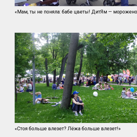
«Мам, ты не поняла: бабе цветы! ДитЯм — морожено
«Стоя больше влезет? Лёжа больше влезет!»