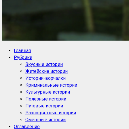
NoorySan.ru
Блог историй NoorySan
Главная
Рубрики
Вкусные истории
Житейские истории
Истории-ворчалки
Криминальные истории
Культурные истории
Полезные истории
Путевые истории
Разноцветные истории
Смешные истории
Оглавление