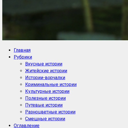
NoorySan.ru
Блог историй NoorySan
Главная
Рубрики
Вкусные истории
Житейские истории
Истории-ворчалки
Криминальные истории
Культурные истории
Полезные истории
Путевые истории
Разноцветные истории
Смешные истории
Оглавление