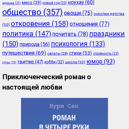
ноухау
(60)
мясо
(39)
новый год
(23)
музыка
(21)
общество
(357)
овощи
(75)
осколки детства
откровения
(158)
отношения
(77)
(30)
политика
(147)
праздники
почитать
(78)
(150)
психология
(133)
природа
(56)
путешествия
(69)
стихи
(53)
салаты
(28)
стройность
(23)
юмор
(93)
твиттер
(47)
хобби
(32)
школа
(30)
супы
(19)
Приключенческий роман о
настоящей любви