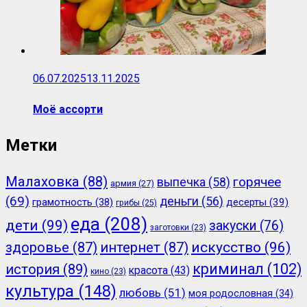
06.07.2025
13.11.2025
Моё ассорти
Метки
Малаховка
(88)
горячее
выпечка
(58)
армия
(27)
(69)
деньги
(56)
грамотность
(38)
десерты
(39)
грибы
(25)
еда
(208)
дети
(99)
закуски
(76)
заготовки
(23)
здоровье
(87)
интернет
(87)
искусство
(96)
криминал
(102)
история
(89)
красота
(43)
кино
(23)
культура
(148)
любовь
(51)
моя родословная
(34)