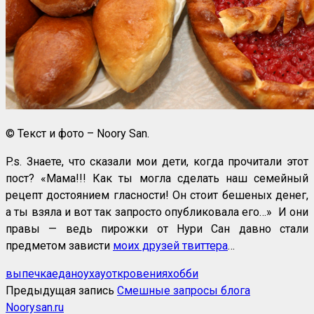
© Текст и фото – Noory San.
P.s. Знаете, что сказали мои дети, когда прочитали этот
пост? «Мама!!! Как ты могла сделать наш семейный
рецепт достоянием гласности! Он стоит бешеных денег,
а ты взяла и вот так запросто опубликовала его…» И они
правы — ведь пирожки от Нури Сан давно стали
предметом зависти
моих друзей твиттера
…
выпечка
еда
ноухау
откровения
хобби
Предыдущая запись
Смешные запросы блога
Noorysan.ru