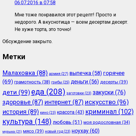
06.07.2016 в 07:58
Мне тоже понравился этот рецепт! Просто и
недорого. А вкуснотища — всем десертам десерт.
Не хуже торта, это точно!
Обсуждение закрыто.
Метки
Малаховка
(88)
горячее
выпечка
(58)
армия
(27)
(69)
деньги
(56)
грамотность
(38)
десерты
(39)
грибы
(25)
еда
(208)
дети
(99)
закуски
(76)
заготовки
(23)
здоровье
(87)
интернет
(87)
искусство
(96)
криминал
(102)
история
(89)
красота
(43)
кино
(23)
культура
(148)
любовь
(51)
моя родословная
(34)
ноухау
(60)
мясо
(39)
новый год
(23)
музыка
(21)