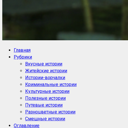
NoorySan.ru
Блог историй NoorySan
Главная
Рубрики
Вкусные истории
Житейские истории
Истории-ворчалки
Криминальные истории
Культурные истории
Полезные истории
Путевые истории
Разноцветные истории
Смешные истории
Оглавление