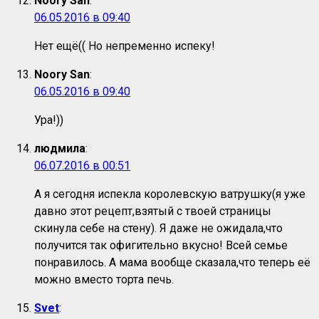
Noory San
:
06.05.2016 в 09:40
Нет ещё(( Но непременно испеку!
Noory San
:
06.05.2016 в 09:40
Ура!))
людмила
:
06.07.2016 в 00:51
А я сегодня испекла королевскую ватрушку(я уже
давно этот рецепт,взятый с твоей страницы
скинула себе на стену). Я даже не ожидала,что
получится так офигительно вкусно! Всей семье
понравилось. А мама вообще сказала,что теперь её
можно вместо торта печь.
Svet
: