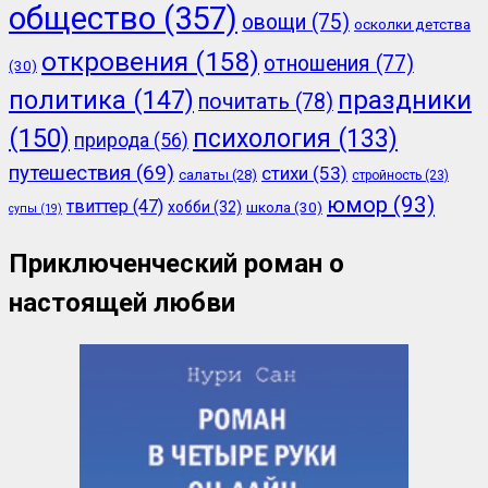
общество
(357)
овощи
(75)
осколки детства
откровения
(158)
отношения
(77)
(30)
политика
(147)
праздники
почитать
(78)
(150)
психология
(133)
природа
(56)
путешествия
(69)
стихи
(53)
салаты
(28)
стройность
(23)
юмор
(93)
твиттер
(47)
хобби
(32)
школа
(30)
супы
(19)
Приключенческий роман о
настоящей любви