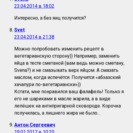
23.04.2014 в 18:02
Интересно, а без яиц получится?
Svet
:
23.04.2014 в 21:38
Можно попробовать изменить рецепт в
вегетарианскую сторону)) Например, заменить
яйца в тесте сметаной (вам ведь можно сметану,
Svena?) и не смазывать верх яйцом. А смазать
маслом, когда испечётся. Получится «абхазский
хачапури по-вегетариански»))
Кстати, мне понравился ваш фалафель! Только я
его не шариками в масле жарила, а в виде
лепёшек на антипригарной сковороде. Корочка
получилась, а лишнего жира не было…
Антон Сергеевич
:
19.01.2017 в 10:20