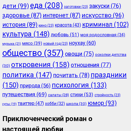
еда
(208)
дети
(99)
закуски
(76)
заготовки
(23)
здоровье
(87)
интернет
(87)
искусство
(96)
криминал
(102)
история
(89)
красота
(43)
кино
(23)
культура
(148)
любовь
(51)
моя родословная
(34)
ноухау
(60)
мясо
(39)
новый год
(23)
музыка
(21)
общество
(357)
овощи
(75)
осколки детства
откровения
(158)
отношения
(77)
(30)
политика
(147)
праздники
почитать
(78)
(150)
психология
(133)
природа
(56)
путешествия
(69)
стихи
(53)
салаты
(28)
стройность
(23)
юмор
(93)
твиттер
(47)
хобби
(32)
школа
(30)
супы
(19)
Приключенческий роман о
настоящей любви