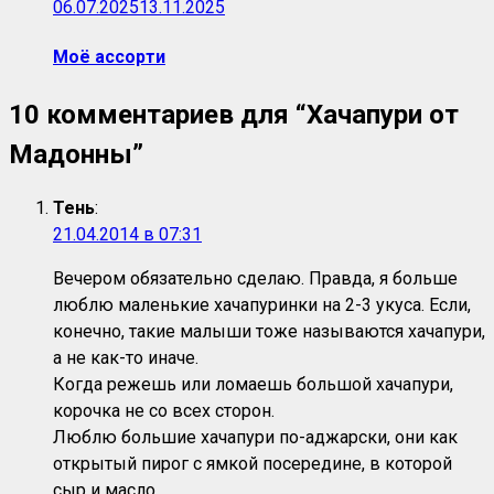
06.07.2025
13.11.2025
Моё ассорти
10 комментариев для “
Хачапури от
Мадонны
”
Тень
:
21.04.2014 в 07:31
Вечером обязательно сделаю. Правда, я больше
люблю маленькие хачапуринки на 2-3 укуса. Если,
конечно, такие малыши тоже называются хачапури,
а не как-то иначе.
Когда режешь или ломаешь большой хачапури,
корочка не со всех сторон.
Люблю большие хачапури по-аджарски, они как
открытый пирог с ямкой посередине, в которой
сыр и масло.