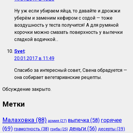
Ну уж если убираем яйца, то давайте и дрожжи
уберём и заменим кефиром с содой — тоже
воздушность у теста получится! А для румяной
корочки можно смазать поверхность у выпечки
сладкой водичкой…
Svet
:
20.01.2017 в 11:49
Спасибо за интересный совет, Свена обрадуется —
она собирает вегетарианские рецепты.
Обсуждение закрыто.
Метки
Малаховка
(88)
горячее
выпечка
(58)
армия
(27)
(69)
деньги
(56)
грамотность
(38)
десерты
(39)
грибы
(25)