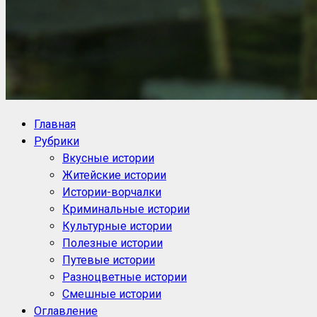
NoorySan.ru
Блог историй NoorySan
Главная
Рубрики
Вкусные истории
Житейские истории
Истории-ворчалки
Криминальные истории
Культурные истории
Полезные истории
Путевые истории
Разноцветные истории
Смешные истории
Оглавление