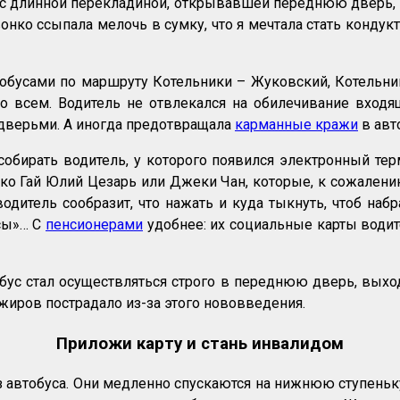
 с длинной перекладиной, открывавшей переднюю дверь, и
онко ссыпала мелочь в сумку, что я мечтала стать конду
тобусами по маршруту Котельники – Жуковский, Котельн
о всем. Водитель не отвлекался на обилечивание входящ
 дверьми. А иногда предотвращала
карманные кражи
в авт
собирать водитель, у которого появился электронный те
о Гай Юлий Цезарь или Джеки Чан, которые, к сожалени
водитель сообразит, что нажать и куда тыкнуть, чтоб наб
ссы»… С
пенсионерами
удобнее: их социальные карты водит
ус стал осуществляться строго в переднюю дверь, выход
ажиров пострадало из-за этого нововведения.
Приложи карту и стань инвалидом
 автобуса. Они медленно спускаются на нижнюю ступеньку