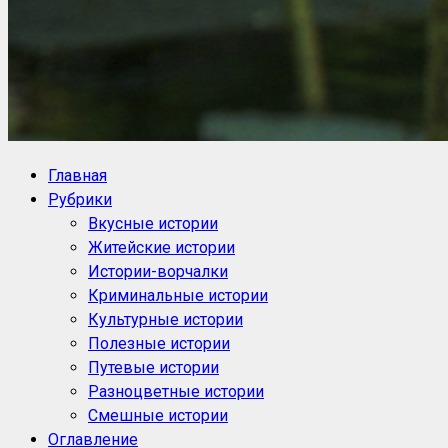
NoorySan.ru
Блог историй NoorySan
Главная
Рубрики
Вкусные истории
Житейские истории
Истории-ворчалки
Криминальные истории
Культурные истории
Полезные истории
Путевые истории
Разноцветные истории
Смешные истории
Оглавление