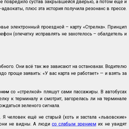
щине повредило сустав закрывшейся дверью, а потом ещё и
-адвокаты, плюс эта история получила резонанс в прессе.
вье электронный проездной – карту «Стрелка». Принцип
лефон (опечатку исправлять не захотелось – обалдетель и
бного. Они всё так же зависают на остановках. Водителю
о проще заявить: «У вас карта не работает» — и взять за
бном
со «стрелкой» пляшут сами пассажиры. В автобусах
лку к терминалу и смотрит, загорелась ли на терминале
ождаться зеленого сигнала.
. Я человек ещё не старый (хоть и застала «львовские»
 они не видны. А люди
со слабым зрением
их не увидят