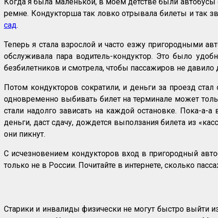
Когда я была маленькой, в моём детстве были автобусы
ремне. Кондукторша так ловко отрывала билеты и так зв
сад
.
Теперь я стала взрослой и часто езжу пригородными ав
обслуживала пара водитель-кондуктор. Это было удобн
безбилетников и смотрела, чтобы пассажиров не давило
Потом кондукторов сократили, и деньги за проезд стал 
одновременно выбивать билет на терминале может тольк
стали надолго зависать на каждой остановке. Пока-а-а 
деньги, даст сдачу, дождется выползания билета из «ка
они пикнут.
С исчезновением кондукторов вход в пригородный автоб
только не в России. Почитайте в интернете, сколько пасс
Старики и инвалиды физически не могут быстро выйти из