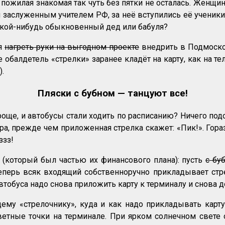
я пожилая знакомая так чуть без пятки не осталась. Жен
 заслуженным учителем РФ, за неё вступились её ученики
какой-нибудь обыкновенный дед или бабуля?
ея
нагреть руки на выгодном проекте
внедрить в Подмоско
 обалдетель «стрелки» заранее кладёт на карту, как на те
).
Пляски с бубном — танцуют все!
още, и автобусы стали ходить по расписанию? Ничего подо
а, прежде чем приложенная стрелка скажет: «Пик!». Горазд
ззз!
 (который был частью их финансового плана): пусть
с бу
перь всяк входящий собственноручно прикладывает стре
втобуса надо снова приложить карту к терминалу и снова д
му «стрелочнику», куда и как надо прикладывать карту
ветные точки на терминале. При ярком солнечном свете