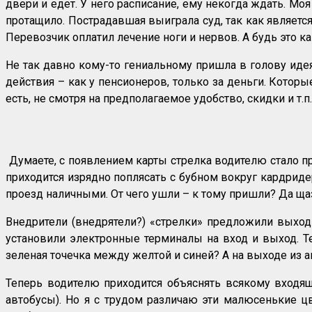
двери и едет. У него расписание, ему некогда ждать. Мо
протащило. Пострадавшая выиграла суд, так как является
Перевозчик оплатил лечение ноги и нервов. А будь это 
Не так давно кому-то гениальному пришла в голову ид
действия – как у пенсионеров, только за деньги. Которые
есть, не смотря на предполагаемое удобство, скидки и т.п.
Думаете, с появлением карты стрелка водителю стало пр
приходится изрядно поплясать с бубном вокруг кардридер
проезд наличными. От чего ушли – к тому пришли? Да ща
Внедрители (внедрятели?) «стрелки» предложили выход
установили электронные терминалы на вход и выход. Те
зеленая точечка между желтой и синей? А на выходе из а
Теперь водителю приходится объяснять всякому входяще
автобусы). Но я с трудом различаю эти малюсенькие ц