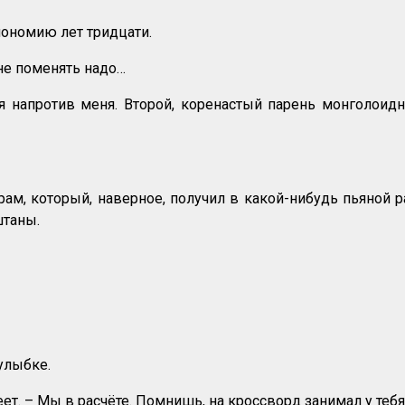
ономию лет тридцати.
оне поменять надо…
я напротив меня. Второй, коренастый парень монголоидн
м, который, наверное, получил в какой-нибудь пьяной ра
штаны.
улыбке.
еет. – Мы в расчёте. Помнишь, на кроссворд занимал у тебя