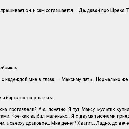
спрашивает он, и сам соглашается. – Да, давай про Шрека.
ебника».
т с надеждой мне в глаза. – Максиму пять… Нормально же 
им и бархатно-шершавым:
кна проглядели? А-а, понятно. Я тут Максу мультик купил
ами. Кое-как выбил маленько… Я с двумя тысячами приеду
ом, а сверху драповое… Мне денег? Хватит… Ладно, до вече