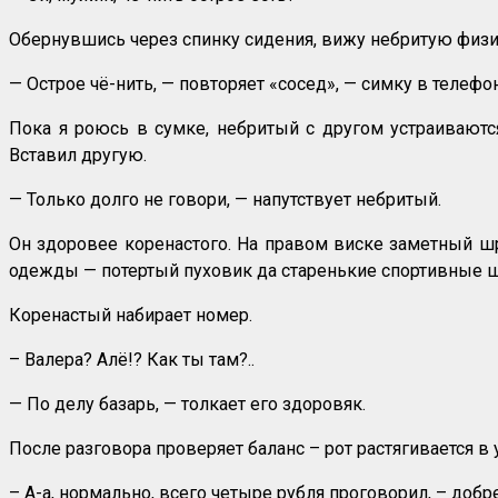
Обернувшись через спинку сидения, вижу небритую физи
— Острое чё-нить, — повторяет «сосед», — симку в телеф
Пока я роюсь в сумке, небритый с другом устраиваютс
Вставил другую.
— Только долго не говори, — напутствует небритый.
Он здоровее коренастого. На правом виске заметный шра
одежды — потертый пуховик да старенькие спортивные 
Коренастый набирает номер.
– Валера? Алё!? Как ты там?..
— По делу базарь, — толкает его здоровяк.
После разговора проверяет баланс – рот растягивается в 
– А-а, нормально, всего четыре рубля проговорил, – добр