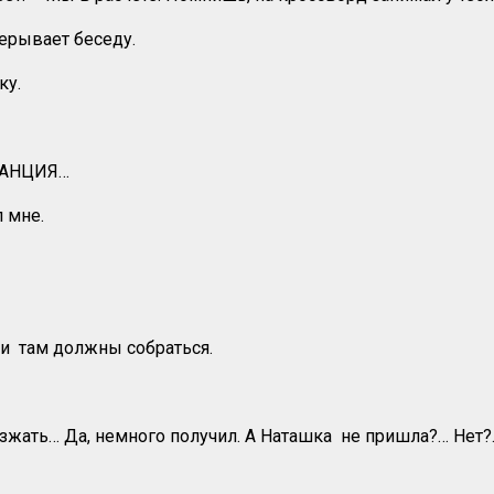
ерывает беседу.
ку.
ТАНЦИЯ…
 мне.
вки там должны собраться.
зжать… Да, немного получил. А Наташка не пришла?… Нет?..