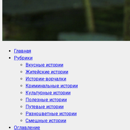
NoorySan.ru
Блог историй NoorySan
Главная
Рубрики
Вкусные истории
Житейские истории
Истории-ворчалки
Криминальные истории
Культурные истории
Полезные истории
Путевые истории
Разноцветные истории
Смешные истории
Оглавление