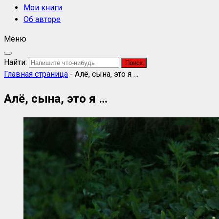
Мои книги
Об авторе
Меню
Найти:
Главная страница
-
Алё, сына, это я …
Алё, сына, это я …