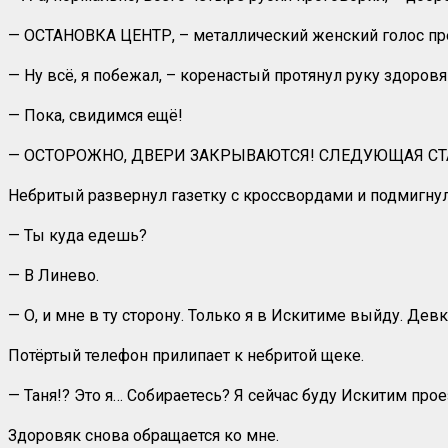
— ОСТАНОВКА ЦЕНТР, – металлический женский голос пр
— Ну всё, я побежал, – коренастый протянул руку здоровя
— Пока, свидимся ещё!
— ОСТОРОЖНО, ДВЕРИ ЗАКРЫВАЮТСЯ! СЛЕДУЮЩАЯ С
Небритый развернул газетку с кроссвордами и подмигнул
— Ты куда едешь?
— В Линево.
— О, и мне в ту сторону. Только я в Искитиме выйду. Де
Потёртый телефон прилипает к небритой щеке.
— Таня!? Это я… Собираетесь? Я сейчас буду Искитим прое
Здоровяк снова обращается ко мне.