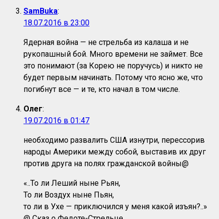
SamBuka
:
18.07.2016 в 23:00
Ядерная война — не стрельба из калаша и не
рукопашный бой. Много времени не займет. Все
это понимают (за Корею не поручусь) и никто не
будет первым начинать. Потому что ясно же, что
погибнут все — и те, кто начал в том числе.
Олег
:
19.07.2016 в 01:47
необходимо развалить США изнутри, перессорив
народы Америки между собой, выставив их друг
против друга на полях гражданской войны@
«..То ли Леший ныне Рьян,
То ли Воздух ныне Пьян,
то ли в Ухе — приключился у меня какой изъян?..»
@ Сказ о Федоте-Стрельце.