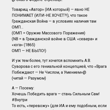
Товарищ «Автор» (ИА который) — явно НЕ
ПОНИМАЕТ (ИЛИ-НЕ ХОЧЕТ?!), что такое
Гражданская Война — в условиях наличия там
ОМП…
(ОМП = Оружие Массового Поражения)
(NB = в Гражданской войне в США: «севера» и
«юга» (1865)
ОМП — НЕ БЫЛО!)
И уж тем более, тут хочется вспомнить А.В.
Суворова с его гениальной концепцией, что «Врага
Побеждают — Не Числом, а Умением»@
(читай — Разумом)
А — Посему:
Хочешь Победить врага — стань Сильным Сам!
#Внутри
То есть, «перевожу» (для ИА и ему подобным, если