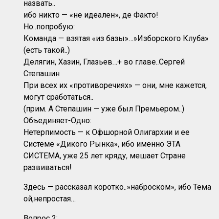
назвать..
ибо никто — «не идеален», де Факто!
Но..попробую:
Команда — взятая «из базы»…»Изборского Клуба»
(есть такой..)
Делягин, Хазин, Глазьев…+ во главе..Сергей
Степашин
При всех их «противоречиях» — они, мне кажется,
могут сработаться..
(прим. А Степашин — уже был Премьером..)
Объединяет-Одно:
Нетерпимость — к Офшорной Олигархии и ее
Системе «Дикого Рынка», ибо именно ЭТА
СИСТЕМА, уже 25 лет кряду, мешает Стране
развиваться!
Здесь — рассказал коротко..»наброском», ибо Тема
ой,непростая…
Вопрос 2: