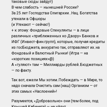
таковые сюды зайдут)
В чем слабость — нынешней России?
За 25 лет Господства Олигархии…Нац. Богатства
утекали в Офшоры
(и Утекают — сейчас!)
+ к этому: Фондовые Спекулянты — в лице
различных «приближенных ко Двору» Банков и
ИФГ (Инвест-фин.групп), которые, получая кредиты
из госБюджета, аккуратно так, отправляют их..на
Фондовый и Валютный Рынки! (Игра — на
«коротких позициях»@)
А «гуляют» там — Миллиарды рублей..Бюджетных
— по факту.
Так вот, ежели Мы хотим..Побеждать — в Мире, то
надо сначала Очистить сам (наш) Организм — от
этих самых «Наслоений»!
Разумеется, «Добровольно» они (тем более, под
Крышей Кабинета) — не уйдут..