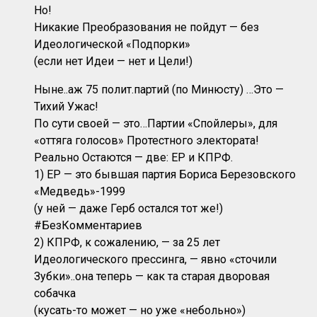
Но!
Никакие Преобразования не пойдут — без
Идеологической «Подпорки»
(если нет Идеи — нет и Цели!)
Ныне..аж 75 полит.партий (по Минюсту) …Это —
Тихий Ужас!
По сути своей — это…Партии «Спойлеры», для
«оттяга голосов» Протестного электората!
Реально Остаются — две: ЕР и КПРФ.
1) ЕР — это бывшая партия Бориса Березовского
«Медведь»-1999
(у ней — даже Герб остался тот же!)
#БезКомментариев
2) КПРФ, к сожалению, — за 25 лет
Идеологического прессинга, — явно «сточили
Зубки»..она теперь — как та старая дворовая
собачка
(кусать-то может — но уже «небольно»)