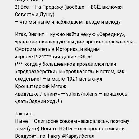
2) Все — На Продажу (вообще — ВСЁ, включая
Совесть и Душу)
— что мы ныне и наблюдаем…везде и всюду
Итак, Значит — нужно найти некую «Середину»,
уравновешивающую эти две противоположности..
Смотрим опять в Историю…и видим…
апрель-1921***..введение НЭПа!
(*** когда у большевиков провалился план
«продразверстки» и «продналога» и потом, как
следствие! — в марте-1921 вспыхнул
Кронштадский Мятеж..
«дедушке Ленину» — volens/nolens — пришлось
«дать Задний ход»! )
Так вот…
Ныне — Олигархия совсем «зажралась», поэтому
тема (уже) Нового НЭПа — она просто «висит в
Воздухе»…по Факту #КараулУстал