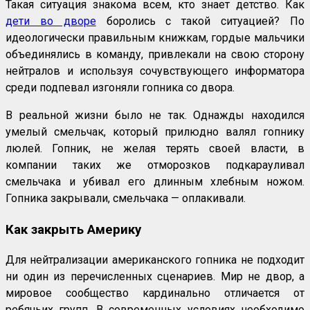
Такая ситуация знакома всем, кто знает детство. Как
дети во дворе
боролись с такой ситуацией? По
идеологически правильным книжкам, гордые мальчики
объединялись в команду, привлекали на свою сторону
нейтралов и используя сочувствующего информатора
среди подпевал изгоняли гопника со двора.
В реальной жизни было не так. Однажды находился
умелый смельчак, который прилюдно валял гопнику
люлей. Гопник, не желая терять своей власти, в
компании таких же отморозков подкарауливал
смельчака и убивал его длинным хлебным ножом.
Гопника закрывали, смельчака — оплакивали.
Как закрыть Америку
Для нейтрализации американского гопника не подходит
ни один из перечисленных сценариев. Мир не двор, а
мировое сообщество кардинально отличается от
ребячьих групп. В современных условиях необходимо