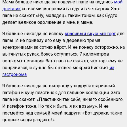
Мама больше никогда не подсунет папе на подпись
мой
дневник
со всеми пятёрками в году и в четвертях. Зато
папа не скажет «Ну, молодец» таким тоном, как будто
делает великое одолжение и мне, и маме.
Я больше никогда не испеку
красивый вкусный торт
для
папы. И не привезу его ему в деревню тремя
электричками за сотню вёрст. И не понесу осторожно, на
вытянутых руках, боясь оступиться, 7 километров
пешком от станции. Зато папа не скажет, что торт ему не
понравился, и лучше бы он съел мокрый бисквит
из
гастронома
.
Я больше никогда не выпрошу у подруги старинный
патефон и кучу пластинок для папиной коллекции. Зато
папа не скажет: «Пластинки так себе, ничего особенного.
И патефон тоже. Но так и быть, я их возьму». И не
посмеётся над семьёй моей подруги: «Вот дураки, такие
ценные вещи раздают!»