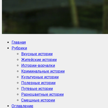
NoorySan.ru
Блог историй NoorySan
Главная
Рубрики
Вкусные истории
Житейские истории
Истории-ворчалки
Криминальные истории
Культурные истории
Полезные истории
Путевые истории
Разноцветные истории
Смешные истории
Оглавление