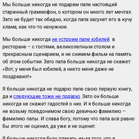
Мы больше никогда не подарим папе настоящий
старинный граммофон, о котором он много лет мечтал.
Зато не будет так обидно, когда папа засунет его в кучу
хлама, как что-то ненужное.
Мы больше никогда
не устроим папе юбилей
в
ресторане – с гостями, великолепным столом и
прекрасным сценарием, и не снимем фильм на память
об этом событии. Зато папа больше никогда не скажет:
«Вот, у меня был юбилей, а никто меня даже не
поздравил!»
Я больше никогда не подарю папе свою первую книгу,
да и
следующие тоже не подарю
. Зато он больше
никогда не скажет гадостей о них. И я больше никогда
не возьму псевдонимом свою девичью фамилию –
фамилию папы. И слава богу, потому что папа всё равно
бы этого не оценил, да уже и не оценит.
Я больше никогда буду плакать из-за того, что в