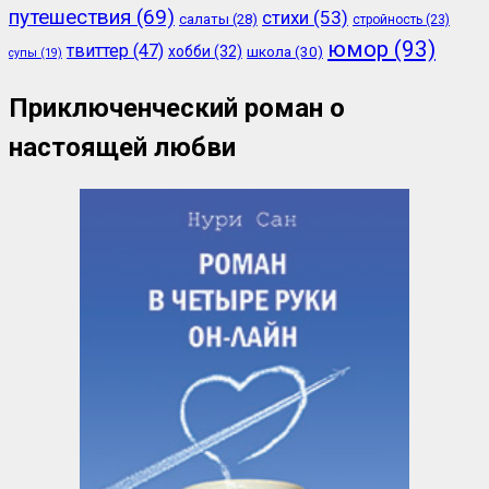
путешествия
(69)
стихи
(53)
салаты
(28)
стройность
(23)
юмор
(93)
твиттер
(47)
хобби
(32)
школа
(30)
супы
(19)
Приключенческий роман о
настоящей любви