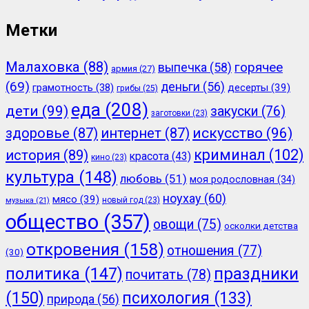
Метки
Малаховка
(88)
горячее
выпечка
(58)
армия
(27)
(69)
деньги
(56)
грамотность
(38)
десерты
(39)
грибы
(25)
еда
(208)
дети
(99)
закуски
(76)
заготовки
(23)
здоровье
(87)
интернет
(87)
искусство
(96)
криминал
(102)
история
(89)
красота
(43)
кино
(23)
культура
(148)
любовь
(51)
моя родословная
(34)
ноухау
(60)
мясо
(39)
новый год
(23)
музыка
(21)
общество
(357)
овощи
(75)
осколки детства
откровения
(158)
отношения
(77)
(30)
политика
(147)
праздники
почитать
(78)
(150)
психология
(133)
природа
(56)