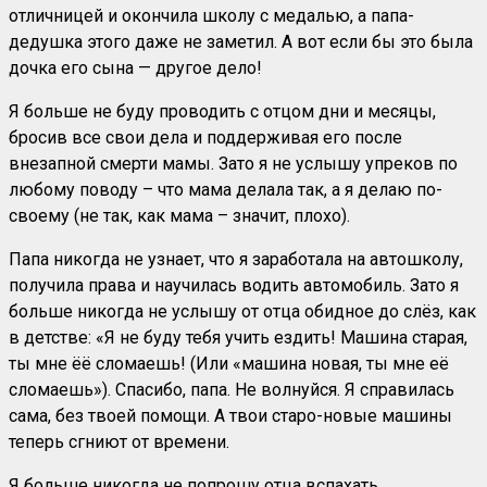
отличницей и окончила школу с медалью, а папа-
дедушка этого даже не заметил. А вот если бы это была
дочка его сына — другое дело!
Я больше не буду проводить с отцом дни и месяцы,
бросив все свои дела и поддерживая его после
внезапной смерти мамы. Зато я не услышу упреков по
любому поводу – что мама делала так, а я делаю по-
своему (не так, как мама – значит, плохо).
Папа никогда не узнает, что я заработала на автошколу,
получила права и научилась водить автомобиль. Зато я
больше никогда не услышу от отца обидное до слёз, как
в детстве: «Я не буду тебя учить ездить! Машина старая,
ты мне ёё сломаешь! (Или «машина новая, ты мне её
сломаешь»). Спасибо, папа. Не волнуйся. Я справилась
сама, без твоей помощи. А твои старо-новые машины
теперь сгниют от времени.
Я больше никогда не попрошу отца вспахать